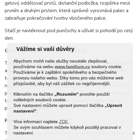
gelový oddělovač prstů, distanční podložka, rozpěrka mezi
prvním a druhým prstem, která správně vyrovnává palec a
zabraňuje pokračování tvorby vbočeného palce.
Stačí je navléknout pod punčochy a užívat si pohodlí po celý
den
.
Vážíme si vaší důvěry
Gelové oddělovače prstů (2 páry):
Abychom mohli naše služby neustále zlepšovat,
Tyto korektory vbočeného palce poskytují vynikající tlumení
používáme na webu
www.familium.cz
soubory cookie.
a polstrování, které zabraňuje tření, ale jsou dostatečně
Používáme je k zajištění spolehlivého a bezpečného
tenké, aby se vešly do běžné každodenní obuvi. Jsou
provozu našeho webu. Díky tomu pro vás můžeme web
přizpůsobit, aby byl váš zážitek co nejpříjemnější.
navrženy tak, aby poskytovaly účinnou úlevu od vbočeného
palce, oddělí 1. a 2. prst pro správné vyrovnání a jeden pár
Kliknutím na tlačítko
„Rozumím“
povolíte použití
volitelných souborů cookie.
také odpruží oblast vbočeného palce. Pomáhá oddělit
Své nastavení můžete upravit pomocí tlačítka
„Upravit
překrývající se prsty.
nastavení“
.
Pásek pro velké prsty:
Více informací najdete
ZDE
.
Se svým souhlasem můžete kdykoli později pracovat v
Tento řemínek na vbočený palec je navržen tak, aby trénoval
nastavení.