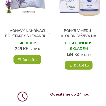
VOŇAVÝ NAHŘÍVACÍ
POHYB V MEDU -
POLŠTÁŘEK S LEVANDULÍ
KLOUBNÍ VÝŽIVA NA
LŽIČKU
SKLADEM
POSLEDNÍ KUS
249 Kč
SKLADEM
(s DPH)
194 Kč
(s DPH)
Do košíku
Do košíku
Odesíláme do 24 hod