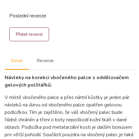
Poslední recenze
Přidat recenzi
Detail
Recenze
Návleky na korekci vbočeného palce s oddělovačem
gelových polštářků:
V místě vbočeného palce a přes nártní kůstky je jeden pár
návleků na úlevu od vbočeného palce opatřen gelovou
podložkou. Tím je zajištěno, že váš vbočený palec bude
řádně chráněn a tření o boty nepoškodí kožní tkáň v dané
oblasti. Podložka pod metatarzální kosti je dalším bonusem
pro větší pohodlí. Součástí pouzdra na vbočený palec je také