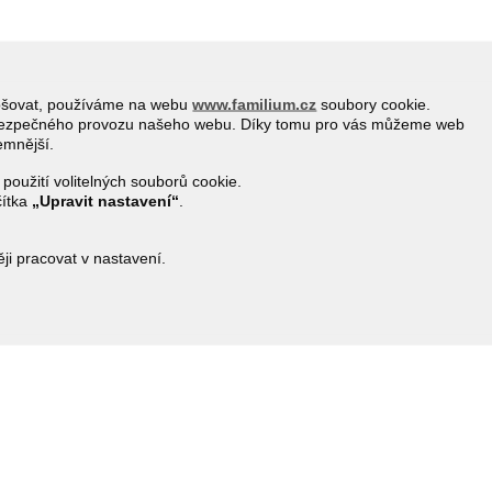
epšovat, používáme na webu
www.familium.cz
soubory cookie.
a bezpečného provozu našeho webu. Díky tomu pro vás můžeme web
jemnější.
 použití volitelných souborů cookie.
čítka
„Upravit nastavení“
.
i pracovat v nastavení.