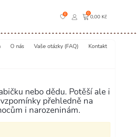
0
0
0,00 Kč
a
O nás
Vaše otázky (FAQ)
Kontakt
bičku nebo dědu. Potěší ale i
oje vzpomínky přehledně na
ánocům i narozeninám.