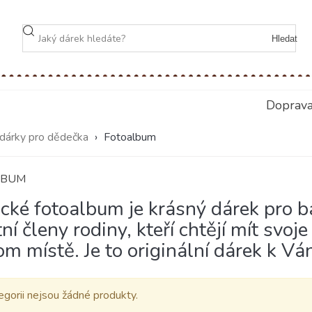
Hledat
Doprav
 dárky pro dědečka
›
Fotoalbum
LBUM
ické fotoalbum je krásný dárek pro ba
ní členy rodiny, kteří chtějí mít sv
om místě. Je to originální dárek k V
egorii nejsou žádné produkty.