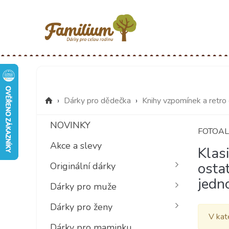
›
Dárky pro dědečka
›
Knihy vzpomínek a retro
NOVINKY
FOTOA
Akce a slevy
Klas
ostat
Originální dárky
jedn
Dárky pro muže
Dárky pro ženy
V kat
Dárky pro maminku