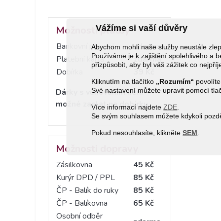
Vážíme si vaší důvěry
Možnosti platby
Bankovní převod
zdarma
Abychom mohli naše služby neustále zl
Používáme je k zajištění spolehlivého 
Platební karta
zdarma
přizpůsobit, aby byl váš zážitek co nejpří
Dobírka
39 Kč
Kliknutím na tlačítko
„Rozumím“
povolíte
Své nastavení můžete upravit pomocí tla
Dárky s věnováním není
možné zaslat na dobírku.
Více informací najdete
ZDE
.
Se svým souhlasem můžete kdykoli pozděj
Pokud nesouhlasíte, klikněte
SEM
.
Možnosti dopravy
Zásilkovna
45 Kč
Kurýr DPD / PPL
85 Kč
ČP - Balík do ruky
85 Kč
ČP - Balíkovna
65 Kč
Osobní odběr