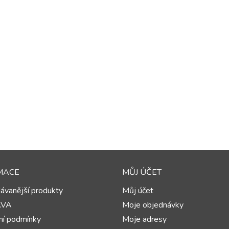
MACE
MŮJ ÚČET
ávanější produkty
Můj účet
AVA
Moje objednávky
í podmínky
Moje adresy