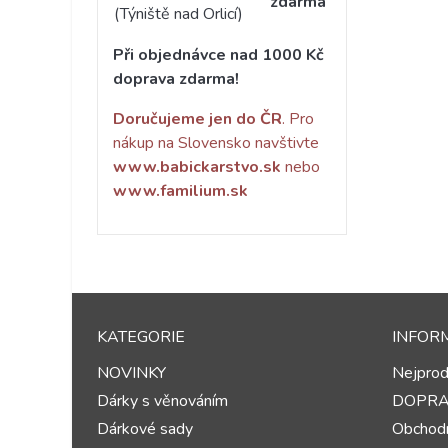
zdarma
(Týniště nad Orlicí)
Při objednávce nad 1000 Kč
doprava zdarma!
Doručujeme jen do ČR
. Pro
nákup na Slovensko navštivte
www.babickarstvo.sk
nebo
www.familium.sk
KATEGORIE
INFOR
NOVINKY
Nejprod
Dárky s věnováním
DOPR
Dárkové sady
Obchodn