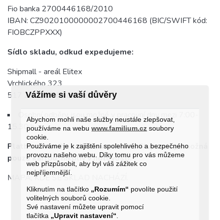
Fio banka 2700446168/2010
IBAN: CZ9020100000002700446168 (BIC/SWIFT kód:
FIOBCZPPXXX)
Sídlo skladu, odkud expedujeme:
Shipmall - areál Elitex
Vrchlického 323
Vážíme si vaší důvěry
517 21 Týniště nad Orlicí
Osobní odběry jsou možné v pracovní dny mezi 7:00-
Abychom mohli naše služby neustále zlepšovat,
15.30 h.
používáme na webu
www.familium.cz
soubory
cookie.
Platba osobního odběru ve skladu Shipmall je možná
Používáme je k zajištění spolehlivého a bezpečného
provozu našeho webu. Díky tomu pro vás můžeme
pouze kartou, nikoliv v hotovosti.
web přizpůsobit, aby byl váš zážitek co
nejpříjemnější.
MAPA, KDE SE SKLAD NACHÁZÍ.
Kliknutím na tlačítko
„Rozumím“
povolíte použití
volitelných souborů cookie.
Své nastavení můžete upravit pomocí
tlačítka
„Upravit nastavení“
.