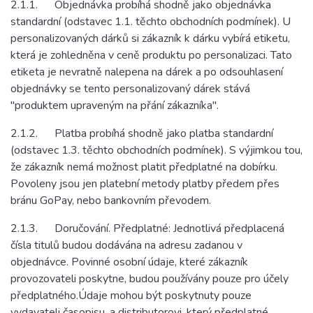
2.1.1. Objednávka probíhá shodně jako objednávka
standardní (odstavec 1.1. těchto obchodních podmínek). U
personalizovaných dárků si zákazník k dárku vybírá etiketu,
která je zohledněna v ceně produktu po personalizaci. Tato
etiketa je nevratně nalepena na dárek a po odsouhlasení
objednávky se tento personalizovaný dárek stává
"produktem upraveným na přání zákazníka".
2.1.2. Platba probíhá shodně jako platba standardní
(odstavec 1.3. těchto obchodních podmínek). S výjimkou tou,
že zákazník nemá možnost platit předplatné na dobírku.
Povoleny jsou jen platební metody platby předem přes
bránu GoPay, nebo bankovním převodem.
2.1.3. Doručování. Předplatné: Jednotlivá předplacená
čísla titulů budou dodávána na adresu zadanou v
objednávce. Povinné osobní údaje, které zákazník
provozovateli poskytne, budou používány pouze pro účely
předplatného.Údaje mohou být poskytnuty pouze
vydavateli časopisu, a distributorovi, který předplatné