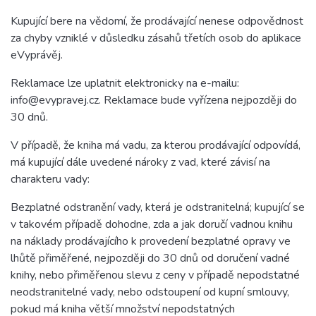
Kupující bere na vědomí, že prodávající nenese odpovědnost
za chyby vzniklé v důsledku zásahů třetích osob do aplikace
eVyprávěj.
Reklamace lze uplatnit elektronicky na e-mailu:
info@evypravej.cz. Reklamace bude vyřízena nejpozději do
30 dnů.
V případě, že kniha má vadu, za kterou prodávající odpovídá,
má kupující dále uvedené nároky z vad, které závisí na
charakteru vady:
Bezplatné odstranění vady, která je odstranitelná; kupující se
v takovém případě dohodne, zda a jak doručí vadnou knihu
na náklady prodávajícího k provedení bezplatné opravy ve
lhůtě přiměřené, nejpozději do 30 dnů od doručení vadné
knihy, nebo přiměřenou slevu z ceny v případě nepodstatné
neodstranitelné vady, nebo odstoupení od kupní smlouvy,
pokud má kniha větší množství nepodstatných