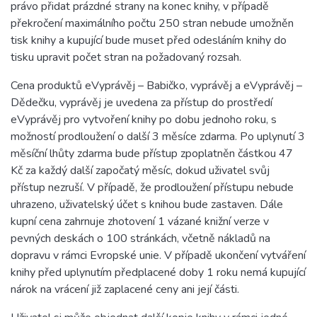
právo přidat prázdné strany na konec knihy, v případě
překročení maximálního počtu 250 stran nebude umožněn
tisk knihy a kupující bude muset před odesláním knihy do
tisku upravit počet stran na požadovaný rozsah.
Cena produktů eVyprávěj – Babičko, vyprávěj a eVyprávěj –
Dědečku, vyprávěj je uvedena za přístup do prostředí
eVyprávěj pro vytvoření knihy po dobu jednoho roku, s
možností prodloužení o další 3 měsíce zdarma. Po uplynutí 3
měsíční lhůty zdarma bude přístup zpoplatněn částkou 47
Kč za každý další započatý měsíc, dokud uživatel svůj
přístup nezruší. V případě, že prodloužení přístupu nebude
uhrazeno, uživatelský účet s knihou bude zastaven. Dále
kupní cena zahrnuje zhotovení 1 vázané knižní verze v
pevných deskách o 100 stránkách, včetně nákladů na
dopravu v rámci Evropské unie. V případě ukončení vytváření
knihy před uplynutím předplacené doby 1 roku nemá kupující
nárok na vrácení již zaplacené ceny ani její části.