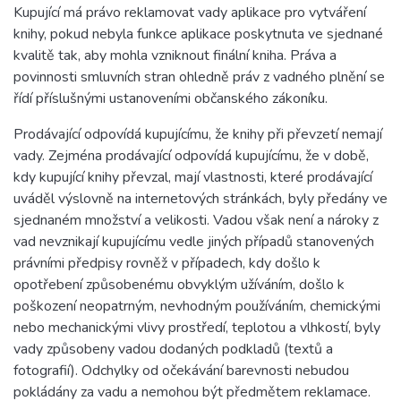
Kupující má právo reklamovat vady aplikace pro vytváření
knihy, pokud nebyla funkce aplikace poskytnuta ve sjednané
kvalitě tak, aby mohla vzniknout finální kniha. Práva a
povinnosti smluvních stran ohledně práv z vadného plnění se
řídí příslušnými ustanoveními občanského zákoníku.
Prodávající odpovídá kupujícímu, že knihy při převzetí nemají
vady. Zejména prodávající odpovídá kupujícímu, že v době,
kdy kupující knihy převzal, mají vlastnosti, které prodávající
uváděl výslovně na internetových stránkách, byly předány ve
sjednaném množství a velikosti. Vadou však není a nároky z
vad nevznikají kupujícímu vedle jiných případů stanovených
právními předpisy rovněž v případech, kdy došlo k
opotřebení způsobenému obvyklým užíváním, došlo k
poškození neopatrným, nevhodným používáním, chemickými
nebo mechanickými vlivy prostředí, teplotou a vlhkostí, byly
vady způsobeny vadou dodaných podkladů (textů a
fotografií). Odchylky od očekávání barevnosti nebudou
pokládány za vadu a nemohou být předmětem reklamace.