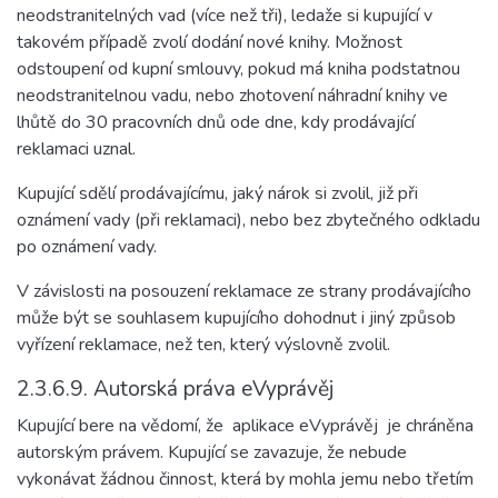
neodstranitelných vad (více než tři), ledaže si kupující v
takovém případě zvolí dodání nové knihy. Možnost
odstoupení od kupní smlouvy, pokud má kniha podstatnou
neodstranitelnou vadu, nebo zhotovení náhradní knihy ve
lhůtě do 30 pracovních dnů ode dne, kdy prodávající
reklamaci uznal.
Kupující sdělí prodávajícímu, jaký nárok si zvolil, již při
oznámení vady (při reklamaci), nebo bez zbytečného odkladu
po oznámení vady.
V závislosti na posouzení reklamace ze strany prodávajícího
může být se souhlasem kupujícího dohodnut i jiný způsob
vyřízení reklamace, než ten, který výslovně zvolil.
2.3.6.9. Autorská práva eVyprávěj
Kupující bere na vědomí, že aplikace eVyprávěj je chráněna
autorským právem. Kupující se zavazuje, že nebude
vykonávat žádnou činnost, která by mohla jemu nebo třetím