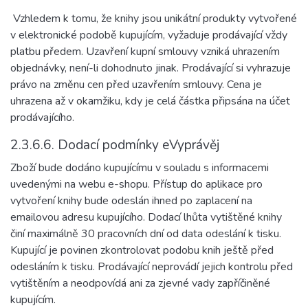
Vzhledem k tomu, že knihy jsou unikátní produkty vytvořené
v elektronické podobě kupujícím, vyžaduje prodávající vždy
platbu předem. Uzavření kupní smlouvy vzniká uhrazením
objednávky, není-li dohodnuto jinak. Prodávající si vyhrazuje
právo na změnu cen před uzavřením smlouvy. Cena je
uhrazena až v okamžiku, kdy je celá částka připsána na účet
prodávajícího.
2.3.6.6. Dodací podmínky eVyprávěj
Zboží bude dodáno kupujícímu v souladu s informacemi
uvedenými na webu e-shopu. Přístup do aplikace pro
vytvoření knihy bude odeslán ihned po zaplacení na
emailovou adresu kupujícího. Dodací lhůta vytištěné knihy
činí maximálně 30 pracovních dní od data odeslání k tisku.
Kupující je povinen zkontrolovat podobu knih ještě před
odesláním k tisku. Prodávající neprovádí jejich kontrolu před
vytištěním a neodpovídá ani za zjevné vady zapříčiněné
kupujícím.