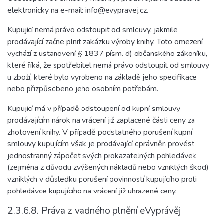
elektronicky na e-mail: info@evypravej.cz.
Kupující nemá právo odstoupit od smlouvy, jakmile
prodávající začne plnit zakázku výroby knihy. Toto omezení
vychází z ustanovení § 1837 písm. d) občanského zákoníku,
které říká, že spotřebitel nemá právo odstoupit od smlouvy
u zboží, které bylo vyrobeno na základě jeho specifikace
nebo přizpůsobeno jeho osobním potřebám.
Kupující má v případě odstoupení od kupní smlouvy
prodávajícím nárok na vrácení již zaplacené části ceny za
zhotovení knihy. V případě podstatného porušení kupní
smlouvy kupujícím však je prodávající oprávněn provést
jednostranný zápočet svých prokazatelných pohledávek
(zejména z důvodu zvýšených nákladů nebo vzniklých škod)
vzniklých v důsledku porušení povinností kupujícího proti
pohledávce kupujícího na vrácení již uhrazené ceny.
2.3.6.8. Práva z vadného plnění eVyprávěj