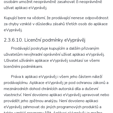
osobám umožnit neoprávněně zasahovat či neoprávněně
užívat aplikaci eVyprávěj.
Kupující bere na vědomí, že prodávající nenese odpovědnost
za chyby vzniklé v důsledku zásahů třetích osob do aplikace
eVyprávěj.
2.3.6.10. Licenční podmínky eVyprávěj
Prodávající poskytuje kupujícím a dalším přizvaným
uživatelům nevýhradní oprávnění užívat aplikaci eVyprávěj.
Uživatel užíváním aplikace eVyprávěj souhlasí se všemi
licenčními podmínkami.
Práva k aplikaci eVyprávěj i všem jeho částem náleží
prodávajícímu. Aplikace eVyprávěj je pod ochranou zákonů a
mezinárodních dohod chránících autorská díla a duševní
vlastnictví. Není dovoleno aplikaci eVyprávěj upravovat nebo
provádět jeho zpětnou analýzu. Není dovoleno aplikaci
eVyprávěj zahrnovat do jiných programových produktů a