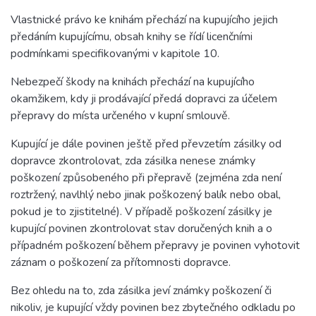
Vlastnické právo ke knihám přechází na kupujícího jejich
předáním kupujícímu, obsah knihy se řídí licenčními
podmínkami specifikovanými v kapitole 10.
Nebezpečí škody na knihách přechází na kupujícího
okamžikem, kdy ji prodávající předá dopravci za účelem
přepravy do místa určeného v kupní smlouvě.
Kupující je dále povinen ještě před převzetím zásilky od
dopravce zkontrolovat, zda zásilka nenese známky
poškození způsobeného při přepravě (zejména zda není
roztržený, navlhlý nebo jinak poškozený balík nebo obal,
pokud je to zjistitelné). V případě poškození zásilky je
kupující povinen zkontrolovat stav doručených knih a o
případném poškození během přepravy je povinen vyhotovit
záznam o poškození za přítomnosti dopravce.
Bez ohledu na to, zda zásilka jeví známky poškození či
nikoliv, je kupující vždy povinen bez zbytečného odkladu po