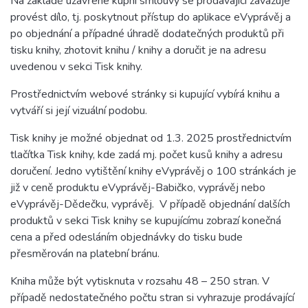
Na základě uzavřené kupní smlouvy se prodávající zavazuje
provést dílo, tj. poskytnout přístup do aplikace eVyprávěj a
po objednání a případné úhradě dodatečných produktů při
tisku knihy, zhotovit knihu / knihy a doručit je na adresu
uvedenou v sekci Tisk knihy.
Prostřednictvím webové stránky si kupující vybírá knihu a
vytváří si její vizuální podobu.
Tisk knihy je možné objednat od 1.3. 2025 prostřednictvím
tlačítka Tisk knihy, kde zadá mj. počet kusů knihy a adresu
doručení. Jedno vytištění knihy eVyprávěj o 100 stránkách je
již v ceně produktu eVyprávěj-Babičko, vyprávěj nebo
eVyprávěj-Dědečku, vyprávěj. V případě objednání dalších
produktů v sekci Tisk knihy se kupujícímu zobrazí konečná
cena a před odesláním objednávky do tisku bude
přesměrován na platební bránu.
Kniha může být vytisknuta v rozsahu 48 – 250 stran. V
případě nedostatečného počtu stran si vyhrazuje prodávající