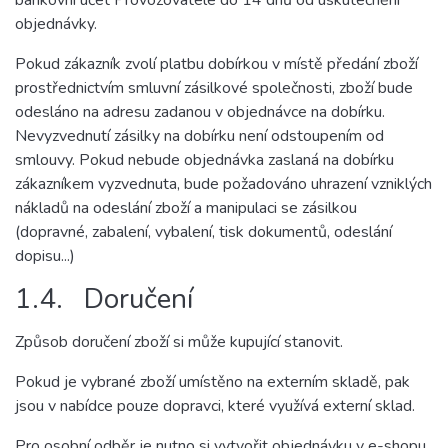
bankovní účet Provozovatele do 14 dnů od uskutečnění
objednávky.
Pokud zákazník zvolí platbu dobírkou v místě předání zboží
prostřednictvím smluvní zásilkové společnosti, zboží bude
odesláno na adresu zadanou v objednávce na dobírku.
Nevyzvednutí zásilky na dobírku není odstoupením od
smlouvy. Pokud nebude objednávka zaslaná na dobírku
zákazníkem vyzvednuta, bude požadováno uhrazení vzniklých
nákladů na odeslání zboží a manipulaci se zásilkou
(dopravné, zabalení, vybalení, tisk dokumentů, odeslání
dopisu...)
1.4. Doručení
Způsob doručení zboží si může kupující stanovit.
Pokud je vybrané zboží umístěno na externím skladě, pak
jsou v nabídce pouze dopravci, které využívá externí sklad.
Pro osobní odběr je nutno si vytvořit objednávku v e-shopu,