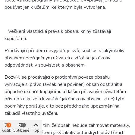
takto vzniklé programy šířit. Aplikaci eVyprávěj je možno
používat jen k účelům, ke kterým byla vytvořena.
Veškerá vlastnická práva k obsahu knihy zůstávají
kupujícímu.
Prodávající předem nevyjadřuje svůj souhlas s jakýmkoliv
obsahem zveřejněným uživateli a zříká se jakékoliv
odpovědnosti v souvislosti s obsahem.
Dozví-li se prodávající o protiprávní povaze obsahu,
vyhrazuje si právo (avšak není povinen) obsah odstranit a
případně ukončit kupujícímu a dalším přizvaným uživatelům
přístup ke knize a k zasílání jakéhokoliv obsahu, který tyto
podmínky porušuje, a to bez předchozího upozornění na
základě vlastního uvážení.
Kupující souhlasí s tím, že obsah nebude zahrnovat materiály,
0
0
Košík
Oblíbené
Top
které jsou předmětem jakýchkoliv autorských práv třetích