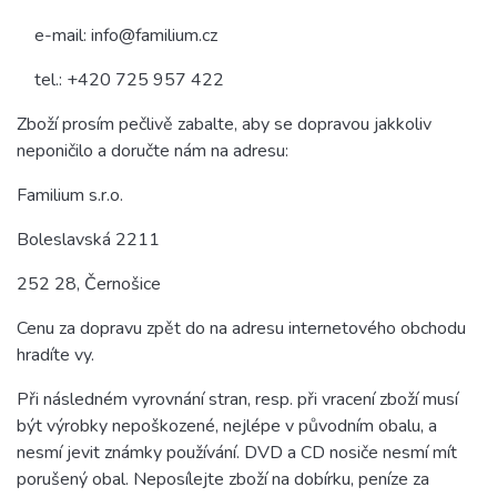
e-mail: info@familium.cz
tel.: +420 725 957 422
Zboží prosím pečlivě zabalte, aby se dopravou jakkoliv
neponičilo a doručte nám na adresu:
Familium s.r.o.
Boleslavská 2211
252 28, Černošice
Cenu za dopravu zpět do na adresu internetového obchodu
hradíte vy.
Při následném vyrovnání stran, resp. při vracení zboží musí
být výrobky nepoškozené, nejlépe v původním obalu, a
nesmí jevit známky používání. DVD a CD nosiče nesmí mít
porušený obal. Neposílejte zboží na dobírku, peníze za