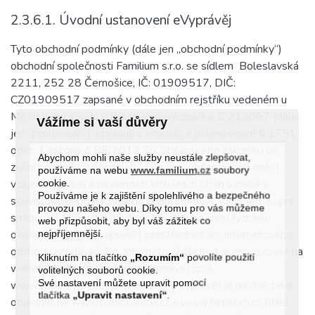
2.3.6.1. Úvodní ustanovení eVyprávěj
Tyto obchodní podmínky (dále jen „obchodní podmínky“)
obchodní společnosti Familium s.r.o. se sídlem Boleslavská
2211, 252 28 Černošice, IČ: 01909517, DIČ:
CZ01909517 zapsané v obchodním rejstříku vedeném u
Městského soudu v Praze spisová značka: C 213057 (dále
Vážíme si vaší důvěry
jen „prodávající“), upravují v souladu s ustanovením § 1751
odst. 1 zákona č. 89/2012 Sb. občanského zákoníku ve
Abychom mohli naše služby neustále zlepšovat,
znění pozdějších předpisů (dále jen „občanský zákoník“)
používáme na webu
www.familium.cz
soubory
vzájemná práva a povinnosti smluvních stran vzniklé v
cookie.
Používáme je k zajištění spolehlivého a bezpečného
souvislosti nebo na základě kupní smlouvy (dále jen „kupní
provozu našeho webu. Díky tomu pro vás můžeme
smlouva“) uzavírané mezi prodávajícím a jinou fyzickou
web přizpůsobit, aby byl váš zážitek co
osobou (dále jen „kupující“) prostřednictvím internetového
nejpříjemnější.
obchodu prodávajícího. Internetový obchod je provozován na
Kliknutím na tlačítko
„Rozumím“
povolíte použití
webových stránkách www.evypravej.cz a
volitelných souborů cookie.
Své nastavení můžete upravit pomocí
www.app.evypravej.cz, produkty eVyprávěj je možné také
tlačítka
„Upravit nastavení“
.
objednat na www.babickarstvi.cz a www.familium.cz (dále