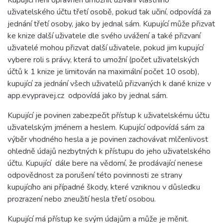
Kupující není oprávněn umožnit užívání vlastního
uživatelského účtu třetí osobě, pokud tak učiní, odpovídá za
jednání třetí osoby, jako by jednal sám. Kupující může přizvat
ke knize další uživatele dle svého uvážení a také přizvaní
uživatelé mohou přizvat další uživatele, pokud jim kupující
vybere roli s právy, která to umožní (počet uživatelských
účtů k 1 knize je limitován na maximální počet 10 osob),
kupující za jednání všech uživatelů přizvaných k dané knize v
app.evypravej.cz odpovídá jako by jednal sám.
Kupující je povinen zabezpečit přístup k uživatelskému účtu
uživatelským jménem a heslem. Kupující odpovídá sám za
výběr vhodného hesla a je povinen zachovávat mlčenlivost
ohledně údajů nezbytných k přístupu do jeho uživatelského
účtu. Kupující dále bere na vědomí, že prodávající nenese
odpovědnost za porušení této povinnosti ze strany
kupujícího ani případné škody, které vzniknou v důsledku
prozrazení nebo zneužití hesla třetí osobou.
Kupující má přístup ke svým údajům a může je měnit.