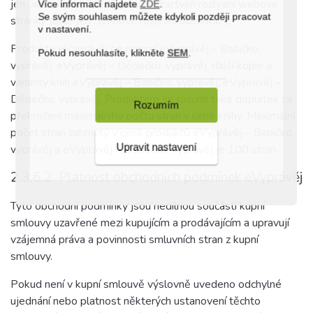
jen „webová stránka“) prostřednictvím rozhraní webové
Více informací najdete
ZDE
.
Se svým souhlasem můžete kdykoli později pracovat
stránky (dále jen „webové rozhraní obchodu“).
v nastavení.
Produkty eVyprávěj se rozumí eVyprávěj – Babičko,
Pokud nesouhlasíte, klikněte
SEM
.
vyprávěj, eVyprávěj – Dědečku, vyprávěj, další kopie a
varianty knih eVyprávěj – Babičko, vyprávěj, eVyprávěj –
Dědečku, vyprávěj. Produktem se rozumí také doplatek za
Rozumím
překročení maximálního počtu stran v ceně knihy. Maximální
počet stran zahrnutý v ceně produktů eVyprávěj – Babičko,
Upravit nastavení
vyprávěj a eVyprávěj – Dědečku, vyprávěj je 100 stran.
2.3.6.2. Platnost obchodních podmínek eVyprávěj
Tyto obchodní podmínky jsou nedílnou součástí kupní
smlouvy uzavřené mezi kupujícím a prodávajícím a upravují
vzájemná práva a povinnosti smluvních stran z kupní
smlouvy.
Pokud není v kupní smlouvě výslovně uvedeno odchylné
ujednání nebo platnost některých ustanovení těchto