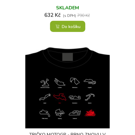
SKLADEM
632 Kč
790 Kč
(s DPH)
Do košíku
(1)
TRIČKO MOTOGP - BRNO ZNOVU V