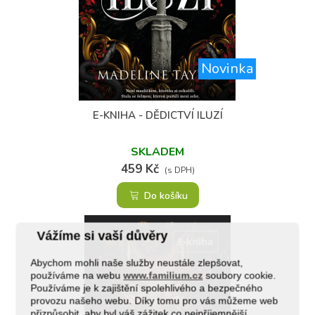
Novinka
(1)
E-KNIHA - DĚDICTVÍ ILUZÍ
SKLADEM
459 Kč
(s DPH)
Do košíku
Vážíme si vaší důvěry
Abychom mohli naše služby neustále zlepšovat,
používáme na webu
www.familium.cz
soubory cookie.
Používáme je k zajištění spolehlivého a bezpečného
provozu našeho webu. Díky tomu pro vás můžeme web
přizpůsobit, aby byl váš zážitek co nejpříjemnější.