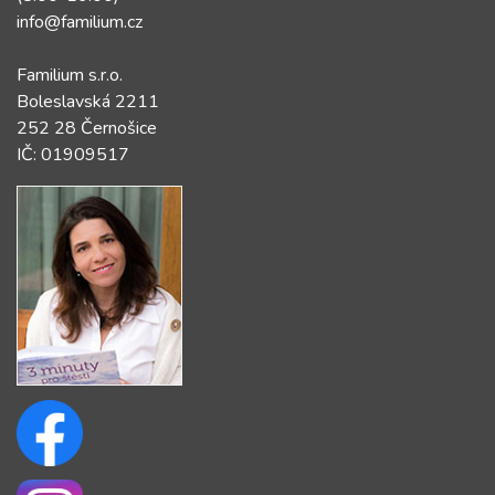
info@familium.cz
Familium s.r.o.
Boleslavská 2211
252 28 Černošice
IČ: 01909517