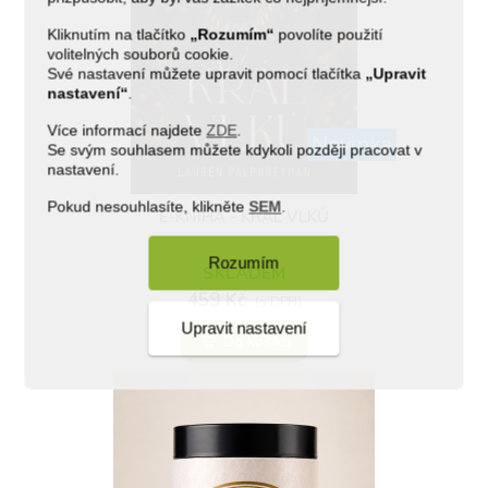
Kliknutím na tlačítko
„Rozumím“
povolíte použití
volitelných souborů cookie.
Své nastavení můžete upravit pomocí tlačítka
„Upravit
nastavení“
.
Více informací najdete
ZDE
.
Novinka
Se svým souhlasem můžete kdykoli později pracovat v
nastavení.
(1)
Pokud nesouhlasíte, klikněte
SEM
.
E-KNIHA - KRÁL VLKŮ
Rozumím
SKLADEM
459 Kč
(s DPH)
Upravit nastavení
Do košíku