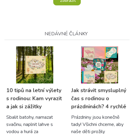
Zobrazit
NEDÁVNÉ ČLÁNKY
10 tipů na letní výlety
Jak strávit smysluplný
s rodinou: Kam vyrazit
čas s rodinou o
a jak si zážitky
prázdninách? 4 rychlé
uchovat?
tipy
Sbalit batohy, namazat
Prázdniny jsou konečně
svačinu, naplnit lahve s
tady! Všichni chceme, aby
vodou a hurá za
naše děti prožily