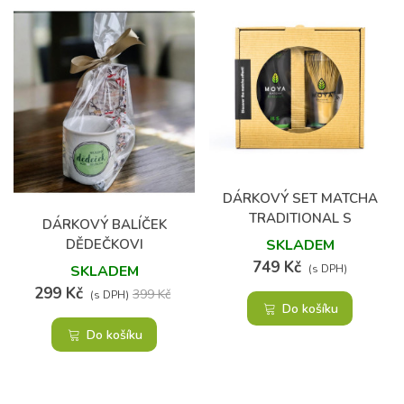
DÁRKOVÝ SET MATCHA
TRADITIONAL S
DÁRKOVÝ BALÍČEK
METLIČKOU
DĚDEČKOVI
SKLADEM
749 Kč
SKLADEM
(s DPH)
299 Kč
399 Kč
(s DPH)
Do košíku
Do košíku