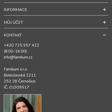
INFORMACE
MŮJ ÚČET
KONTAKT
+420 725 957 422
(8:00-16:00)
info@familium.cz
Familium s.r.o.
Boleslavská 2211
252 28 Černošice
IČ: 01909517