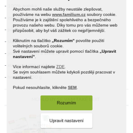
- 100% arabika
Abychom mohli naše služby neustále zlepšovat,
používáme na webu
www.familium.cz
soubory cookie.
- zrnková káva
Používáme je k zajištění spolehlivého a bezpečného
provozu našeho webu. Díky tomu pro vás můžeme web
- původ: Guatemala – Huehuetenango
přizpůsobit, aby byl váš zážitek co nejpříjemnější.
Kliknutím na tlačítko
„Rozumím“
povolíte použití
- sladká a vyvážená chuť
volitelných souborů cookie.
Své nastavení můžete upravit pomocí tlačítka
„Upravit
- jemná kyselost a vinné tóny
nastavení“
.
- elegantní dárkové balení
Více informací najdete
ZDE
.
Se svým souhlasem můžete kdykoli později pracovat v
- hmotnost 250 g
nastavení.
Pokud nesouhlasíte, klikněte
SEM
.
MOHLO BY SE VÁM TAKÉ LÍBIT
Rozumím
Upravit nastavení