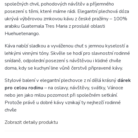
společných chvil, pohodových návštěv a příjemného
posezení s těmi, které máme rádi. Elegantní plechová dóza
ukrývá výběrovou zrnkovou kávu z české pražírny – 100%
arabiku Guatemala Tres Maria z proslulé oblasti
Huehuetenango.
Káva nabízí sladkou a vyváženou chuť s jemnou kyselostí a
lehkými vinnými tóny. Skvěle se hodí pro slavnostní rodinné
snídaně, odpolední posezení s návštěvou i klidné chvíle
doma, kdy se kuchyní line vůně čerstvě připravené kávy.
Stylové balení v elegantní plechovce z ní dělá krásný
dárek
pro celou rodinu
– na oslavy, návštěvy, svátky, Vánoce
nebo jen jako milou pozornost při společném setkání.
Protože právě u dobré kávy vznikají ty nejhezčí rodinné
chvíle
Zobrazit detaily produktu