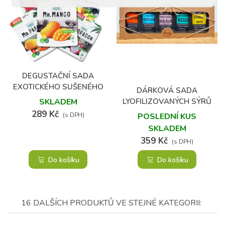
(1)
DEGUSTAČNÍ SADA
EXOTICKÉHO SUŠENÉHO
DÁRKOVÁ SADA
OVOCE 6 KS
LYOFILIZOVANÝCH SÝRŮ
SKLADEM
289 Kč
POSLEDNÍ KUS
(s DPH)
SKLADEM
359 Kč
(s DPH)
Do košíku
Do košíku
16 DALŠÍCH PRODUKTŮ VE STEJNÉ KATEGORII: