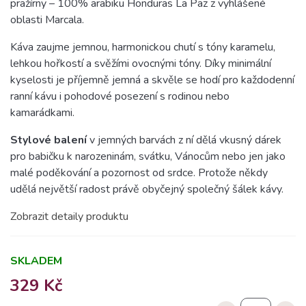
pražírny – 100% arabiku Honduras La Paz z vyhlášené
oblasti Marcala.
Káva zaujme jemnou, harmonickou chutí s tóny karamelu,
lehkou hořkostí a svěžími ovocnými tóny. Díky minimální
kyselosti je příjemně jemná a skvěle se hodí pro každodenní
ranní kávu i pohodové posezení s rodinou nebo
kamarádkami.
Stylové balení
v jemných barvách z ní dělá vkusný dárek
pro babičku k narozeninám, svátku, Vánocům nebo jen jako
malé poděkování a pozornost od srdce. Protože někdy
udělá největší radost právě obyčejný společný šálek kávy.
Zobrazit detaily produktu
SKLADEM
329 Kč