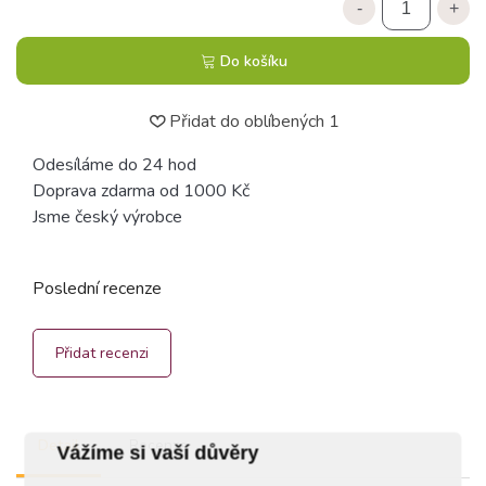
-
+
Do košíku
Přidat do oblíbených
1
Odesíláme do 24 hod
Doprava zdarma od 1000 Kč
Jsme český výrobce
Poslední recenze
Přidat recenzi
Detail
Recenze
Vážíme si vaší důvěry