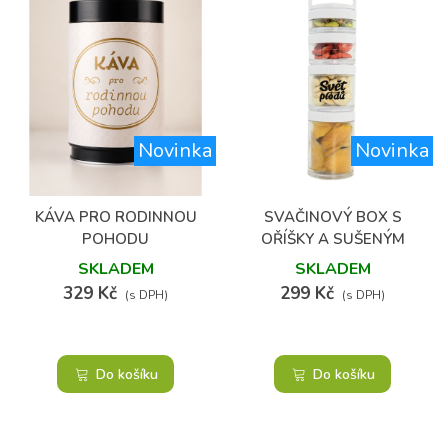
Novinka
Novinka
(1)
KÁVA PRO RODINNOU
SVAČINOVÝ BOX S
POHODU
OŘÍŠKY A SUŠENÝM
OVOCEM
SKLADEM
SKLADEM
329 Kč
299 Kč
(s DPH)
(s DPH)
Do košíku
Do košíku