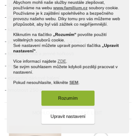
Abychom mohli naše služby neustále zlepšovat,
- 100% arabika
používáme na webu
www.familium.cz
soubory cookie.
Používáme je k zajištění spolehlivého a bezpečného
- zrnková káva
provozu našeho webu. Díky tomu pro vás můžeme web
přizpůsobit, aby byl váš zážitek co nejpříjemnější.
- káva z české pražírny
Kliknutím na tlačítko
„Rozumím“
povolíte použití
volitelných souborů cookie.
- původ: Honduras – Marcala, La Paz
Své nastavení můžete upravit pomocí tlačítka
„Upravit
nastavení“
.
- tóny karamelu a jemné hořkosti
Více informací najdete
ZDE
.
- minimální kyselost
Se svým souhlasem můžete kdykoli později pracovat v
nastavení.
- elegantní dárkové balení
Pokud nesouhlasíte, klikněte
SEM
.
- hmotnost 250 g
Rozumím
MOHLO BY SE VÁM TAKÉ LÍBIT
Upravit nastavení