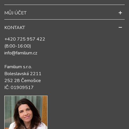
MŮJ ÚČET
KONTAKT
+420 725 957 422
(8:00-16:00)
info@familium.cz
Familium s.r.o.
Boleslavská 2211
252 28 Černošice
IČ: 01909517