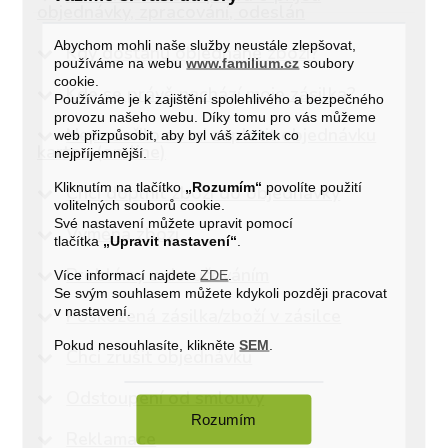
objednávky, zpracování, odeslán
Abychom mohli naše služby neustále zlepšovat,
Kdy dostanu objednané zboží?
používáme na webu
www.familium.cz
soubory
cookie.
Kde se právě nachází moje zásilka?
Používáme je k zajištění spolehlivého a bezpečného
provozu našeho webu. Díky tomu pro vás můžeme
Nepodařilo se mi zaplatit objednávku
web přizpůsobit, aby byl váš zážitek co
kartou (on-line)
nejpříjemnější.
Kliknutím na tlačítko
„Rozumím“
povolíte použití
Chci doplnit zboží do objednávky
volitelných souborů cookie.
Své nastavení můžete upravit pomocí
Výměna zboží
tlačítka
„Upravit nastavení“
.
Problémy s doručováním
Více informací najdete
ZDE
.
Se svým souhlasem můžete kdykoli později pracovat
v nastavení.
Poškozená zásilka/zboží v zásilce
Pokud nesouhlasíte, klikněte
SEM
.
Chci zrušit objednávku
Odstoupení od smlouvy
Rozumím
Reklamace