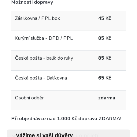
Možnosti dopravy
Zásilkovna / PPL box
45 Kč
Kurýrní služba - DPD / PPL
85 Kč
Česká pošta - balík do ruky
85 Kč
Česká pošta - Balíkovna
65 Kč
Osobní odběr
zdarma
Při objednávce nad 1.000 Kč doprava ZDARMA!
Nemám žádnou zprávu o přijetí
Vážíme si vaší důvěry