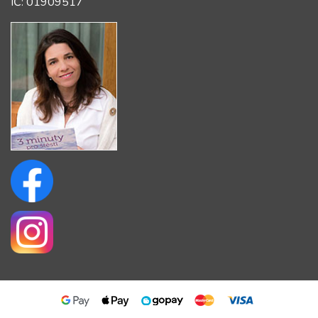
IČ: 01909517