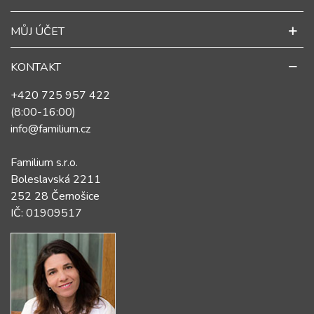
MŮJ ÚČET
KONTAKT
+420 725 957 422
(8:00-16:00)
info@familium.cz
Familium s.r.o.
Boleslavská 2211
252 28 Černošice
IČ: 01909517