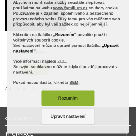
Abychom mohli naše služby neustále zlepšovat,
používáme na webu
www.familium.cz
soubory cookie.
Používáme je k zajištění spolehlivého a bezpečného
provozu našeho webu. Díky tomu pro vás můžeme web
přizpůsobit, aby byl váš zážitek co nejpříjemnější.
(1)
Kliknutím na tlačítko
„Rozumím“
povolíte použití
ORIGINÁLNÍ TRIČKO
volitelných souborů cookie.
ENERGETICKÁ BILANCE
Své nastavení můžete upravit pomocí tlačítka
„Upravit
PIVA
nastavení“
.
SKLADEM
447 Kč
(s DPH)
Více informací najdete
ZDE
.
Se svým souhlasem můžete kdykoli později pracovat v
Zobrazit
nastavení.
Pokud nesouhlasíte, klikněte
SEM
.
Zobrazení 1-3 z 3 položek
Rozumím
Upravit nastavení
KATEGORIE
INFORMACE