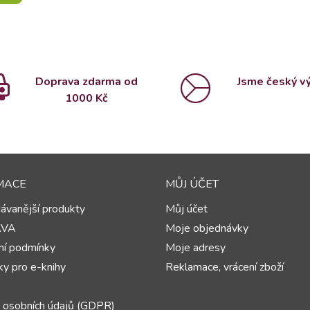
Doprava zdarma od
Jsme český v
1000 Kč
MACE
MŮJ ÚČET
ávanější produkty
Můj účet
AVA
Moje objednávky
í podmínky
Moje adresy
y pro e-knihy
Reklamace, vrácení zboží
 osobních údajů (GDPR)