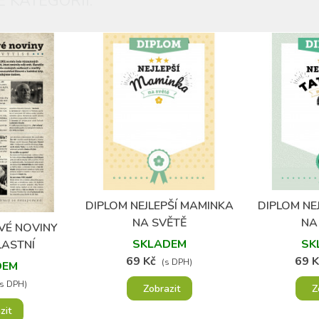
 KATEGORII:
DIPLOM NEJLEPŠÍ MAMINKA
DIPLOM NEJ
Přidat do oblíbených
Přidat
NA SVĚTĚ
NA
VÉ NOVINY
oblíbených
SKLADEM
SK
LASTNÍ
69 Kč
69 K
 A TEXTEM
(s DPH)
DEM
(s DPH)
Zobrazit
Z
zit