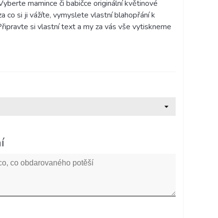
 Vyberte mamince či babičce originální květinové
za co si ji vážíte, vymyslete vlastní blahopřání k
 Připravte si vlastní text a my za vás vše vytiskneme
í