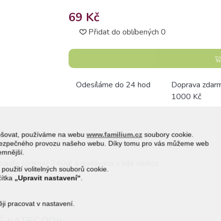
69 Kč
Přidat do oblíbených
0
Odesíláme do 24 hod
Doprava zdar
1000 Kč
epšovat, používáme na webu
www.familium.cz
soubory cookie.
a bezpečného provozu našeho webu. Díky tomu pro vás můžeme web
jemnější.
 papíře (gramáž 240g) a dodáváno v bílé obálce.
 použití volitelných souborů cookie.
čítka
„Upravit nastavení“
.
i pracovat v nastavení.