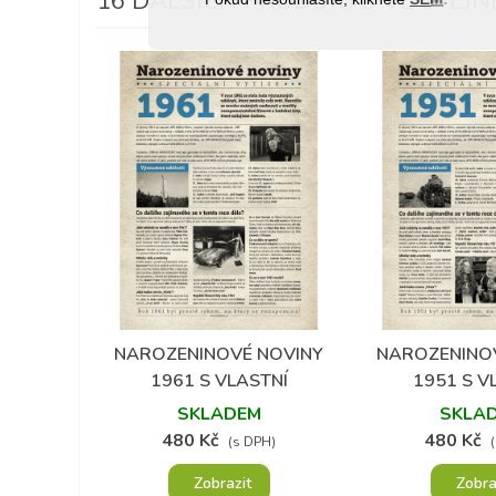
16 DALŠÍCH PRODUKTŮ VE STEJNÉ
NAROZENINOVÉ NOVINY
NAROZENINO
Přidat do oblíbených
Přidat do 
1961 S VLASTNÍ
1951 S V
FOTOGRAFIÍ A TEXTEM
FOTOGRAFIÍ
SKLADEM
SKLA
480 Kč
480 Kč
(s DPH)
Zobrazit
Zobra