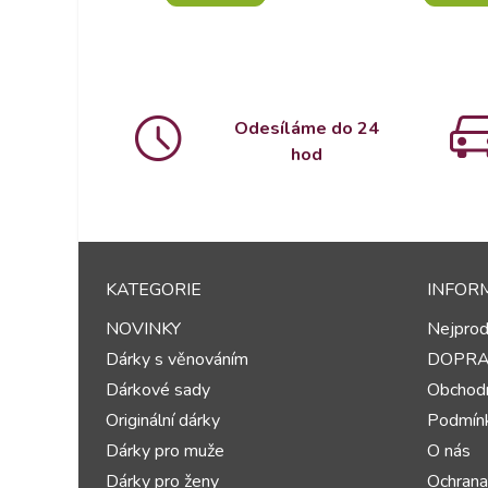
Odesíláme do 24
hod
KATEGORIE
INFOR
NOVINKY
Nejprod
Dárky s věnováním
DOPR
Dárkové sady
Obchodn
Originální dárky
Podmínk
Dárky pro muže
O nás
Dárky pro ženy
Ochrana