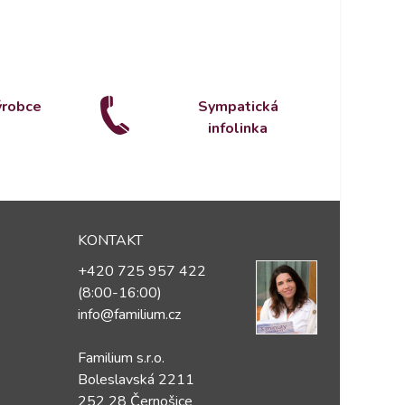
ýrobce
Sympatická
infolinka
KONTAKT
+420 725 957 422
(8:00-16:00)
info@familium.cz
Familium s.r.o.
Boleslavská 2211
252 28 Černošice