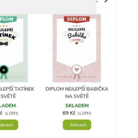
(1)
LEPŠÍ TATÍNEK
DIPLOM NEJLEPŠÍ BABIČKA
NAROZ
 do oblíbených
Přidat do oblíbených
P
 SVĚTĚ
NA SVĚTĚ
1994 S
A
LADEM
SKLADEM
č
69 Kč
4
(s DPH)
(s DPH)
obrazit
Zobrazit