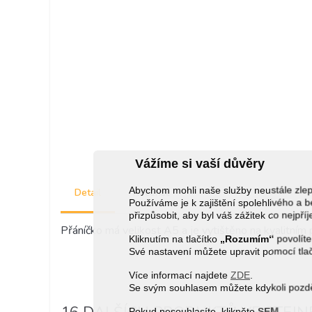
Vážíme si vaší důvěry
Abychom mohli naše služby neustále zl
Detail
Recenze
Používáme je k zajištění spolehlivého 
přizpůsobit, aby byl váš zážitek co nejpří
Přáníčko má velikost A5 a je vytištěno na kvalitním
Kliknutím na tlačítko
„Rozumím“
povolíte
Své nastavení můžete upravit pomocí tla
Více informací najdete
ZDE
.
Se svým souhlasem můžete kdykoli pozděj
Pokud nesouhlasíte, klikněte
SEM
.