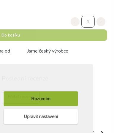
-
+
Do košíku
ma od
Jsme český výrobce
Poslední recenze
Přidat recenzi
Rozumím
Upravit nastavení