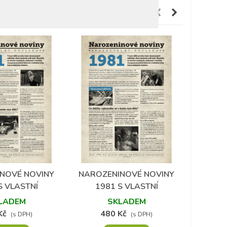
NA
P
PŘÁNÍ
NOVÉ NOVINY
NAROZENINOVÉ NOVINY
 do oblíbených
Přidat do oblíbených
S VLASTNÍ
1981 S VLASTNÍ
IÍ A TEXTEM
FOTOGRAFIÍ A TEXTEM
LADEM
SKLADEM
Kč
480 Kč
(s DPH)
(s DPH)