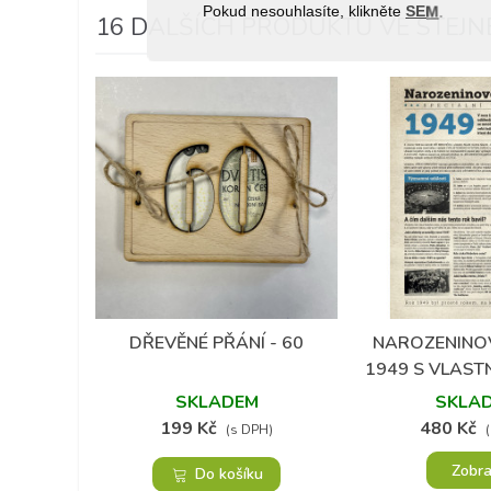
Pokud nesouhlasíte, klikněte
SEM
.
16 DALŠÍCH PRODUKTŮ VE STEJNÉ
DŘEVĚNÉ PŘÁNÍ - 60
NAROZENINO
Přidat do oblíbených
Přidat do 
1949 S VLAST
A FOTOG
SKLADEM
SKLA
199 Kč
480 Kč
(s DPH)
Zobra
Do košíku