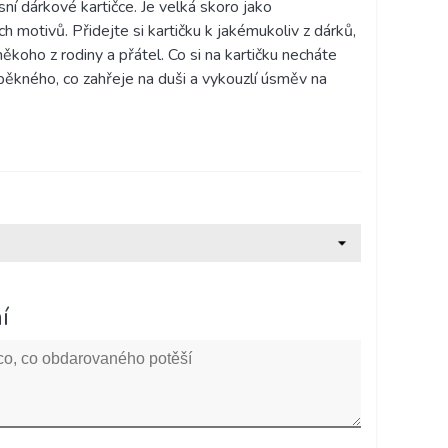
ní dárkové kartičce. Je velká skoro jako
h motivů. Přidejte si kartičku k jakémukoliv z dárků,
ěkoho z rodiny a přátel. Co si na kartičku necháte
 pěkného, co zahřeje na duši a vykouzlí úsměv na
í