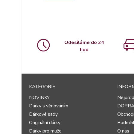
Odesíláme do 24
hod
KATEGORIE
INFOR
NOVINKY
Nejprod
Dárky s věnováním
DOPR
Dárkové sady
Obchodn
Originální dárky
Podmínk
Dárky pro muže
O nás