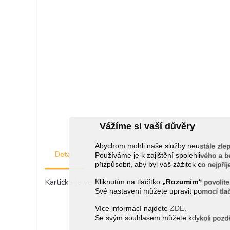
Vážíme si vaší důvěry
Abychom mohli naše služby neustále zl
Detail
Recenze
Používáme je k zajištění spolehlivého 
přizpůsobit, aby byl váš zážitek co nejpří
Kartička je ve formátu A6 (10,5 x 14,8 cm) a je vyti
Kliknutím na tlačítko
„Rozumím“
povolíte
Své nastavení můžete upravit pomocí tla
Více informací najdete
ZDE
.
Se svým souhlasem můžete kdykoli pozděj