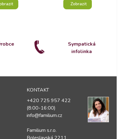
obrazit
Zobrazit
ýrobce
Sympatická
infolinka
KONTAKT
+420 725 957 422
(8:00-16:00)
info@familium.cz
Familium s.r.o.
Boleslavská 2211