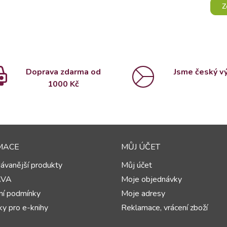
Z
Doprava zdarma od
Jsme český v
1000 Kč
MACE
MŮJ ÚČET
ávanější produkty
Můj účet
AVA
Moje objednávky
í podmínky
Moje adresy
y pro e-knihy
Reklamace, vrácení zboží