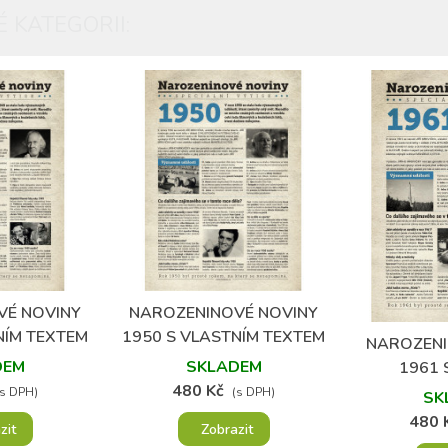
 KATEGORII:
VÉ NOVINY
NAROZENINOVÉ NOVINY
oblíbených
Přidat do oblíbených
NÍM TEXTEM
1950 S VLASTNÍM TEXTEM
NAROZENI
Přidat
RAFIÍ
A FOTOGRAFIÍ
DEM
SKLADEM
1961 
480 Kč
FOTOGRAF
(s DPH)
(s DPH)
SK
480 
zit
Zobrazit