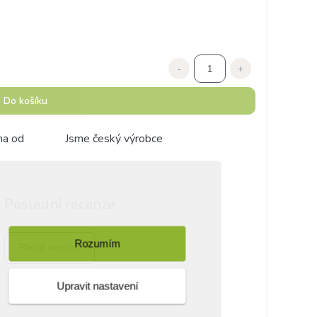
-
+
Do košíku
ma od
Jsme český výrobce
Poslední recenze
Rozumím
Přidat recenzi
Upravit nastavení