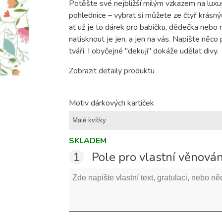
Potěšte své nejbližší milým vzkazem na luxus
pohlednice
– vybrat si můžete ze čtyř krásnýc
ať už je to dárek pro babičku, dědečka nebo n
natisknout je jen, a jen na vás. Napište něco
tváři. I obyčejné "dekuji" dokáže udělat divy.
Zobrazit detaily produktu
Motiv dárkových kartiček
SKLADEM
1
Pole pro vlastní věnován