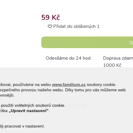
59 Kč
Přidat do oblíbených
1
Odesíláme do 24 hod
Doprava zdar
1000 Kč
epšovat, používáme na webu
www.familium.cz
soubory cookie.
a bezpečného provozu našeho webu. Díky tomu pro vás můžeme web
jemnější.
štěna na krásném a kvalitním papíře (240g).
 použití volitelných souborů cookie.
čítka
„Upravit nastavení“
.
i pracovat v nastavení.