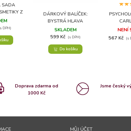
 SADA
oblíbených
SMETIKY Z
DÁRKOVÝ BALÍČEK:
PSYCHOL
Přidat do oblíbených
Přidat
RAVÁ KŮŽE
DEM
BYSTRÁ HLAVA
CARL
(s DPH)
SKLADEM
NENÍ
599 Kč
(s DPH)
567 Kč
(s
ošíku
Do košíku
Doprava zdarma od
Jsme český v
1000 Kč
MACE
MŮJ ÚČET