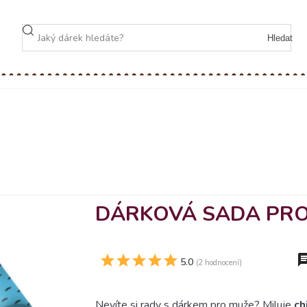
Hledat
DÁRKOVÁ SADA PRO
5.0
(2 hodnocení)
Nevíte si rady s dárkem pro muže? Miluje
ch