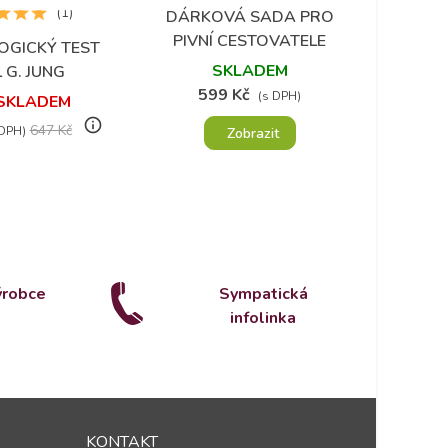
(1)
DÁRKOVÁ SADA PRO
RU
Přidat do oblíbených
P
PIVNÍ CESTOVATELE
OGICKÝ TEST
 do oblíbených
SKLADEM
 G. JUNG
599 Kč
2
(s DPH)
 SKLADEM
info_outline
647 Kč
 DPH)
Zobrazit
ýrobce
Sympatická
infolinka
KONTAKT