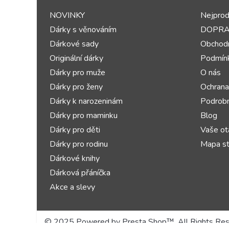
NOVINKY
Nejprod
Dárky s věnováním
DOPR
Dárkové sady
Obchodn
Originální dárky
Podmínk
Dárky pro muže
O nás
Dárky pro ženy
Ochrana
Dárky k narozeninám
Podrobn
Dárky pro maminku
Blog
Dárky pro děti
Vaše ot
Dárky pro rodinu
Mapa st
Dárkové knihy
Dárková přáníčka
Akce a slevy
© 2025 Powered by Presta Shop™. All Rights Re