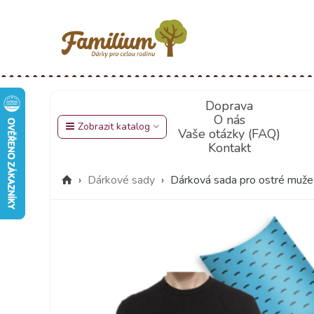
Doprava
O nás
Zobrazit katalog
Vaše otázky (FAQ)
Kontakt
›
Dárkové sady
›
Dárková sada pro ostré muže