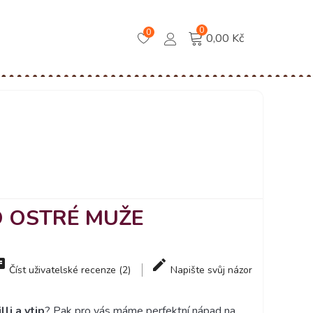
0
0
0,00 Kč
 OSTRÉ MUŽE
Číst uživatelské recenze (2)
Napište svůj názor
illi a vtip
? Pak pro vás máme perfektní nápad na