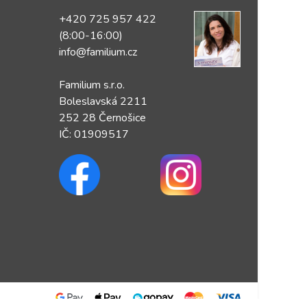
+420 725 957 422
(8:00-16:00)
info@familium.cz
Familium s.r.o.
Boleslavská 2211
252 28 Černošice
IČ: 01909517