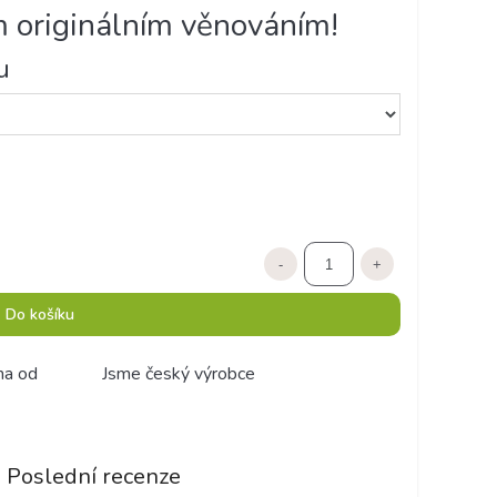
m originálním věnováním!
u
-
+
Do košíku
ma od
Jsme český výrobce
Poslední recenze