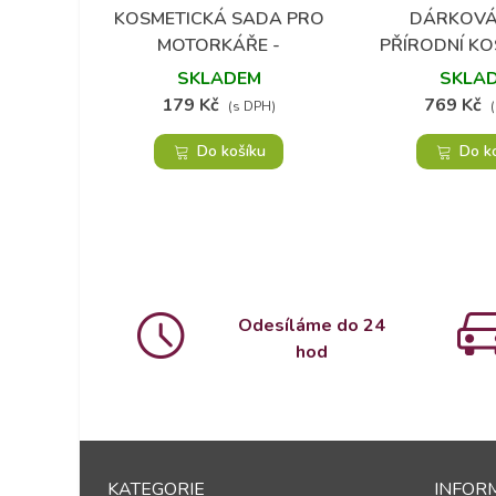
KOSMETICKÁ SADA PRO
DÁRKOVÁ
Přidat do oblíbených
Přidat do 
MOTORKÁŘE -
PŘÍRODNÍ KO
MOTORCYCLE VINTAGE
KONOPÍ - ZD
SKLADEM
SKLA
179 Kč
769 Kč
(s DPH)
Do košíku
Do k
Odesíláme do 24
hod
KATEGORIE
INFOR