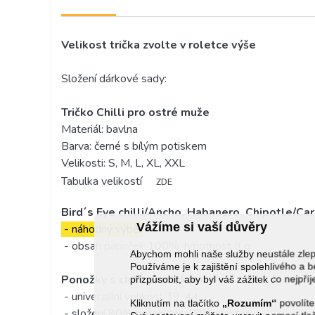
Velikost trička zvolte v roletce výše
Složení dárkové sady:
Tričko Chilli pro ostré muže
Materiál: bavlna
Barva: černé s bílým potiskem
Velikosti: S, M, L, XL, XXL
Tabulka velikostí
ZDE
Bird´s Eye chilli/Ancho, Habanero, Chipotle/Ca
Vážíme si vaší důvěry
- náhodný výběr
- obsah papriček 100%, hmotnost 9 g
Abychom mohli naše služby neustále zl
Používáme je k zajištění spolehlivého 
Ponožky s chilli papričkami
přizpůsobit, aby byl váš zážitek co nejpří
- univerzální velikost 39-44
Kliknutím na tlačítko
„Rozumím“
povolíte
- složení 80% polyester, 20% elastan