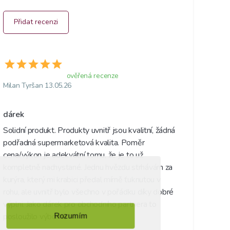
Přidat recenzi
ověřená recenze
Milan Tyršan 13.05.26
dárek
Solidní produkt. Produkty uvnitř jsou kvalitní, žádná 
podřadná supermarketová kvalita. Poměr 
cena/výkon je adekvátní tomu, že je to už 
kompletně nachystané. Jednu hvězdu strhávám za 
kurýra, který mi krabici předal mírně ťuknutou v 
rohu, ale uvnitř bylo všechno v pořádku díky dobré 
výplni. Jako dárek pro obchodního partnera to 
posloužilo výborně.
Rozumím