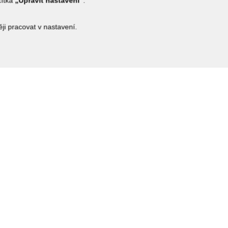
čítka
„Upravit nastavení“
.
i pracovat v nastavení.