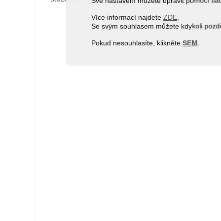
Své nastavení můžete upravit pomocí tla
Více informací najdete
ZDE
.
Se svým souhlasem můžete kdykoli pozděj
Pokud nesouhlasíte, klikněte
SEM
.