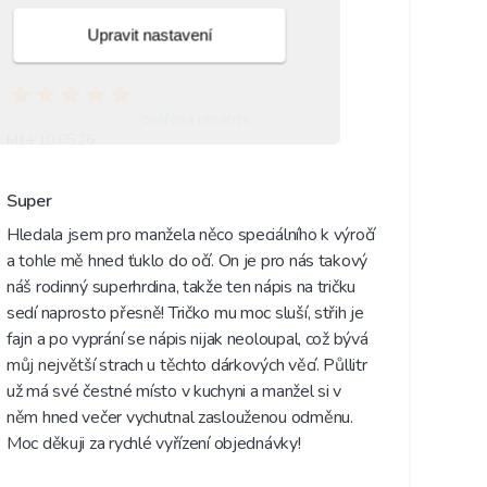
Upravit nastavení
ověřená recenze
Míla 10.05.26
Super
Hledala jsem pro manžela něco speciálního k výročí 
a tohle mě hned ťuklo do očí. On je pro nás takový 
náš rodinný superhrdina, takže ten nápis na tričku 
sedí naprosto přesně! Tričko mu moc sluší, střih je 
fajn a po vyprání se nápis nijak neoloupal, což bývá 
můj největší strach u těchto dárkových věcí. Půllitr 
už má své čestné místo v kuchyni a manžel si v 
něm hned večer vychutnal zaslouženou odměnu. 
Moc děkuji za rychlé vyřízení objednávky!