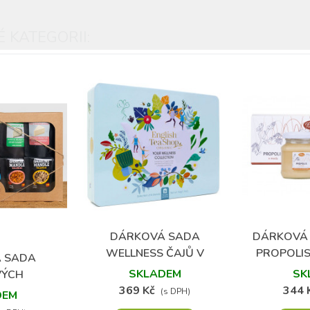
 KATEGORII:
DÁRKOVÁ SADA
DÁRKOVÁ 
Přidat do oblíbených
Přidat
WELLNESS ČAJŮ V
PROPOLIS
 SADA
oblíbených
PLECHOVÉ KAZETĚ
KAKA
SKLADEM
SK
VÝCH
369 Kč
344 
ÝCH SÝRŮ A
(s DPH)
DEM
H MANDLÍ