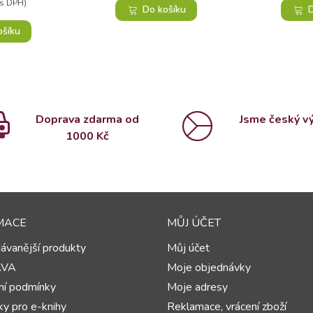
(s DPH)
Do košíku
D
ošíku
Doprava zdarma od
Jsme český v
1000 Kč
MACE
MŮJ ÚČET
ávanější produkty
Můj účet
AVA
Moje objednávky
í podmínky
Moje adresy
y pro e-knihy
Reklamace, vrácení zboží