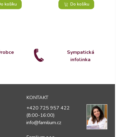
2
o košíku
Do košíku
ýrobce
Sympatická
infolinka
KONTAKT
+420 725 957 422
(8:00-16:00)
info@familium.cz