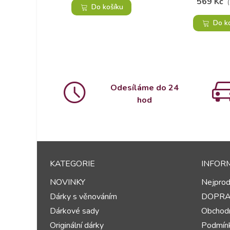
569 Kč
Do košíku
Do k
Odesíláme do 24
hod
KATEGORIE
INFOR
NOVINKY
Nejprod
Dárky s věnováním
DOPR
Dárkové sady
Obchodn
Originální dárky
Podmínk