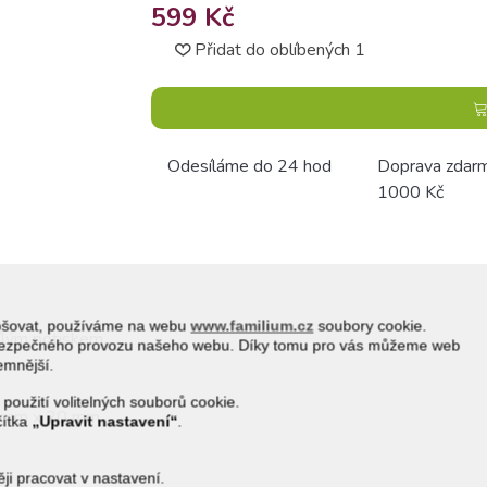
599 Kč
Přidat do oblíbených
1
Odesíláme do 24 hod
Doprava zdar
1000 Kč
epšovat, používáme na webu
www.familium.cz
soubory cookie.
bílým potiskem.
a bezpečného provozu našeho webu. Díky tomu pro vás můžeme web
jemnější.
 použití volitelných souborů cookie.
6 mm x 20 mm.
čítka
„Upravit nastavení“
.
i pracovat v nastavení.