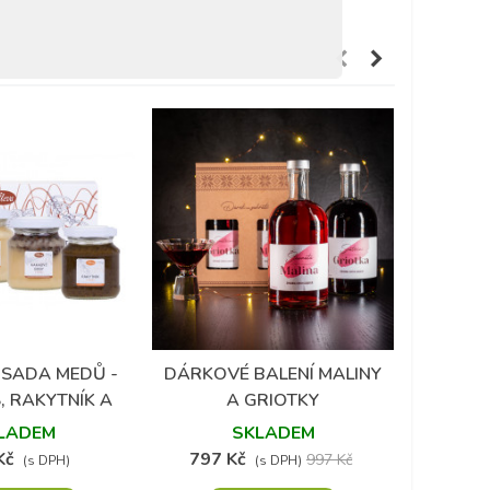
(1)
SADA MEDŮ -
DÁRKOVÉ BALENÍ MALINY
 do oblíbených
Přidat do oblíbených
, RAKYTNÍK A
A GRIOTKY
DÁRKO
P
OVÉ BOBY
LADEM
SKLADEM
RUC
Kč
797 Kč
LEVA
997 Kč
(s DPH)
(s DPH)