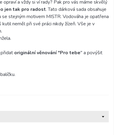
e opraví a vždy si ví rady? Pak pro vás máme skvělý
 jen tak pro radost
. Tato dárková sada obsahuje
áhu se stejným motivem MISTR. Vodováha je opatřena
util neměl při své práci nikdy žízeň. Vše je v
m.
nžela.
 přidat
originální věnování "Pro tebe
" a povýšit
balíčku.