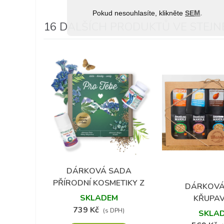
Pokud nesouhlasíte, klikněte
SEM
.
16 DALŠÍCH PRODUKTŮ VE STEJNÉ
DÁRKOVÁ SADA
Přidat do oblíbených
PŘÍRODNÍ KOSMETIKY Z
DÁRKOVÁ
Přidat do 
KONOPÍ PRO SPORTOVCE
SKLADEM
KŘUPA
739 Kč
LYOFILIZOVAN
(s DPH)
SKLA
ŠPANĚLSKÝC