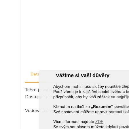
Detail
Recenze
Vážíme si vaší důvěry
Abychom mohli naše služby neustále zl
Tričko je vyrobeno ze 100% bavlny, 150g, černé s 
Používáme je k zajištění spolehlivého 
Dostupné je ve velikostech L, XL a XXL
přizpůsobit, aby byl váš zážitek co nejpří
Kliknutím na tlačítko
„Rozumím“
povolíte
Vodováha s vygravírovaným motivem o velikosti 4
Své nastavení můžete upravit pomocí tla
Více informací najdete
ZDE
.
Se svým souhlasem můžete kdykoli pozděj