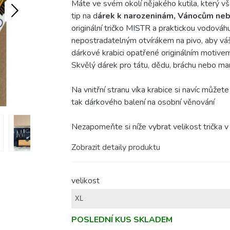
Máte ve svém okolí nějakého kutila, který vš
tip na d
árek k narozeninám, Vánocům nebo
originální tričko MISTR a praktickou vodov
nepostradatelným otvírákem na pivo, aby váš k
dárkové krabici opatřené originálním motive
Skvělý dárek pro tátu, dědu, bráchu nebo ma
Na vnitřní stranu víka krabice si navíc můžete
tak dárkového balení na osobní věnování
Nezapomeňte si níže vybrat velikost trička v 
Zobrazit detaily produktu
velikost
POSLEDNÍ KUS SKLADEM