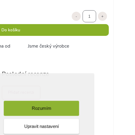
-
+
Do košíku
ma od
Jsme český výrobce
Poslední recenze
Přidat recenzi
Rozumím
Upravit nastavení