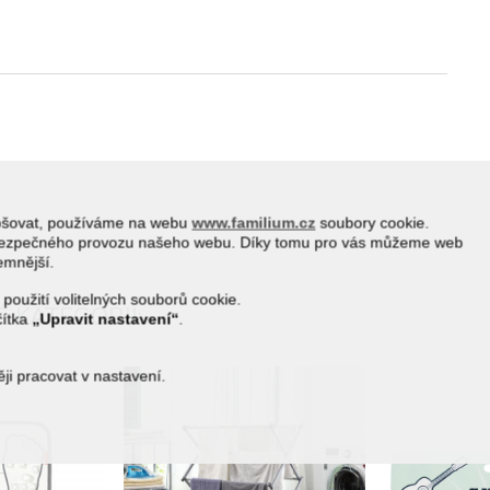
epšovat, používáme na webu
www.familium.cz
soubory cookie.
a bezpečného provozu našeho webu. Díky tomu pro vás můžeme web
jemnější.
 použití volitelných souborů cookie.
 KATEGORII:
čítka
„Upravit nastavení“
.
i pracovat v nastavení.