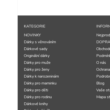
KATEGORIE
INFOR
NOVINKY
Nejprod
Dárky s věnováním
DOPR
Dárkové sady
Obchodn
Originální dárky
Podmínk
Dárky pro muže
O nás
Dárky pro ženy
Ochrana
Dárky k narozeninám
Podrobn
Dárky pro maminku
Blog
Dárky pro děti
Vaše ot
Dárky pro rodinu
Mapa st
Dárkové knihy