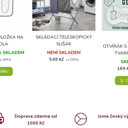
(1)
DLOŽKA NA
SKLÁDACÍ TELESKOPICKÝ
oblíbených
Přidat do oblíbených
DLA
SUŠÁK
OTVÍRÁK S
Přidat
S SKLADEM
NENÍ SKLADEM
TVAR
549 Kč
(s DPH)
(s DPH)
SK
169 
ošíku
D
Doprava zdarma od
Jsme český v
1000 Kč