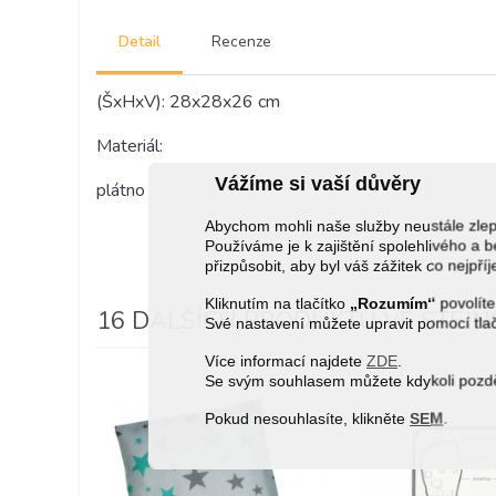
Detail
Recenze
(ŠxHxV): 28x28x26 cm
Materiál:
Vážíme si vaší důvěry
plátno
Abychom mohli naše služby neustále zl
Používáme je k zajištění spolehlivého 
přizpůsobit, aby byl váš zážitek co nejpří
Kliknutím na tlačítko
„Rozumím“
povolíte
16 DALŠÍCH PRODUKTŮ VE STEJNÉ
Své nastavení můžete upravit pomocí tla
Více informací najdete
ZDE
.
Se svým souhlasem můžete kdykoli pozděj
Pokud nesouhlasíte, klikněte
SEM
.