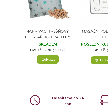
NAHŘÍVACÍ TŘEŠŇOVÝ
MASÁŽNÍ PO
Přidat do oblíbených
Přidat do 
POLŠTÁŘEK - PRATELNÝ
CHODI
POTAH
SKLADEM
POSLEDNÍ KU
169 Kč
349 Kč
189 Kč
(s DPH)
Zobrazit
Do k
Odesíláme do 24
hod