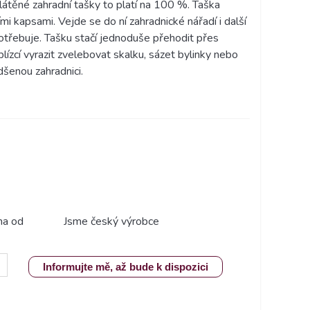
plátěné zahradní tašky to platí na 100 %. Taška
i kapsami. Vejde se do ní zahradnické nářadí i další
otřebuje. Tašku stačí jednoduše přehodit přes
ízcí vyrazit zvelebovat skalku, sázet bylinky nebo
adšenou zahradnici.
ma od
Jsme český výrobce
Informujte mě, až bude k dispozici