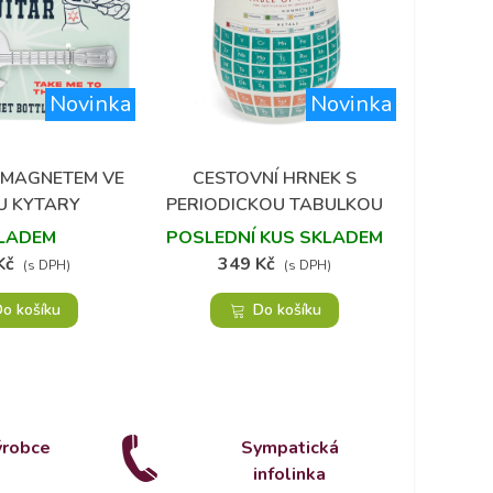
Novinka
Novinka
SA
P
 MAGNETEM VE
CESTOVNÍ HRNEK S
 do oblíbených
Přidat do oblíbených
POSLED
U KYTARY
PERIODICKOU TABULKOU
465 
LADEM
POSLEDNÍ KUS SKLADEM
Kč
349 Kč
(s DPH)
(s DPH)
o košíku
Do košíku
ýrobce
Sympatická
infolinka