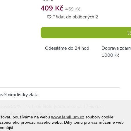
409 Kč
459 Kč
Přidat do oblíbených
2
Odesíláme do 24 hod
Doprava zdar
1000 Kč
ětními lístky zlata.
drůdové 99%, 1% Likér Bols (voda, alkohol 17%, cukr,
to), obsahuje siřičitany a CO2.
epšovat, používáme na webu
www.familium.cz
soubory cookie.
a bezpečného provozu našeho webu. Díky tomu pro vás můžeme web
jemnější.