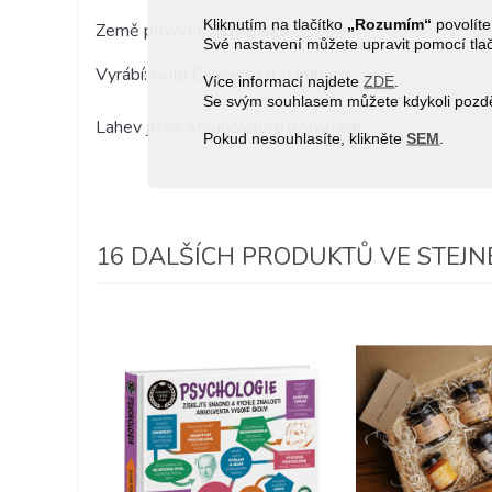
Kliknutím na tlačítko
„Rozumím“
povolíte
Země původu: Slovensko
Své nastavení můžete upravit pomocí tla
Vyrábí: Gold Cuvee s.r.o., Limbach
Více informací najdete
ZDE
.
Se svým souhlasem můžete kdykoli pozděj
Lahev je se šroubovacím uzávěrem.
Pokud nesouhlasíte, klikněte
SEM
.
16 DALŠÍCH PRODUKTŮ VE STEJNÉ