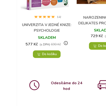
(1)
NAROZENIN
Přidat do 
DELIKATES P
UNIVERZITA V JEDNÉ KNIZE:
Přidat do oblíbených
SKLA
PSYCHOLOGIE
729 Kč
SKLADEM
info_outline
577 Kč
690 Kč
(s DPH)
Do k
Do košíku
Odesíláme do 24
hod