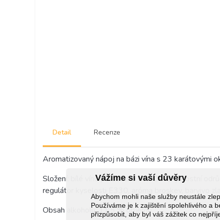
Detail
Recenze
Aromatizovaný nápoj na bázi vína s 23 karátovými okv
Vážíme si vaší důvěry
Složení: bílé víno polosuché Irsai Oliver jakostní o
regulátor kyselosti E330, aróma broskev, barvivo zla
Abychom mohli naše služby neustále zl
Používáme je k zajištění spolehlivého 
Obsah alkoholu: 11,5 % objemu.
přizpůsobit, aby byl váš zážitek co nejpří