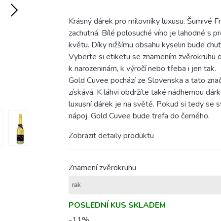
Krásný dárek pro milovníky luxusu. Šumivé Fr
zachutná. Bílé polosuché víno je lahodné s 
květu. Díky nižšímu obsahu kyselin bude ch
Vyberte si etiketu se znamením zvěrokruhu ob
k narozeninám, k výročí nebo třeba i jen tak.
Gold Cuvee pochází ze Slovenska a tato znač
získává. K láhvi obdržíte také nádhernou dárk
luxusní dárek je na světě. Pokud si tedy se 
nápoj, Gold Cuvee bude trefa do černého.
Zobrazit detaily produktu
Znamení zvěrokruhu
POSLEDNÍ KUS SKLADEM
-11%