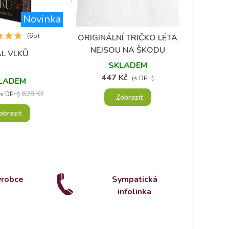
Novinka
(65)
ORIGINÁLNÍ TRIČKO LÉTA
AR
Přidat do oblíbených
P
NEJSOU NA ŠKODU
ESENCI
L VLKŮ
 do oblíbených
ZNAME
SKLADEM
447 Kč
2
(s DPH)
LADEM
629 Kč
(s DPH)
Zobrazit
obrazit
ýrobce
Sympatická
infolinka