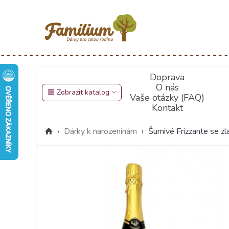
Doprava
O nás
Zobrazit katalog
Vaše otázky (FAQ)
Kontakt
›
Dárky k narozeninám
›
Šumivé Frizzante se zl