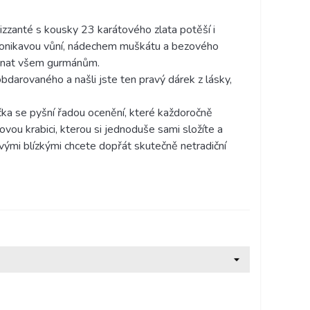
izzanté s kousky 23 karátového zlata potěší i
pronikavou vůní, nádechem muškátu a bezového
utnat všem gurmánům.
darovaného a našli jste ten pravý dárek z lásky,
ka se pyšní řadou ocenění, které každoročně
ovou krabici, kterou si jednoduše sami složíte a
svými blízkými chcete dopřát skutečně netradiční