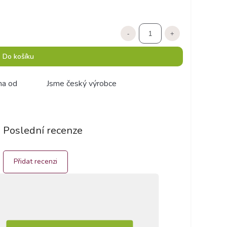
-
+
Do košíku
ma od
Jsme český výrobce
Poslední recenze
Přidat recenzi