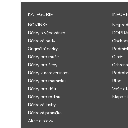
KATEGORIE
INFOR
NOVINKY
Nejprod
Dárky s věnováním
DOPR
Dárkové sady
Obchodn
Originální dárky
Podmínk
Dárky pro muže
O nás
Dárky pro ženy
Ochrana
Dárky k narozeninám
Podrobn
Dárky pro maminku
Blog
Dárky pro děti
Vaše ot
Dárky pro rodinu
Mapa st
Dárkové knihy
Dárková přáníčka
Akce a slevy