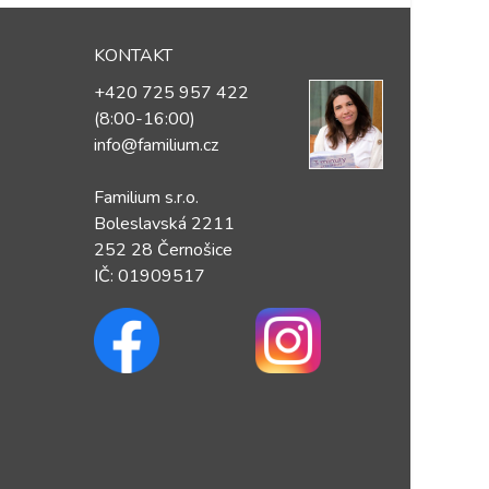
KONTAKT
+420 725 957 422
(8:00-16:00)
info@familium.cz
Familium s.r.o.
Boleslavská 2211
252 28 Černošice
IČ: 01909517