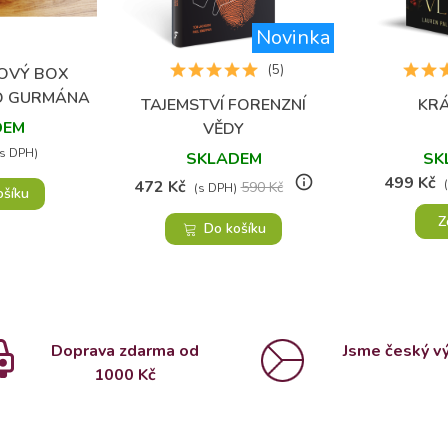
Novinka
(5)
OVÝ BOX
oblíbených
RO GURMÁNA
TAJEMSTVÍ FORENZNÍ
KRÁ
Přidat do oblíbených
Přidat
DEM
VĚDY
(s DPH)
SKLADEM
SK
info_outline
499 Kč
472 Kč
590 Kč
(s DPH)
ošíku
Z
Do košíku
Doprava zdarma od
Jsme český v
1000 Kč