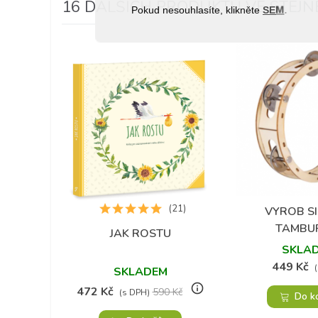
16 DALŠÍCH PRODUKTŮ VE STEJNÉ
Pokud nesouhlasíte, klikněte
SEM
.
(21)
VYROB S
Přidat do 
TAMBU
JAK ROSTU
Přidat do oblíbených
SKLA
449 Kč
SKLADEM
info_outline
472 Kč
590 Kč
(s DPH)
Do k