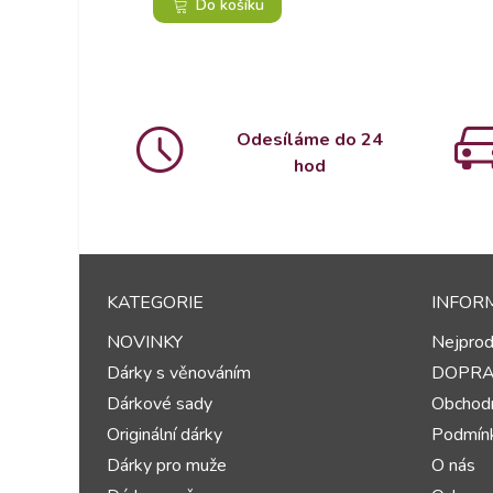
Do košíku
Odesíláme do 24
hod
KATEGORIE
INFOR
NOVINKY
Nejprod
Dárky s věnováním
DOPR
Dárkové sady
Obchodn
Originální dárky
Podmínk
Dárky pro muže
O nás