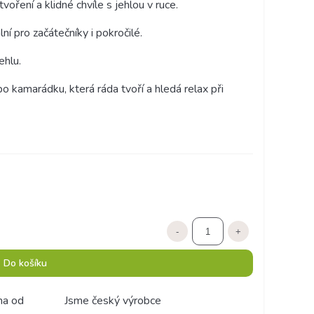
voření a klidné chvíle s jehlou v ruce.
ní pro začátečníky i pokročilé.
ehlu.
o kamarádku, která ráda tvoří a hledá relax při
-
+
Do košíku
ma od
Jsme český výrobce