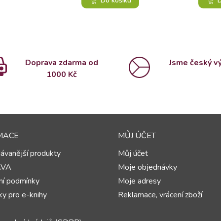
Do košíku
D
Doprava zdarma od
Jsme český v
1000 Kč
MACE
MŮJ ÚČET
ávanější produkty
Můj účet
AVA
Moje objednávky
í podmínky
Moje adresy
y pro e-knihy
Reklamace, vrácení zboží