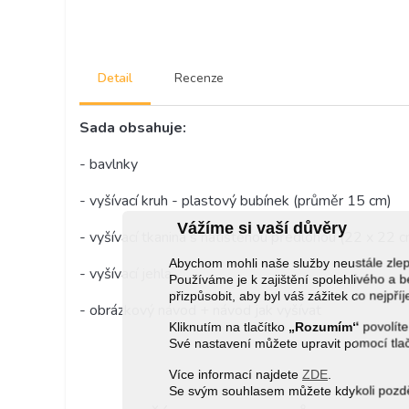
Detail
Recenze
Sada obsahuje:
- bavlnky
- vyšívací kruh - plastový bubínek (průměr 15 cm)
Vážíme si vaší důvěry
- vyšívací tkanina s natištěnou předlohou (22 x 22 
Abychom mohli naše služby neustále zl
- vyšívací jehla
Používáme je k zajištění spolehlivého 
přizpůsobit, aby byl váš zážitek co nejpří
- obrázkový návod + návod jak vyšívat
Kliknutím na tlačítko
„Rozumím“
povolíte
Své nastavení můžete upravit pomocí tla
Více informací najdete
ZDE
.
Se svým souhlasem můžete kdykoli pozděj