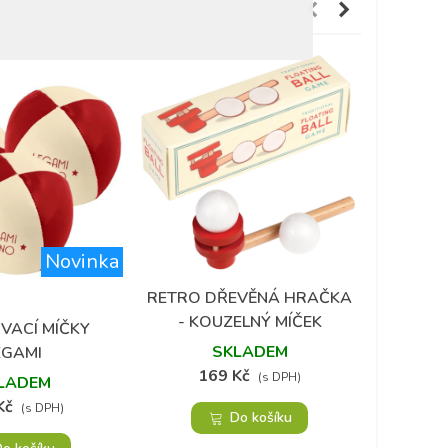
Novinka
RETRO DŘEVĚNÁ HRAČKA
RELAXA
Přidat do oblíbených
P
- KOUZELNÝ MÍČEK
PRO D
VACÍ MÍČKY
 do oblíbených
SKLADEM
EGAMI
169 Kč
2
(s DPH)
LADEM
Kč
(s DPH)
Do košíku