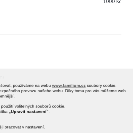
1000 Kč
cm)
epšovat, používáme na webu
www.familium.cz
soubory cookie.
a bezpečného provozu našeho webu. Díky tomu pro vás můžeme web
jemnější.
 použití volitelných souborů cookie.
čítka
„Upravit nastavení“
.
i pracovat v nastavení.