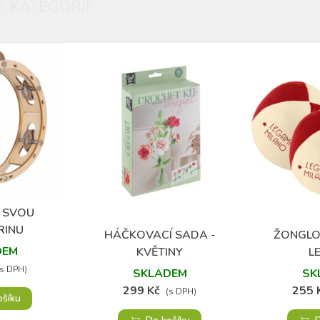
 KATEGORII:
I SVOU
oblíbených
RINU
HÁČKOVACÍ SADA -
ŽONGLO
Přidat do oblíbených
Přidat
DEM
KVĚTINY
L
(s DPH)
SKLADEM
SK
299 Kč
255 
(s DPH)
ošíku