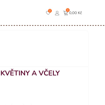
0
0
0,00 Kč
 KVĚTINY A VČELY