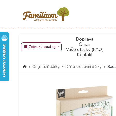
Doprava
O nás
Zobrazit katalog
Vaše otázky (FAQ)
Kontakt
›
Originální dárky
›
DIY a kreativní dárky
›
Sada