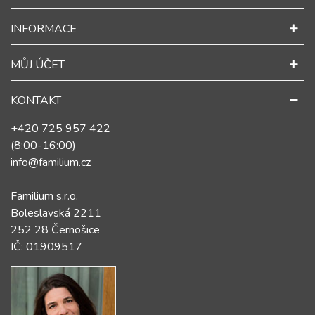
INFORMACE
MŮJ ÚČET
KONTAKT
+420 725 957 422
(8:00-16:00)
info@familium.cz
Familium s.r.o.
Boleslavská 2211
252 28 Černošice
IČ: 01909517