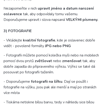
Nezapomeňte v nich
upravit jméno a datum narození
oslavence
tak, aby odpovídaly tomu vašemu.
Doporučujeme upravit i slova napsaná
VELKÝMI písmeny.
3) FOTOGRAFIE
- Vkládejte
kvalitní fotografie
, kde je oslavenec dobře
vidět - povolené formáty
JPG nebo PNG
- Fotografii můžete pomocí kolečka myši nebo na mobilech
pomocí dvou prstů
zvětšovat
nebo
zmenšovat
tak, aby
dobře zapadla do připraveného výřezu. Výřez se také dá
posouvat po fotografii tažením.
- Doporučujeme
fotografii na šířku
. Dají se použít i
fotografie na výšku, jsou pak ale menší a mají po stranách
více místa
- Tiskárna netiskne bílou barvu, tedy v náhledu sice bílou