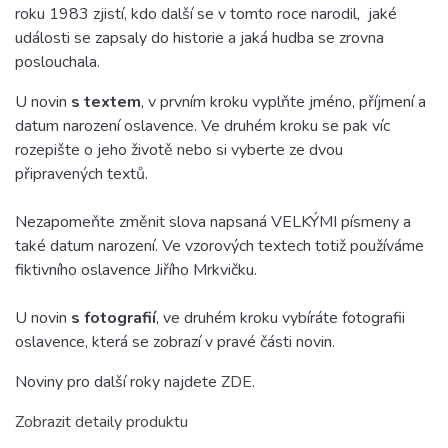
roku 1983 zjistí, kdo další se v tomto roce narodil, jaké
události se zapsaly do historie a jaká hudba se zrovna
poslouchala.
U novin
s textem
, v prvním kroku vyplňte jméno, příjmení a
datum narození oslavence. Ve druhém kroku se pak víc
rozepište o jeho životě nebo si vyberte ze dvou
připravených textů.
Nezapomeňte změnit slova napsaná VELKÝMI písmeny a
také datum narození. Ve vzorových textech totiž používáme
fiktivního oslavence Jiřího Mrkvičku.
U novin
s fotografií
, ve druhém kroku vybíráte fotografii
oslavence, která se zobrazí v pravé části novin.
Noviny pro další roky najdete
ZDE
.
Zobrazit detaily produktu