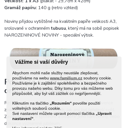
Velikost
:
1 x A3
(plakát - 29,7cm x 42cm)
Gramáž papíru:
140 g (retro vzhled)
Noviny přijdou vytištěné na kvalitním papíře velikosti A3,
srolované v ochranném
tubusu
, který má na sobě popisek
NAROZENINOVÉ NOVINY - speciální výtisk.
Vážíme si vaší důvěry
Abychom mohli naše služby neustále zlepšovat,
používáme na webu
www.familium.cz
soubory cookie.
Popřejte svému oslavenci
Používáme je k zajištění spolehlivého a bezpečného
originálním dárkem
provozu našeho webu. Díky tomu pro vás můžeme web
přizpůsobit, aby byl váš zážitek co nejpříjemnější.
Retro narozeninové noviny přenesou vašeho oslavence
Kliknutím na tlačítko
„Rozumím“
povolíte použití
volitelných souborů cookie.
zpátky v čase do dob minulých. Jak jiný byl tehdejší svět.
Své nastavení můžete upravit pomocí tlačítka
„Upravit
Zavzpomínejte si společně a oslavte jeho narozeniny, nebo
nastavení“
.
dokonce významné jubileum.