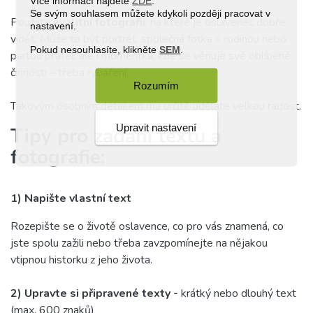
Více informací najdete
ZDE
.
Se svým souhlasem můžete kdykoli později pracovat v
Použijte
kvalitní fotografii
, na které je oslavenec dobře
nastavení.
vidět. Může to být portrét, společná fotka s rodinou nebo
Pokud nesouhlasíte, klikněte
SEM
.
partou přátel, ale i momentka, kde se věnuje své oblíbené
činnosti – třeba rybaření.
Rozumím
Takovým osobním detailem mu určitě uděláte velkou radost.
Upravit nastavení
Tipy pro zadání textu a
fotografie:
1) Napište vlastní text
Rozepište se o životě oslavence, co pro vás znamená, co
jste spolu zažili nebo třeba zavzpomínejte na nějakou
vtipnou historku z jeho života.
2)
Upravte si připravené texty -
krátký nebo dlouhý text
(max. 600 znaků)