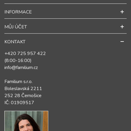
INFORMACE
MŮJ ÚČET
KONTAKT
+420 725 957 422
(8:00-16:00)
info@familium.cz
Familium s.r.o.
Boleslavská 2211
252 28 Černošice
IČ: 01909517