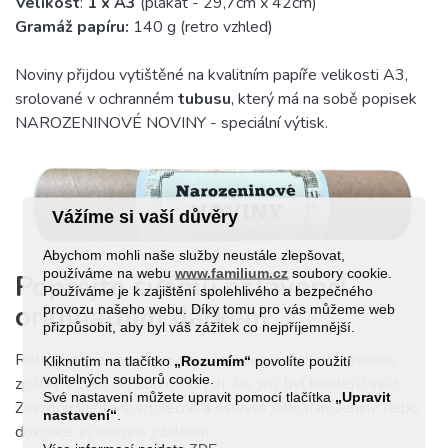
Velikost
:
1 x A3
(plakát - 29,7cm x 42cm)
Gramáž papíru:
140 g (retro vzhled)
Noviny přijdou vytištěné na kvalitním papíře velikosti A3,
srolované v ochranném
tubusu
, který má na sobě popisek
NAROZENINOVÉ NOVINY - speciální výtisk.
Vážíme si vaší důvěry
Abychom mohli naše služby neustále zlepšovat,
používáme na webu
www.familium.cz
soubory cookie.
Popřejte svému oslavenci
Používáme je k zajištění spolehlivého a bezpečného
originálním dárkem
provozu našeho webu. Díky tomu pro vás můžeme web
přizpůsobit, aby byl váš zážitek co nejpříjemnější.
Retro narozeninové noviny přenesou vašeho oslavence
Kliknutím na tlačítko
„Rozumím“
povolíte použití
volitelných souborů cookie.
zpátky v čase do dob minulých. Jak jiný byl tehdejší svět.
Své nastavení můžete upravit pomocí tlačítka
„Upravit
Zavzpomínejte si společně a oslavte jeho narozeniny, nebo
nastavení“
.
dokonce významné jubileum.