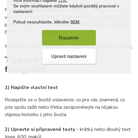
Více informací najdete
ZDE
.
Se svým souhlasem můžete kdykoli později pracovat v
Použijte
kvalitní fotografii
, na které je oslavenec dobře
nastavení.
vidět. Může to být portrét, společná fotka s rodinou nebo
Pokud nesouhlasíte, klikněte
SEM
.
partou přátel, ale i momentka, kde se věnuje své oblíbené
činnosti – třeba rybaření.
Rozumím
Takovým osobním detailem mu určitě uděláte velkou radost.
Upravit nastavení
Tipy pro zadání textu a
fotografie:
1) Napište vlastní text
Rozepište se o životě oslavence, co pro vás znamená, co
jste spolu zažili nebo třeba zavzpomínejte na nějakou
vtipnou historku z jeho života.
2)
Upravte si připravené texty -
krátký nebo dlouhý text
(max. 600 znaků)