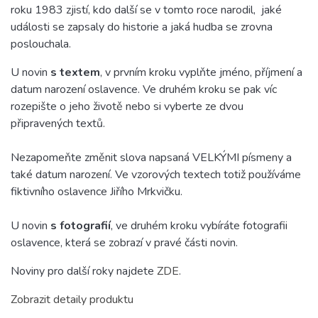
roku 1983 zjistí, kdo další se v tomto roce narodil, jaké
události se zapsaly do historie a jaká hudba se zrovna
poslouchala.
U novin
s textem
, v prvním kroku vyplňte jméno, příjmení a
datum narození oslavence. Ve druhém kroku se pak víc
rozepište o jeho životě nebo si vyberte ze dvou
připravených textů.
Nezapomeňte změnit slova napsaná VELKÝMI písmeny a
také datum narození. Ve vzorových textech totiž používáme
fiktivního oslavence Jiřího Mrkvičku.
U novin
s fotografií
, ve druhém kroku vybíráte fotografii
oslavence, která se zobrazí v pravé části novin.
Noviny pro další roky najdete
ZDE
.
Zobrazit detaily produktu