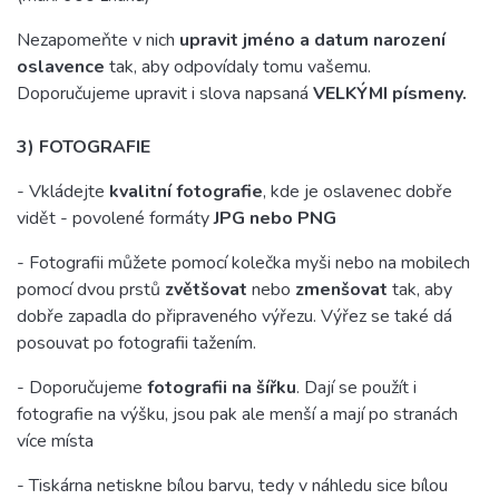
Nezapomeňte v nich
upravit jméno a datum narození
oslavence
tak, aby odpovídaly tomu vašemu.
Doporučujeme upravit i slova napsaná
VELKÝMI písmeny.
3) FOTOGRAFIE
- Vkládejte
kvalitní fotografie
, kde je oslavenec dobře
vidět - povolené formáty
JPG nebo PNG
- Fotografii můžete pomocí kolečka myši nebo na mobilech
pomocí dvou prstů
zvětšovat
nebo
zmenšovat
tak, aby
dobře zapadla do připraveného výřezu. Výřez se také dá
posouvat po fotografii tažením.
- Doporučujeme
fotografii na šířku
. Dají se použít i
fotografie na výšku, jsou pak ale menší a mají po stranách
více místa
- Tiskárna netiskne bílou barvu, tedy v náhledu sice bílou