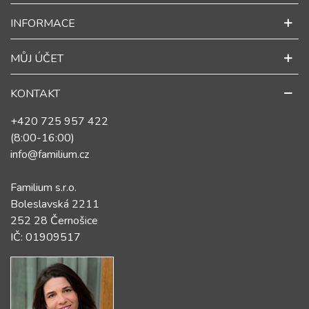
INFORMACE
MŮJ ÚČET
KONTAKT
+420 725 957 422
(8:00-16:00)
info@familium.cz
Familium s.r.o.
Boleslavská 2211
252 28 Černošice
IČ: 01909517