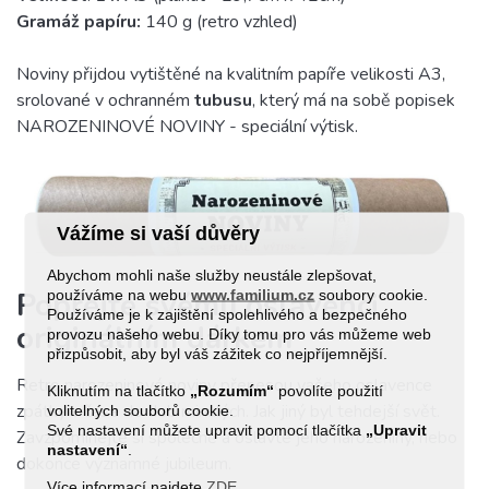
Gramáž papíru:
140 g (retro vzhled)
Noviny přijdou vytištěné na kvalitním papíře velikosti A3,
srolované v ochranném
tubusu
, který má na sobě popisek
NAROZENINOVÉ NOVINY - speciální výtisk.
Vážíme si vaší důvěry
Abychom mohli naše služby neustále zlepšovat,
používáme na webu
www.familium.cz
soubory cookie.
Popřejte svému oslavenci
Používáme je k zajištění spolehlivého a bezpečného
originálním dárkem
provozu našeho webu. Díky tomu pro vás můžeme web
přizpůsobit, aby byl váš zážitek co nejpříjemnější.
Retro narozeninové noviny přenesou vašeho oslavence
Kliknutím na tlačítko
„Rozumím“
povolíte použití
zpátky v čase do dob minulých. Jak jiný byl tehdejší svět.
volitelných souborů cookie.
Své nastavení můžete upravit pomocí tlačítka
„Upravit
Zavzpomínejte si společně a oslavte jeho narozeniny, nebo
nastavení“
.
dokonce významné jubileum.
Více informací najdete
ZDE
.