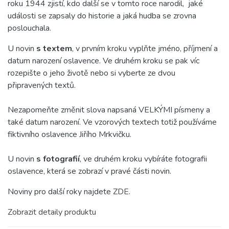
roku 1944 zjistí, kdo další se v tomto roce narodil, jaké
události se zapsaly do historie a jaká hudba se zrovna
poslouchala.
U novin
s textem
, v prvním kroku vyplňte jméno, příjmení a
datum narození oslavence. Ve druhém kroku se pak víc
rozepište o jeho životě nebo si vyberte ze dvou
připravených textů.
Nezapomeňte změnit slova napsaná VELKÝMI písmeny a
také datum narození. Ve vzorových textech totiž používáme
fiktivního oslavence Jiřího Mrkvičku.
U novin
s fotografií
, ve druhém kroku vybíráte fotografii
oslavence, která se zobrazí v pravé části novin.
Noviny pro další roky najdete
ZDE
.
Zobrazit detaily produktu