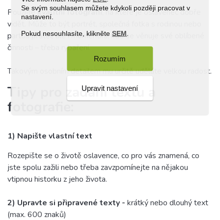
Se svým souhlasem můžete kdykoli později pracovat v
Použijte
kvalitní fotografii
, na které je oslavenec dobře
nastavení.
vidět. Může to být portrét, společná fotka s rodinou nebo
Pokud nesouhlasíte, klikněte
SEM
.
partou přátel, ale i momentka, kde se věnuje své oblíbené
činnosti – třeba rybaření.
Rozumím
Takovým osobním detailem mu určitě uděláte velkou radost.
Tipy pro zadání textu a
Upravit nastavení
fotografie:
1) Napište vlastní text
Rozepište se o životě oslavence, co pro vás znamená, co
jste spolu zažili nebo třeba zavzpomínejte na nějakou
vtipnou historku z jeho života.
2)
Upravte si připravené texty -
krátký nebo dlouhý text
(max. 600 znaků)