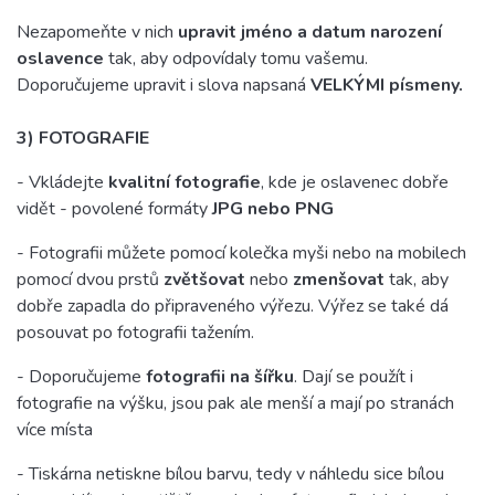
Nezapomeňte v nich
upravit jméno a datum narození
oslavence
tak, aby odpovídaly tomu vašemu.
Doporučujeme upravit i slova napsaná
VELKÝMI písmeny.
3) FOTOGRAFIE
- Vkládejte
kvalitní fotografie
, kde je oslavenec dobře
vidět - povolené formáty
JPG nebo PNG
- Fotografii můžete pomocí kolečka myši nebo na mobilech
pomocí dvou prstů
zvětšovat
nebo
zmenšovat
tak, aby
dobře zapadla do připraveného výřezu. Výřez se také dá
posouvat po fotografii tažením.
- Doporučujeme
fotografii na šířku
. Dají se použít i
fotografie na výšku, jsou pak ale menší a mají po stranách
více místa
- Tiskárna netiskne bílou barvu, tedy v náhledu sice bílou