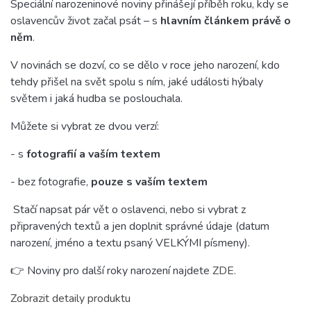
Speciální narozeninové noviny přinášejí příběh roku, kdy se
oslavencův život začal psát – s
hlavním článkem právě o
něm
.
V novinách se dozví, co se dělo v roce jeho narození, kdo
tehdy přišel na svět spolu s ním, jaké události hýbaly
světem i jaká hudba se poslouchala.
Můžete si vybrat ze dvou verzí:
- s
fotografií a vaším textem
- bez fotografie,
pouze s vaším textem
Stačí napsat pár vět o oslavenci, nebo si vybrat z
připravených textů a jen doplnit správné údaje (datum
narození, jméno a textu psaný VELKÝMI písmeny).
👉 Noviny pro další roky narození najdete
ZDE
.
Zobrazit detaily produktu