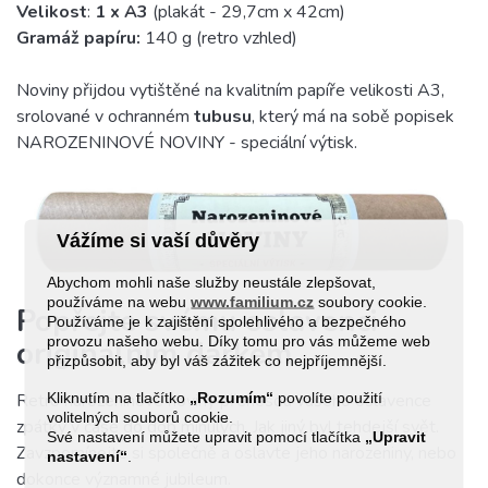
Velikost
:
1 x A3
(plakát - 29,7cm x 42cm)
Gramáž papíru:
140 g (retro vzhled)
Noviny přijdou vytištěné na kvalitním papíře velikosti A3,
srolované v ochranném
tubusu
, který má na sobě popisek
NAROZENINOVÉ NOVINY - speciální výtisk.
Vážíme si vaší důvěry
Abychom mohli naše služby neustále zlepšovat,
používáme na webu
www.familium.cz
soubory cookie.
Popřejte svému oslavenci
Používáme je k zajištění spolehlivého a bezpečného
provozu našeho webu. Díky tomu pro vás můžeme web
originálním dárkem
přizpůsobit, aby byl váš zážitek co nejpříjemnější.
Kliknutím na tlačítko
„Rozumím“
povolíte použití
Retro narozeninové noviny přenesou vašeho oslavence
volitelných souborů cookie.
zpátky v čase do dob minulých. Jak jiný byl tehdejší svět.
Své nastavení můžete upravit pomocí tlačítka
„Upravit
Zavzpomínejte si společně a oslavte jeho narozeniny, nebo
nastavení“
.
dokonce významné jubileum.