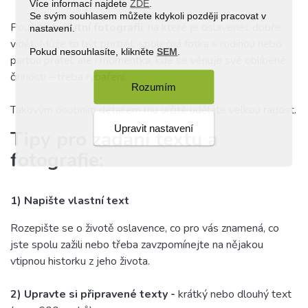
Více informací najdete
ZDE
.
Se svým souhlasem můžete kdykoli později pracovat v
Použijte
kvalitní fotografii
, na které je oslavenec dobře
nastavení.
vidět. Může to být portrét, společná fotka s rodinou nebo
Pokud nesouhlasíte, klikněte
SEM
.
partou přátel, ale i momentka, kde se věnuje své oblíbené
činnosti – třeba rybaření.
Rozumím
Takovým osobním detailem mu určitě uděláte velkou radost.
Upravit nastavení
Tipy pro zadání textu a
fotografie:
1) Napište vlastní text
Rozepište se o životě oslavence, co pro vás znamená, co
jste spolu zažili nebo třeba zavzpomínejte na nějakou
vtipnou historku z jeho života.
2)
Upravte si připravené texty -
krátký nebo dlouhý text