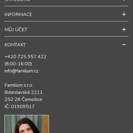
INFORMACE
MŮJ ÚČET
KONTAKT
+420 725 957 422
(8:00-16:00)
info@familium.cz
Familium s.r.o.
Boleslavská 2211
252 28 Černošice
IČ: 01909517