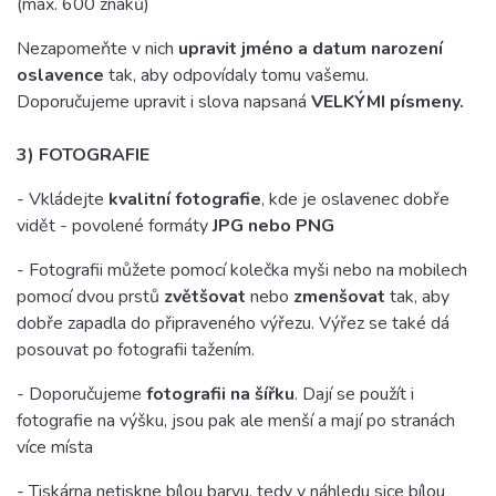
(max. 600 znaků)
Nezapomeňte v nich
upravit jméno a datum narození
oslavence
tak, aby odpovídaly tomu vašemu.
Doporučujeme upravit i slova napsaná
VELKÝMI písmeny.
3) FOTOGRAFIE
- Vkládejte
kvalitní fotografie
, kde je oslavenec dobře
vidět - povolené formáty
JPG nebo PNG
- Fotografii můžete pomocí kolečka myši nebo na mobilech
pomocí dvou prstů
zvětšovat
nebo
zmenšovat
tak, aby
dobře zapadla do připraveného výřezu. Výřez se také dá
posouvat po fotografii tažením.
- Doporučujeme
fotografii na šířku
. Dají se použít i
fotografie na výšku, jsou pak ale menší a mají po stranách
více místa
- Tiskárna netiskne bílou barvu, tedy v náhledu sice bílou