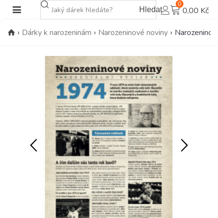
0
Hledat
0,00 Kč
›
Dárky k narozeninám
›
Narozeninové noviny
›
Narozeninové