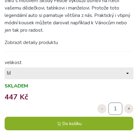
triko s motivem Škody Felicie vykouzlí úsměv na rtech
vašemu dědečkovi, tatínkovi i manželovi. Protože toto
legendární auto si pamatuje většina z nás. Praktický i vtipný
módní kousek můžete darovat například k Vánocům nebo
jen tak pro radost.
Zobrazit detaily produktu
velikost
SKLADEM
447 Kč
-
+
Do košíku