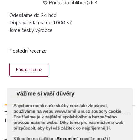
Přidat do oblíbených
4
Odesíláme do 24 hod
Doprava zdarma od 1000 Kč
Jsme český výrobce
Poslední recenze
Přidat recenzi
Vážíme si vaší důvěry
Detail
Recenze
Abychom mohli naše služby neustále zlepšovat,
používáme na webu
www.familium.cz
soubory cookie.
Tričko je ze 100% bavlny, 150g, bílé s barevným potiskem.
Používáme je k zajištění spolehlivého a bezpečného
Dostupné je ve velikostech S, M, L, XL a XXL.
provozu našeho webu. Díky tomu pro vás můžeme web
přizpůsobit, aby byl váš zážitek co nejpříjemnější.
Kliknutím na tlačítko
„Rozumím“
povolíte použití