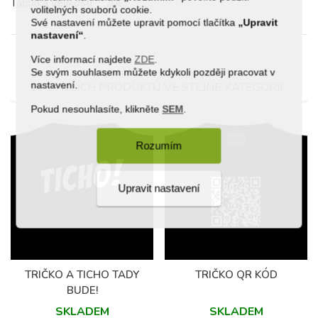
Tabulka velikostí
ZDE
volitelných souborů cookie.
Své nastavení můžete upravit pomocí tlačítka
„Upravit
nastavení“
.
Více informací najdete
ZDE
.
Se svým souhlasem můžete kdykoli později pracovat v
nastavení.
16 DALŠÍCH PRODUKTŮ VE STEJNÉ KATEGORII:
Pokud nesouhlasíte, klikněte
SEM
.
Rozumím
Upravit nastavení
TRIČKO A TICHO TADY
TRIČKO QR KÓD
BUDE!
SKLADEM
SKLADEM