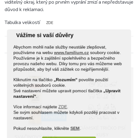
viditelný okraj, který po prvním vyprání zmizí a nepředstavuje
důvod k reklamaci.
Tabulka velikostí
ZDE
Vážíme si vaší důvěry
MOHLO BY SE VÁM TAKÉ LÍBIT
Abychom mohli naše služby neustále zlepšovat,
používáme na webu
www.familium.cz
soubory cookie.
Používáme je k zajištění spolehlivého a bezpečného
provozu našeho webu. Díky tomu pro vás můžeme web
přizpůsobit, aby byl váš zážitek co nejpříjemnější.
Kliknutím na tlačítko
„Rozumím“
povolíte použití
volitelných souborů cookie.
Své nastavení můžete upravit pomocí tlačítka
„Upravit
nastavení“
.
Více informací najdete
ZDE
.
Se svým souhlasem můžete kdykoli později pracovat v
Novinka
(2)
nastavení.
DÁMSKÉ TRIČKO PSÍ
Pokud nesouhlasíte, klikněte
SEM
.
KUSY
SVAČINOVÝ BOX S