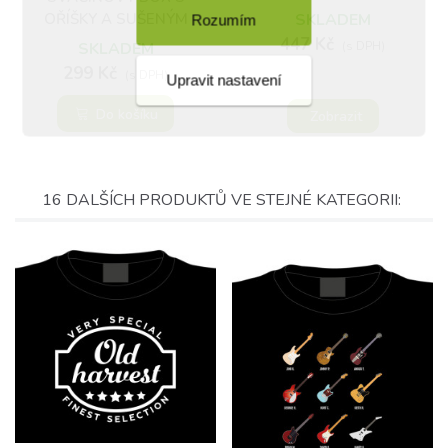
OŘÍŠKY A SUŠENÝM
SKLADEM
Rozumím
OVOCEM
447 Kč
SKLADEM
(s DPH)
299 Kč
(s DPH)
Upravit nastavení
Do košíku
Zobrazit
16 DALŠÍCH PRODUKTŮ VE STEJNÉ KATEGORII: