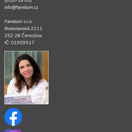
(8:00-16:00)
info@familium.cz
Familium s.r.o.
Boleslavská 2211
252 28 Černošice
IČ: 01909517