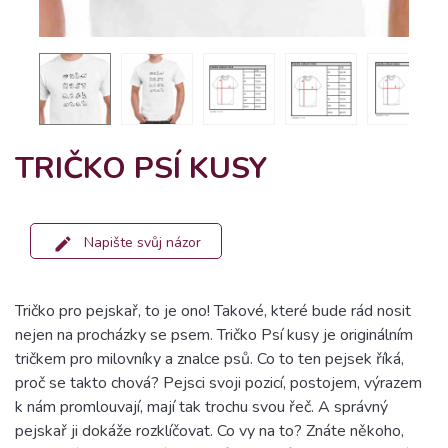
TRIČKO PSÍ KUSY
Napište svůj názor
Tričko pro pejskař, to je ono! Takové, které bude rád nosit
nejen na procházky se psem. Tričko Psí kusy je originálním
tričkem pro milovníky a znalce psů. Co to ten pejsek říká,
proč se takto chová? Pejsci svoji pozicí, postojem, výrazem
k nám promlouvají, mají tak trochu svou řeč. A správný
pejskař ji dokáže rozklíčovat. Co vy na to? Znáte někoho,