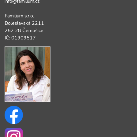
info@familium.cz
Familium s.r.o.
Boleslavská 2211
252 28 Černošice
IČ: 01909517