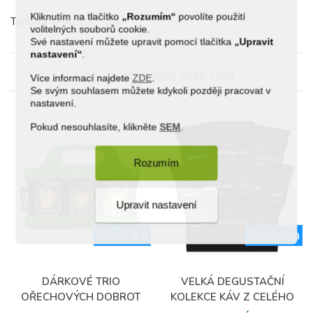
Kliknutím na tlačítko
„Rozumím“
povolíte použití
Tabulka velikostí
ZDE
volitelných souborů cookie.
Své nastavení můžete upravit pomocí tlačítka
„Upravit
nastavení“
.
MOHLO BY SE VÁM TAKÉ LÍBIT
Více informací najdete
ZDE
.
Se svým souhlasem můžete kdykoli později pracovat v
nastavení.
Pokud nesouhlasíte, klikněte
SEM
.
Rozumím
Upravit nastavení
Novinka
Novinka
(1)
DÁRKOVÉ TRIO
VELKÁ DEGUSTAČNÍ
OŘECHOVÝCH DOBROT
KOLEKCE KÁV Z CELÉHO
SVĚTA