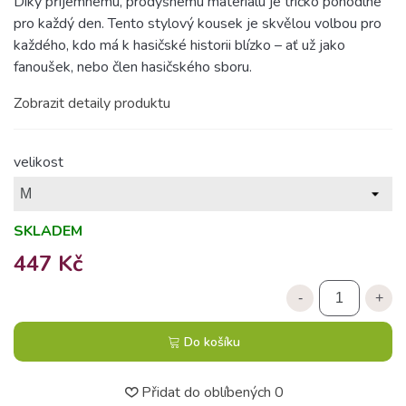
Díky příjemnému, prodyšnému materiálu je tričko pohodlné
pro každý den. Tento stylový kousek je skvělou volbou pro
každého, kdo má k hasičské historii blízko – ať už jako
fanoušek, nebo člen hasičského sboru.
Zobrazit detaily produktu
velikost
SKLADEM
447 Kč
-
+
Do košíku
Přidat do oblíbených
0