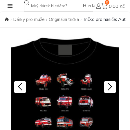
0
Hledat
0,00 Kč
›
Dárky pro muže
›
Originální trička
›
Tričko pro hasiče: Auta,