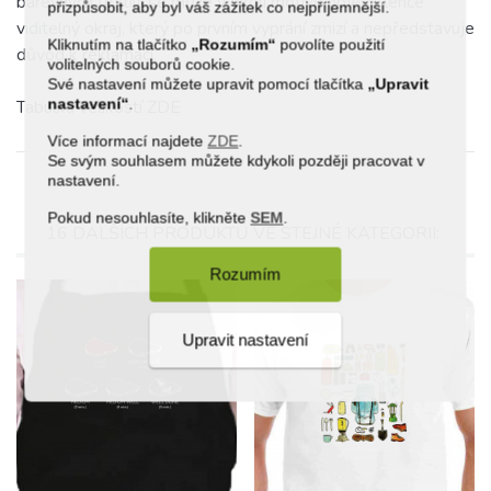
barevných textilií se může v okolí motivu objevit lehce
přizpůsobit, aby byl váš zážitek co nejpříjemnější.
viditelný okraj, který po prvním vyprání zmizí a nepředstavuje
Kliknutím na tlačítko
„Rozumím“
povolíte použití
důvod k reklamaci.
volitelných souborů cookie.
Své nastavení můžete upravit pomocí tlačítka
„Upravit
nastavení“
.
Tabulka velikostí
ZDE
Více informací najdete
ZDE
.
Se svým souhlasem můžete kdykoli později pracovat v
nastavení.
Pokud nesouhlasíte, klikněte
SEM
.
16 DALŠÍCH PRODUKTŮ VE STEJNÉ KATEGORII:
Rozumím
Upravit nastavení