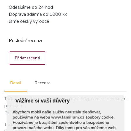
Odesíláme do 24 hod
Doprava zdarma od 1000 Kč
Jsme český výrobce
Poslední recenze
Přidat recenzi
Detail
Recenze
Tričko je vyrobeno ze 100% bavlny, 150g, černé s barevným
Vážíme si vaší důvěry
potiskem.
Abychom mohli naše služby neustále zlepšovat,
Dostupné je ve velikostech M, L, XL a XXL.
používáme na webu
www.familium.cz
soubory cookie.
Používáme je k zajištění spolehlivého a bezpečného
Trička jsou potištěna digitální technologií. U tmavých a
provozu našeho webu. Díky tomu pro vás můžeme web