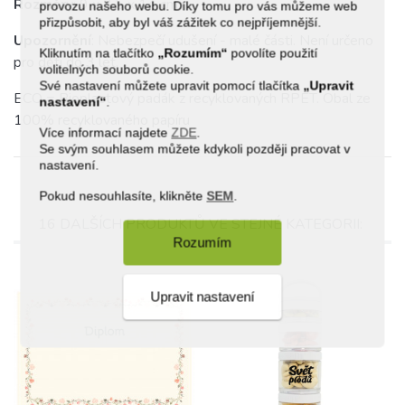
Rozměry
: 9 x 3,5 x 14 cm
provozu našeho webu. Díky tomu pro vás můžeme web
přizpůsobit, aby byl váš zážitek co nejpříjemnější.
Upozornění
: Nebezpečí udušení - malé části. Není určeno
Kliknutím na tlačítko
„Rozumím“
povolíte použití
pro děti do 3 let.
volitelných souborů cookie.
Své nastavení můžete upravit pomocí tlačítka
„Upravit
ECO = Bioplastový padák z recyklovaných RPET. Obal ze
nastavení“
.
100% recyklovaného papíru
Více informací najdete
ZDE
.
Se svým souhlasem můžete kdykoli později pracovat v
nastavení.
Pokud nesouhlasíte, klikněte
SEM
.
16 DALŠÍCH PRODUKTŮ VE STEJNÉ KATEGORII:
Rozumím
Upravit nastavení