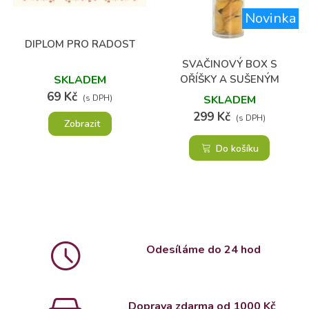
Novinka
DIPLOM PRO RADOST
SVAČINOVÝ BOX S
OŘÍŠKY A SUŠENÝM
SKLADEM
OVOCEM
69 Kč
SKLADEM
(s DPH)
299 Kč
(s DPH)
Zobrazit
Do košíku
Odesíláme do 24 hod
Doprava zdarma od 1000 Kč