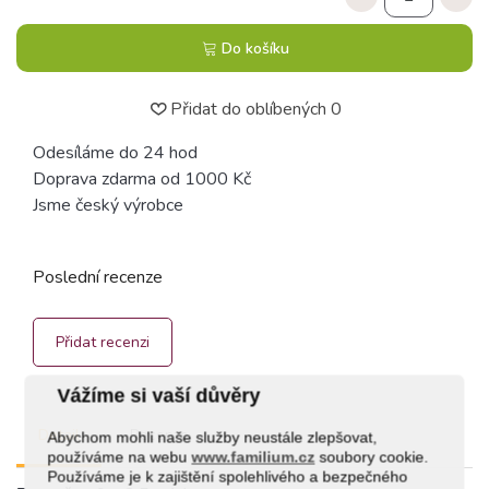
Do košíku
Přidat do oblíbených
0
Odesíláme do 24 hod
Doprava zdarma od 1000 Kč
Jsme český výrobce
Poslední recenze
Přidat recenzi
Vážíme si vaší důvěry
Detail
Recenze
Abychom mohli naše služby neustále zlepšovat,
používáme na webu
www.familium.cz
soubory cookie.
Používáme je k zajištění spolehlivého a bezpečného