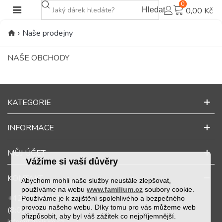
0
Hledat
0,00 Kč
›
Naše prodejny
NAŠE OBCHODY
KATEGORIE
INFORMACE
MŮJ ÚČET
Vážíme si vaší důvěry
KONTAKT
Abychom mohli naše služby neustále zlepšovat,
používáme na webu
www.familium.cz
soubory cookie.
+420 725 957 422
Používáme je k zajištění spolehlivého a bezpečného
provozu našeho webu. Díky tomu pro vás můžeme web
(8:00-16:00)
přizpůsobit, aby byl váš zážitek co nejpříjemnější.