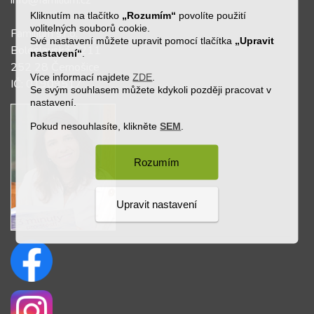
info@familium.cz
Kliknutím na tlačítko
„Rozumím“
povolíte použití
volitelných souborů cookie.
Familium s.r.o.
Své nastavení můžete upravit pomocí tlačítka
„Upravit
Boleslavská 2211
nastavení“
.
252 28 Černošice
Více informací najdete
ZDE
.
IČ: 01909517
Se svým souhlasem můžete kdykoli později pracovat v
nastavení.
Pokud nesouhlasíte, klikněte
SEM
.
Rozumím
Upravit nastavení