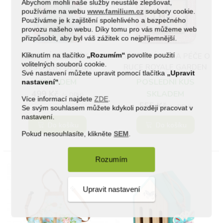
Abychom mohli naše služby neustále zlepšovat,
používáme na webu
www.familium.cz
soubory cookie.
Používáme je k zajištění spolehlivého a bezpečného
provozu našeho webu. Díky tomu pro vás můžeme web
přizpůsobit, aby byl váš zážitek co nejpříjemnější.
Kliknutím na tlačítko
„Rozumím“
povolíte použití
KLEKACÍ PODLOŽKA
DÁRKOVÁ SADA PÉČE O
volitelných souborů cookie.
ESSCHERT DESIGN
RUCE ROYALE GARDEN
Své nastavení můžete upravit pomocí tlačítka
„Upravit
SKLADEM
POSLEDNÍ KUS
nastavení“
.
499 Kč
SKLADEM
(s DPH)
Více informací najdete
ZDE
.
555 Kč
(s DPH)
Se svým souhlasem můžete kdykoli později pracovat v
nastavení.
Do košíku
Do košíku
Pokud nesouhlasíte, klikněte
SEM
.
Rozumím
Upravit nastavení