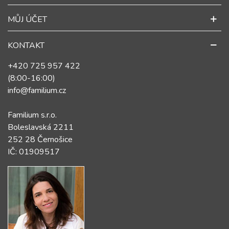
MŮJ ÚČET
KONTAKT
+420 725 957 422
(8:00-16:00)
info@familium.cz
Familium s.r.o.
Boleslavská 2211
252 28 Černošice
IČ: 01909517