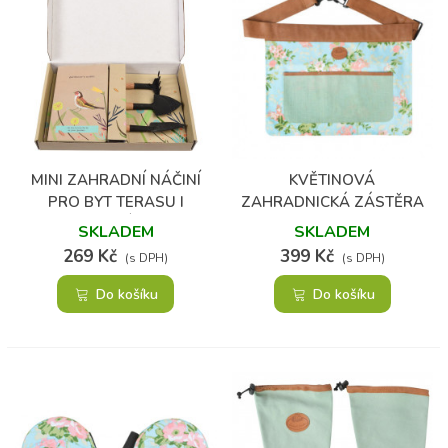
MINI ZAHRADNÍ NÁČINÍ
KVĚTINOVÁ
PRO BYT TERASU I
ZAHRADNICKÁ ZÁSTĚRA
BALKÓN
SKLADEM
SKLADEM
269 Kč
399 Kč
(s DPH)
(s DPH)
Do košíku
Do košíku