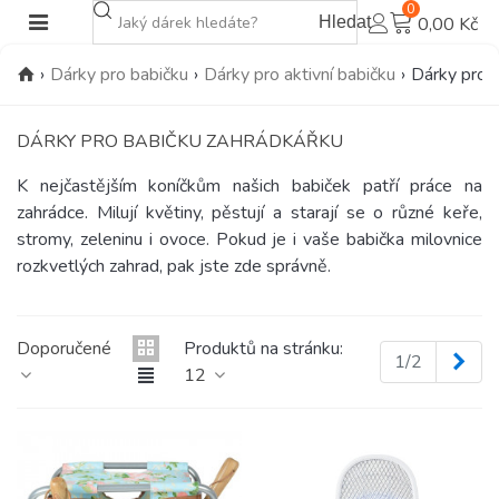
0
Hledat
0,00 Kč
›
Dárky pro babičku
›
Dárky pro aktivní babičku
›
Dárky pro 
DÁRKY PRO BABIČKU ZAHRÁDKÁŘKU
K nejčastějším koníčkům našich babiček patří práce na
zahrádce. Milují květiny, pěstují a starají se o různé keře,
stromy, zeleninu i ovoce. Pokud je i vaše babička milovnice
rozkvetlých zahrad, pak jste zde správně.
Doporučené
Produktů na stránku:
Dalš
1/2
12