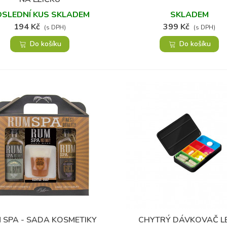
OSLEDNÍ KUS SKLADEM
SKLADEM
194 Kč
399 Kč
(s DPH)
(s DPH)
Do košíku
Do košíku
 SPA - SADA KOSMETIKY
CHYTRÝ DÁVKOVAČ L
Přidat do oblíbených
Přidat do oblíbených