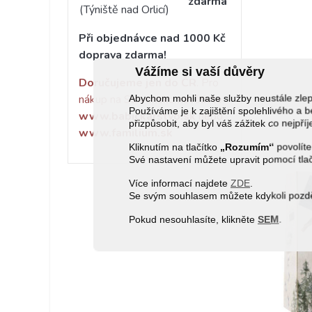
zdarma
(Týniště nad Orlicí)
Při objednávce nad 1000 Kč
doprava zdarma!
Vážíme si vaší důvěry
Doručujeme jen do ČR
. Pro
nákup na Slovensko navštivte
Abychom mohli naše služby neustále zl
Používáme je k zajištění spolehlivého 
www.babickarstvo.sk
nebo
přizpůsobit, aby byl váš zážitek co nejpří
www.familium.sk
Kliknutím na tlačítko
„Rozumím“
povolíte
Své nastavení můžete upravit pomocí tla
Více informací najdete
ZDE
.
Se svým souhlasem můžete kdykoli pozděj
Pokud nesouhlasíte, klikněte
SEM
.