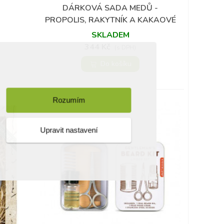
DÁRKOVÁ SADA MEDŮ -
Přidat do oblíbených
PROPOLIS, RAKYTNÍK A KAKAOVÉ
BOBY
SKLADEM
344 Kč
(s DPH)
Do košíku
Rozumím
Upravit nastavení