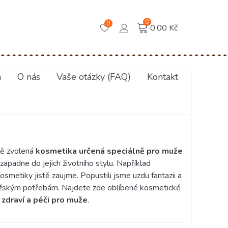
0
0
0,00 Kč
a
O nás
Vaše otázky (FAQ)
Kontakt
ně zvolená
kosmetika určená speciálně pro muže
zapadne do jejich životního stylu. Například
osmetiky jistě zaujme. Popustili jsme uzdu fantazii a
ě mužským potřebám. Najdete zde oblíbené kosmetické
 zdraví a péči pro muže
.