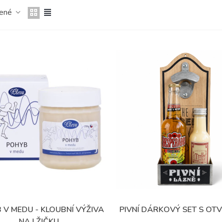
čené
 V MEDU - KLOUBNÍ VÝŽIVA
PIVNÍ DÁRKOVÝ SET S OT
Přidat do oblíbených
Přidat do oblíbených
NA LŽIČKU