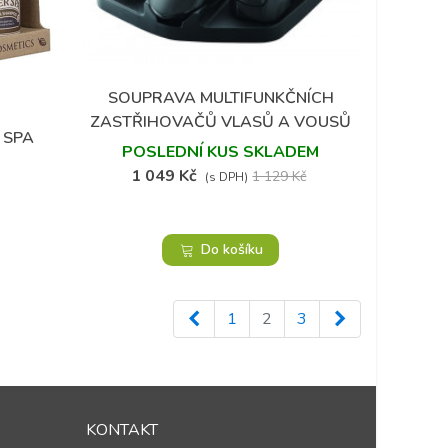
SOUPRAVA MULTIFUNKČNÍCH
Přidat do oblíbených
ZASTŘIHOVAČŮ VLASŮ A VOUSŮ
 SPA
REMINGTON
POSLEDNÍ KUS SKLADEM
1 049 Kč
1 129 Kč
(s DPH)
Do košíku
Předchozí
Další
1
2
3
KONTAKT