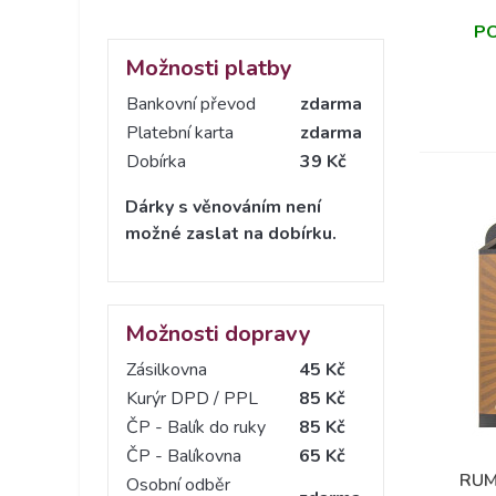
P
Možnosti platby
Bankovní převod
zdarma
Platební karta
zdarma
Dobírka
39 Kč
Dárky s věnováním není
možné zaslat na dobírku.
Možnosti dopravy
Zásilkovna
45 Kč
Kurýr DPD / PPL
85 Kč
ČP - Balík do ruky
85 Kč
ČP - Balíkovna
65 Kč
RUM
Osobní odběr