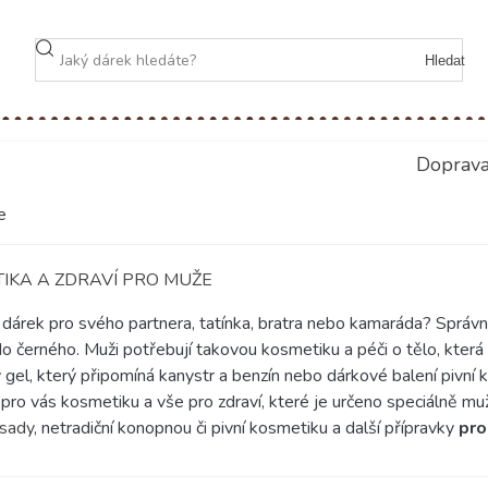
Hledat
Doprav
e
IKA A ZDRAVÍ PRO MUŽE
 dárek pro svého partnera, tatínka, bratra nebo kamaráda? Správ
do černého. Muži potřebují takovou kosmetiku a péči o tělo, která 
 gel, který připomíná kanystr a benzín nebo dárkové balení pivní k
li pro vás kosmetiku a vše pro zdraví, které je určeno speciáln
 sady
, netradiční konopnou či pivní kosmetiku a další přípravky
pro