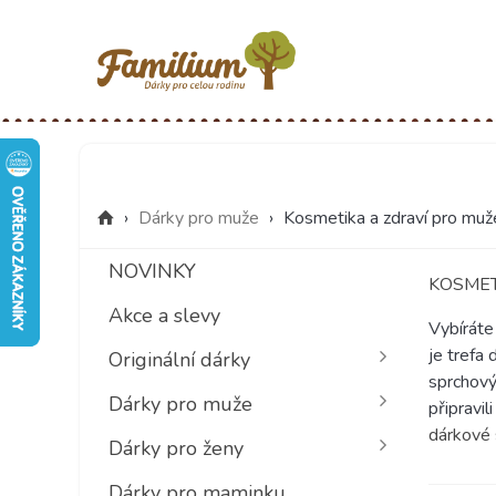
›
Dárky pro muže
›
Kosmetika a zdraví pro muž
NOVINKY
KOSMET
Akce a slevy
Vybíráte
je trefa 
Originální dárky
sprchový
Dárky pro muže
připravi
dárkové
Dárky pro ženy
Dárky pro maminku