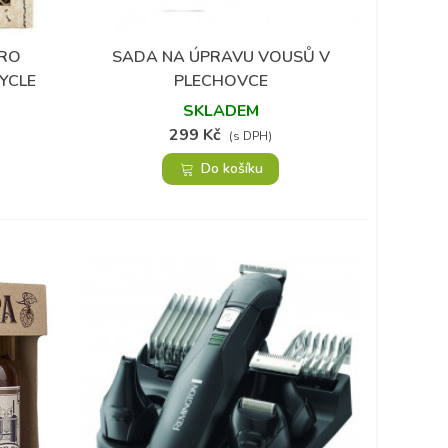
PRO
SADA NA ÚPRAVU VOUSŮ V
Přidat do oblíbených
YCLE
PLECHOVCE
SKLADEM
299 Kč
(s DPH)
Do košíku