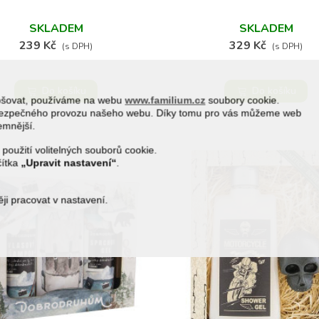
SKLADEM
SKLADEM
239 Kč
329 Kč
(s DPH)
(s DPH)
Do košíku
Do košíku
epšovat, používáme na webu
www.familium.cz
soubory cookie.
a bezpečného provozu našeho webu. Díky tomu pro vás můžeme web
jemnější.
 použití volitelných souborů cookie.
čítka
„Upravit nastavení“
.
i pracovat v nastavení.