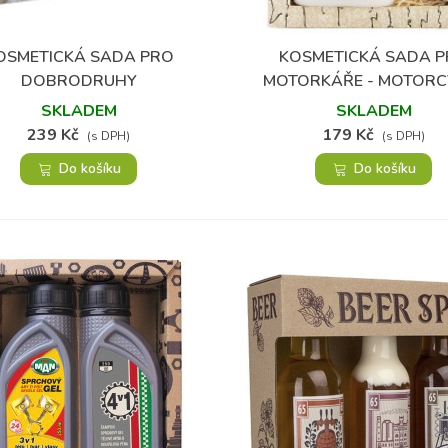
OSMETICKÁ SADA PRO
KOSMETICKÁ SADA 
Přidat do oblíbených
Přidat do oblíbených
DOBRODRUHY
MOTORKÁŘE - MOTORC
VINTAGE
SKLADEM
SKLADEM
239 Kč
179 Kč
(s DPH)
(s DPH)
Do košíku
Do košíku