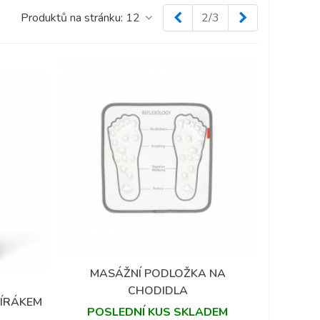
Předchozí
Další
Produktů na stránku:
12
2/3
MASÁŽNÍ PODLOŽKA NA
Přidat do oblíbených
CHODIDLA
VÍRÁKEM
POSLEDNÍ KUS SKLADEM