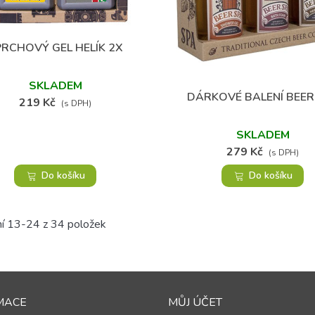
PRCHOVÝ GEL HELÍK 2X
Přidat do oblíbených
SKLADEM
DÁRKOVÉ BALENÍ BEER
Přidat do oblíbených
219 Kč
(s DPH)
SKLADEM
279 Kč
(s DPH)
Do košíku
Do košíku
í 13-24 z 34 položek
MACE
MŮJ ÚČET