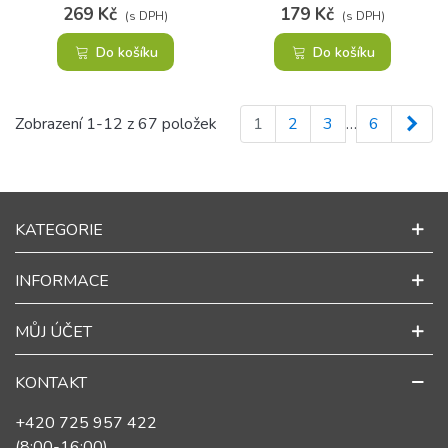
269 Kč
179 Kč
(s DPH)
(s DPH)
Do košíku
Do košíku
Dalš
Zobrazení 1-12 z 67 položek
1
2
3
…
6
KATEGORIE
INFORMACE
MŮJ ÚČET
KONTAKT
+420 725 957 422
(8:00-16:00)