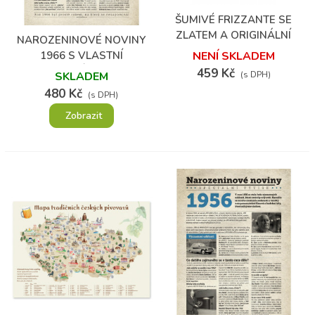
ŠUMIVÉ FRIZZANTE SE
ZLATEM A ORIGINÁLNÍ
NAROZENINOVÉ NOVINY
ETIKETOU
1966 S VLASTNÍ
NENÍ SKLADEM
FOTOGRAFIÍ A TEXTEM
459 Kč
SKLADEM
(s DPH)
480 Kč
(s DPH)
Zobrazit