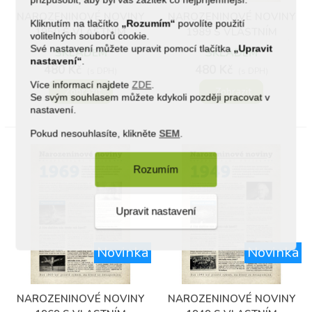
NAROZENINOVÉ NOVINY
NAROZENINOVÉ NOVINY
Kliknutím na tlačítko
„Rozumím“
povolíte použití
1950 S VLASTNÍM
1989 S VLASTNÍM
volitelných souborů cookie.
TEXTEM A FOTOGRAFIÍ
TEXTEM A FOTOGRAFIÍ
Své nastavení můžete upravit pomocí tlačítka
„Upravit
SKLADEM
SKLADEM
nastavení“
.
480 Kč
480 Kč
(s DPH)
(s DPH)
Více informací najdete
ZDE
.
Zobrazit
Zobrazit
Se svým souhlasem můžete kdykoli později pracovat v
nastavení.
Pokud nesouhlasíte, klikněte
SEM
.
Rozumím
Upravit nastavení
Novinka
Novinka
NAROZENINOVÉ NOVINY
NAROZENINOVÉ NOVINY