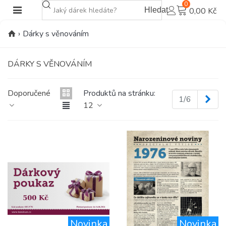
0
Hledat
0,00 Kč
›
Dárky s věnováním
DÁRKY S VĚNOVÁNÍM
Doporučené
Produktů na stránku:
Dalš
1/6
12
Novinka
Novinka