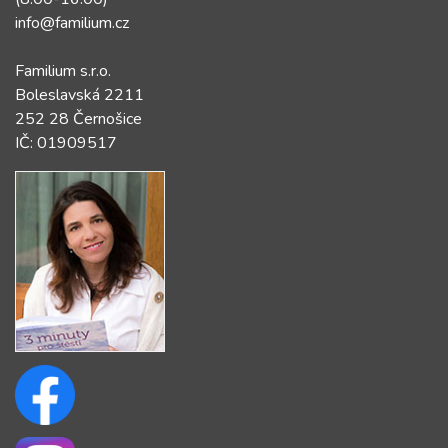
info@familium.cz
Familium s.r.o.
Boleslavská 2211
252 28 Černošice
IČ: 01909517