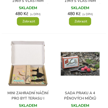
1969 S VLASTNÍM
1949 S VLASTNÍM
TEXTEM A FOTOGRAFIÍ
TEXTEM A FOTOGRAFIÍ
SKLADEM
SKLADEM
480 Kč
480 Kč
(s DPH)
(s DPH)
Zobrazit
Zobrazit
MINI ZAHRADNÍ NÁČINÍ
SADA PRAKU A 4
PRO BYT TERASU I
PĚNOVÝCH MÍČKŮ
BALKÓN
SKLADEM
SKLADEM