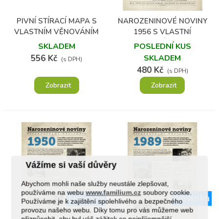
PIVNÍ STÍRACÍ MAPA S
NAROZENINOVÉ NOVINY
VLASTNÍM VĚNOVÁNÍM
1956 S VLASTNÍ
FOTOGRAFIÍ A TEXTEM
SKLADEM
POSLEDNÍ KUS
556 Kč
SKLADEM
(s DPH)
480 Kč
(s DPH)
Zobrazit
Zobrazit
Vážíme si vaší důvěry
Abychom mohli naše služby neustále zlepšovat,
používáme na webu
www.familium.cz
soubory cookie.
Novinka
Novinka
Používáme je k zajištění spolehlivého a bezpečného
provozu našeho webu. Díky tomu pro vás můžeme web
přizpůsobit, aby byl váš zážitek co nejpříjemnější.