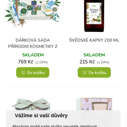
DÁRKOVÁ SADA
ŠVÉDSKÉ KAPKY 200 ML
PŘÍRODNÍ KOSMETIKY Z
KONOPÍ - ZDRAVÁ KŮŽE
SKLADEM
SKLADEM
769 Kč
215 Kč
(s DPH)
(s DPH)
Do košíku
Do košíku
Vážíme si vaší důvěry
Abychom mohli naše služby neustále zlepšovat,