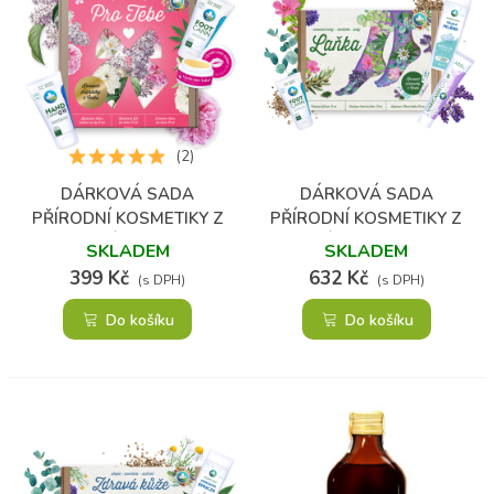
(2)
DÁRKOVÁ SADA
DÁRKOVÁ SADA
PŘÍRODNÍ KOSMETIKY Z
PŘÍRODNÍ KOSMETIKY Z
KONOPÍ PRO ŽENU
KONOPÍ LAŇKA - PÉČE O
SKLADEM
SKLADEM
NOHY, CHODIDLA A PATY
399 Kč
632 Kč
(s DPH)
(s DPH)
Do košíku
Do košíku