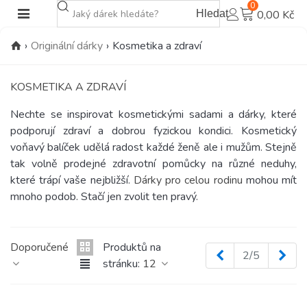
0
Hledat
0,00 Kč
›
Originální dárky
›
Kosmetika a zdraví
KOSMETIKA A ZDRAVÍ
Nechte se inspirovat kosmetickými sadami a dárky, které
podporují zdraví a dobrou fyzickou kondici. Kosmetický
voňavý balíček udělá radost každé ženě ale i mužům. Stejně
tak volně prodejné zdravotní pomůcky na různé neduhy,
které trápí vaše nejbližší.
Dárky pro celou rodinu
mohou mít
mnoho podob. Stačí jen zvolit ten pravý.
Doporučené
Produktů na
Předchozí
Dalš
2/5
stránku:
12