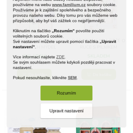
používáme na webu
www.familium.cz
soubory cookie.
Používáme je k zajištění spolehlivého a bezpečného
provozu našeho webu. Díky tomu pro vás můžeme web
přizpůsobit, aby byl váš zážitek co nejpříjemnější.
(1)
Kliknutím na tlačítko
„Rozumím“
povolíte použití
volitelných souborů cookie.
DÁRKOVÁ SADA
DÁRKOVÁ SADA PÉČE O
Své nastavení můžete upravit pomocí tlačítka
„Upravit
PŘÍRODNÍCH MÝDEL
RUCE S PILNÍKEM
nastavení“
.
LEVANDULE A ŠÍPEK
SKLADEM
SKLADEM
Více informací najdete
ZDE
.
Se svým souhlasem můžete kdykoli později pracovat v
337 Kč
299 Kč
(s DPH)
(s DPH)
nastavení.
Do košíku
Do košíku
Pokud nesouhlasíte, klikněte
SEM
.
Rozumím
Upravit nastavení