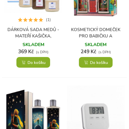
(1)
DÁRKOVÁ SADA MEDŮ -
KOSMETICKÝ DOMEČEK
MATEŘÍ KAŠIČKA,
PRO BABIČKU A
GUARANA A POHYB V
DĚDEČKA
SKLADEM
SKLADEM
MEDU
369 Kč
249 Kč
(s DPH)
(s DPH)
Do košíku
Do košíku