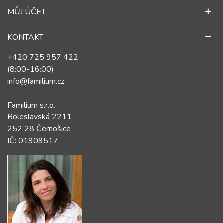
MŮJ ÚČET
KONTAKT
+420 725 957 422
(8:00-16:00)
info@familium.cz
Familium s.r.o.
Boleslavská 2211
252 28 Černošice
IČ: 01909517