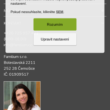
nastavení.
MŮJ ÚČET
Pokud nesouhlasíte, klikněte
SEM
.
KONTAKT
Rozumím
+420 725 957 422
(8:00-16:00)
Upravit nastavení
info@familium.cz
Familium s.r.o.
Boleslavská 2211
252 28 Černošice
IČ: 01909517