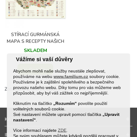
(4)
STÍRACÍ GURMÁNSKÁ
MAPA S RECEPTY NAŠICH
BABIČEK
SKLADEM
347 Kč
(s DPH)
Vážíme si vaší důvěry
Do košíku
Abychom mohli naše služby neustále zlepšovat,
používáme na webu
www.familium.cz
soubory cookie.
Používáme je k zajištění spolehlivého a bezpečného
provozu našeho webu. Díky tomu pro vás můžeme web
Zobrazení 1-1 z 1 položek
přizpůsobit, aby byl váš zážitek co nejpříjemnější.
Kliknutím na tlačítko
„Rozumím“
povolíte použití
volitelných souborů cookie.
Své nastavení můžete upravit pomocí tlačítka
„Upravit
KATEGORIE
nastavení“
.
Více informací najdete
ZDE
.
INFORMACE
Se svým souhlasem můžete kdykoli později pracovat v