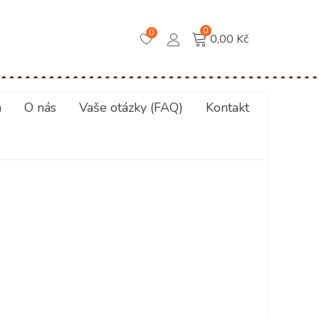
0
0
0,00 Kč
a
O nás
Vaše otázky (FAQ)
Kontakt