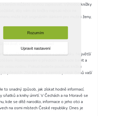
 do kterých můžete rovnou zapisovat. Výhodou knížky
 požádat, aby vám do knížky napsali něco na
kmenu může být originálním dárkem pro muže i ženy,
Rozumím
ískávat více a více informací.
Upravit nastavení
čitě povídání si s příbuznými a pamětníky. Největší
 potěšeni. Rozmlouvání o předcích vás bude bavit a
o celou rodinu
. Pokud budete používat knížku
ch předcích. Získáte tak autentický otisk členů vaší
 Je to snadný způsob, jak získat hodně informací,
ihy sňatků a knihy úmrtí. V Čechách
a na Moravě se
mu, kde se dítě narodilo, informace o jeho otci a
chivech na osmi místech České republiky. Dnes je