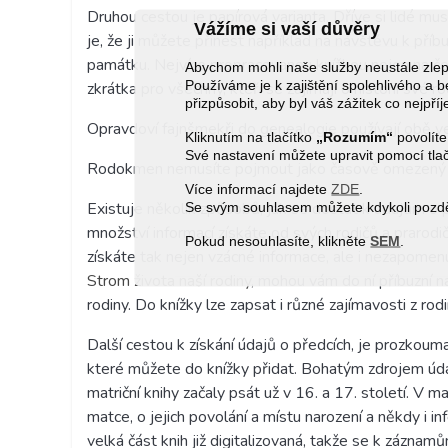
Druhou cestou je papírová varianta. Dříve si lidé m
Vážíme si vaší důvěry
je, že ji můžete přinést například na návštěvu k př
památku. Nejvíce propracovanou knížkou nejen na č
Abychom mohli naše služby neustále zl
Používáme je k zajištění spolehlivého 
zkrátka pro všechny, kteří se zajímají o historii své ro
přizpůsobit, aby byl váš zážitek co nejpří
Opravdoví fajnšmekři do genealogie používají obě ve
Kliknutím na tlačítko
„Rozumím“
povolíte
Své nastavení můžete upravit pomocí tla
Rodokmen nemusíte pojmout jako časově omezený proj
Více informací najdete
ZDE
.
Existuje několik způsobů, jak se dostat k údajům o p
Se svým souhlasem můžete kdykoli pozděj
množství informací získáte od svých rodičů a prarodi
Pokud nesouhlasíte, klikněte
SEM
.
získáte tak nejen vzácné informace, ale i nezapome
Strom života naší rodiny
, mohou vám do ní příbuzní n
rodiny. Do knížky lze zapsat i různé zajímavosti z rodi
Další cestou k získání údajů o předcích, je prozkouma
které můžete do knížky přidat. Bohatým zdrojem úd
matriční knihy začaly psát už v 16. a 17. století. V m
matce, o jejich povolání a místu narození a někdy i i
velká část knih již digitalizovaná, takže se k zázna