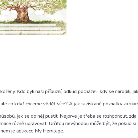
eny. Kdo byli naši příbuzní, odkud pocházeli, kdy se narodili, ja
í, ale co když chceme vědět více? A jak si získané poznatky zazn
obů, jak se do něj pustit. Nejprve je třeba se rozhodnout, zda zv
rmace různě upravovat. Určitou nevýhodou může být, že pokud si 
enem je aplikace My Herritage.