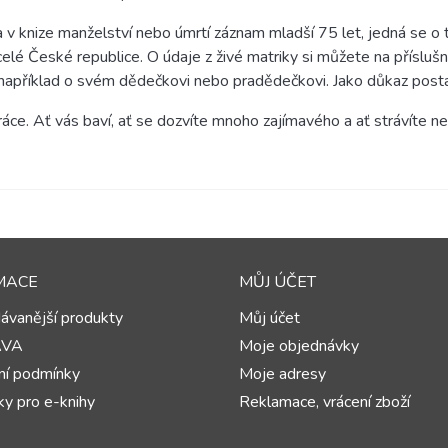
 v knize manželství nebo úmrtí záznam mladší 75 let, jedná se o t
o celé České republice. O údaje z živé matriky si můžete na přísl
e například o svém dědečkovi nebo pradědečkovi. Jako důkaz postač
áce. Ať vás baví, ať se dozvíte mnoho zajímavého a ať strávíte ne
MACE
MŮJ ÚČET
ávanější produkty
Můj účet
AVA
Moje objednávky
í podmínky
Moje adresy
y pro e-knihy
Reklamace, vrácení zboží