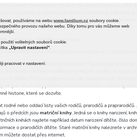
useli rodokmen doma pracně vytvářet, ale dnes už existují knížky,
íbuzným a společně si rodokmen prohlížet a doplňovat, případně je
eském trhu je
Strom života naší rodiny
. Kniha pro vyplňování rodo
epšovat, používáme na webu
www.familium.cz
soubory cookie.
a bezpečného provozu našeho webu. Díky tomu pro vás můžeme web
diny.
jemnější.
rze rodokmenu – digitální i papírovou.
 použití volitelných souborů cookie.
čítka
„Upravit nastavení“
.
ekt. Může to být cesta, kdy budete postupně z různých zdrojů z
ředcích a díky nim sestavovat rodokmen. Tou nejlepší cestou je ur
i pracovat v nastavení.
čů. Ale zkuste navštívit i vzdálenější příbuzné. Uvidíte, že budou
nutelné zážitky. Tvorba rodokmenu se tak stane krásným
dárkem pr
apsat pár slov, krátký pozdrav, něco o sobě nebo o vašich společný
nné historie, které se dozvíte.
t rodné nebo oddací listy vašich rodičů, prarodičů a praprarodičů.
ajů o předcích jsou
matriční knihy
. Jedná se o knihy narození, kn
atričních knihách najdete například datum narození dítěte, číslo do
nformace o prarodičích dítěte. Staré matriční knihy naleznete v ar
mům můžete dostat přes internet.