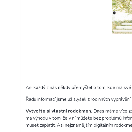
Asi každý z nás někdy přemýšlel o tom, kde má své koř
Řadu informací jsme už slyšeli z rodinných vyprávěn
Vytvořte si vlastní rodokmen.
Dnes máme více způs
má výhodu v tom, že v ní můžete bez problémů info
muset zaplatit. Asi nejznámějším digitálním rodokm