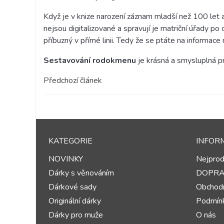
Když je v knize narození záznam mladší než 100 let a
nejsou
digitalizované a spravují je matriční úřady p
příbuzný v přímé linii. Tedy že se ptáte na informac
Sestavování rodokmenu
je krásná a smysluplná pr
Předchozí článek
KATEGORIE
INFOR
NOVINKY
Nejprod
Dárky s věnováním
DOPR
Dárkové sady
Obchodn
Originální dárky
Podmínk
Dárky pro muže
O nás