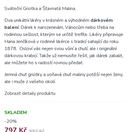
Sváteční Griotka
a
Šťavnatá Malina
.
Dva unikátní likéry v krásném a výhodném
dárkovém
balení
. Dárek k narozeninám, Vánocům nebo třeba na
rodinnou sešlost, kterým se určitě trefíte. Likéry připravuje
Hana Jenčíková v rodinné likérce s tradicí sahající do roku
1878. Osloví vás nejen svou vůní a chutí, ale i originální
dárkovou krabicí. Takže už nemusíte řešit, jak dárek zabalit,
ale můžete ho s radostí rovnou předat.
Jemná chuť griotky a voňavá chuť maliny potěší nejen ženy,
ale i muže z vašeho okolí.
Zobrazit detaily produktu
SKLADEM
-20%
797 Kč
997 Kč