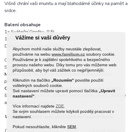
Višně chrání vaši imunitu a mají blahodárné účinky na paměť a
srdce.
Balení obsahuje
1x
Sváteční Griotku
0,5l
Vážíme si vaší důvěry
1x
Šťavnatou Malinu
0,5 l
Dárková krabice na obě láhve
Abychom mohli naše služby neustále zlepšovat,
používáme na webu
www.familium.cz
soubory cookie.
Používáme je k zajištění spolehlivého a bezpečného
Obsah alkoholu: 21% obj.
provozu našeho webu. Díky tomu pro vás můžeme web
Složení:
přizpůsobit, aby byl váš zážitek co nejpříjemnější.
Malina
: voda, líh, cukr, koncentrovaná malinová šťáva,
Kliknutím na tlačítko
„Rozumím“
povolíte použití
přírodní malinové aroma, kyselina citronová
volitelných souborů cookie.
Griotka
: voda, cukr, velejemný líh, koncentrovaná višňová
Své nastavení můžete upravit pomocí tlačítka
„Upravit
šťáva, třtinový destilát, přírodní směs griotte Jenčík, višňové
nastavení“
.
aroma, kyselina citronová
Více informací najdete
ZDE
.
Se svým souhlasem můžete kdykoli později pracovat v
Vyzkoušejte také naše další dárková balení likérů:
nastavení.
Pokud nesouhlasíte, klikněte
SEM
.
Dárkové balení Ořechovky a Maliny
Dárkové balení