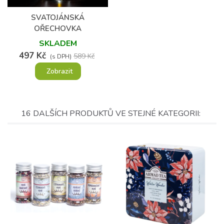
(5)
SVATOJÁNSKÁ
OŘECHOVKA
SKLADEM
497 Kč
589 Kč
(s DPH)
Zobrazit
16 DALŠÍCH PRODUKTŮ VE STEJNÉ KATEGORII: