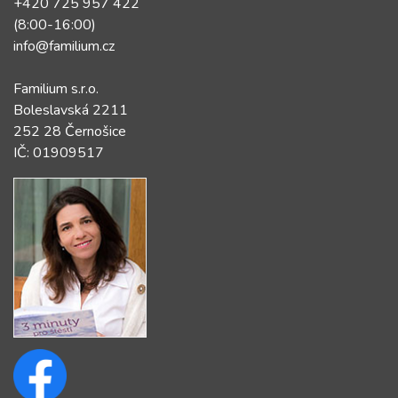
+420 725 957 422
(8:00-16:00)
info@familium.cz
Familium s.r.o.
Boleslavská 2211
252 28 Černošice
IČ: 01909517