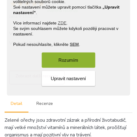
volitelných souborů cookie.
Své nastavení můžete upravit pomocí tlačítka
„Upravit
ověřená recenze
nastavení“
.
Jana B 15.11.22
Více informací najdete
ZDE
.
Se svým souhlasem můžete kdykoli později pracovat v
Vynikající!!
nastavení.
Vynikající likér!!! :-)
Pokud nesouhlasíte, klikněte
SEM
.
Rozumím
Zobrazit další recenze
Upravit nastavení
Detail
Recenze
Zelené ořechy jsou zdravotní zázrak a přírodní životabudič,
mají velké množství vitamínů a minerálních látek, pročišťují
organismus a mají pozitivní vliv na trávení.