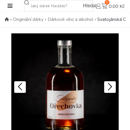
0
Hledat
0,00 Kč
›
Originální dárky
›
Dárkové víno a alkohol
›
Svatojánská Oř