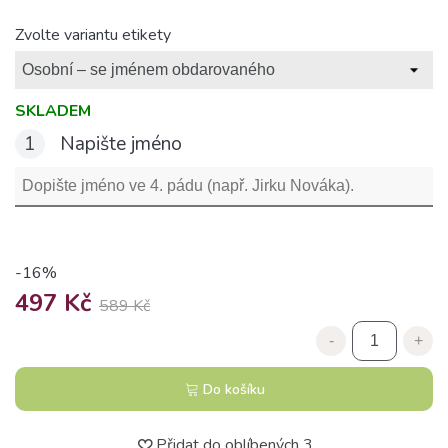
Zvolte variantu etikety
SKLADEM
1
Napište jméno
-16%
497 Kč
589 Kč
-
+
Do košíku
Přidat do oblíbených
3