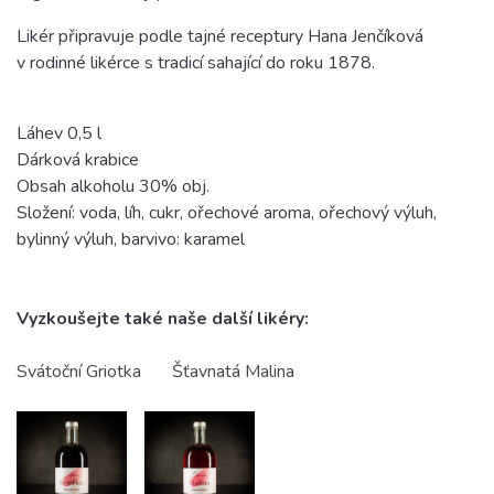
Likér připravuje podle tajné receptury Hana Jenčíková
v rodinné likérce s tradicí sahající do roku 1878.
Láhev 0,5 l
Dárková krabice
Obsah alkoholu 30% obj.
Složení:
voda, líh, cukr, ořechové aroma, ořechový výluh,
bylinný výluh, barvivo: karamel
Vyzkoušejte také naše další likéry:
Svátoční Griotka
Šťavnatá Malina