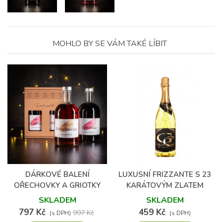
MOHLO BY SE VÁM TAKÉ LÍBIT
(4)
DÁRKOVÉ BALENÍ
LUXUSNÍ FRIZZANTE S 23
OŘECHOVKY A GRIOTKY
KARÁTOVÝM ZLATEM
0,75 L
SKLADEM
SKLADEM
797 Kč
459 Kč
997 Kč
(s DPH)
(s DPH)