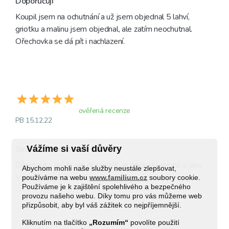
Doporučuji
Koupil jsem na ochutnání a už jsem objednal 5 lahví, 
griotku a malinu jsem objednal, ale zatím neochutnal. 
Ořechovka se dá pít i nachlazení.
ověřená recenze
PB 15.12.22
Vážíme si vaší důvěry
Skvělá chuť a krásné balení
Ořechovku můžu jen doporučit, je opravdu jemná a jako 
Abychom mohli naše služby neustále zlepšovat,
Vánoční pití dokonalá. 
používáme na webu
www.familium.cz
soubory cookie.
Používáme je k zajištění spolehlivého a bezpečného
provozu našeho webu. Díky tomu pro vás můžeme web
přizpůsobit, aby byl váš zážitek co nejpříjemnější.
Kliknutím na tlačítko
„Rozumím“
povolíte použití