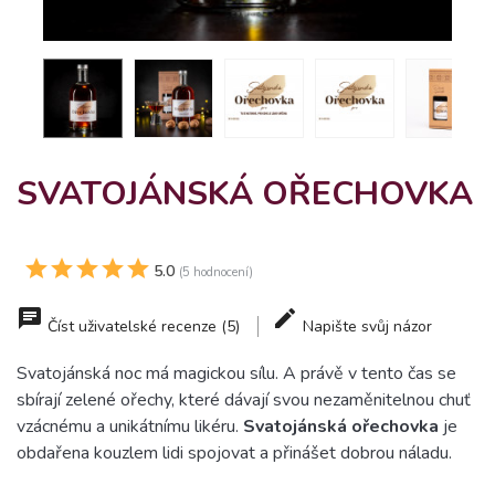
SVATOJÁNSKÁ OŘECHOVKA
5.0
(5 hodnocení)
Číst uživatelské recenze (5)
Napište svůj názor
Svatojánská noc má magickou sílu. A právě v tento čas se
sbírají zelené ořechy, které dávají svou nezaměnitelnou chuť
vzácnému a unikátnímu likéru.
Svatojánská ořechovka
je
obdařena kouzlem lidi spojovat a přinášet dobrou náladu.