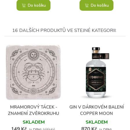
Do košíku
Do košíku
16 DALŠÍCH PRODUKTŮ VE STEJNÉ KATEGORII:
MRAMOROVÝ TÁCEK -
GIN V DÁRKOVÉM BALENÍ
ZNAMENÍ ZVĚROKRUHU
COPPER MOON
SKLADEM
SKLADEM
149 Kč
870 Kč
199 Kč
(s DPH)
(s DPH)