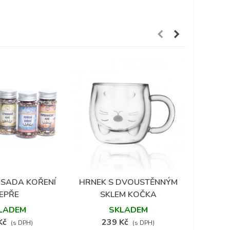
SADA KOŘENÍ
HRNEK S DVOUSTĚNNÝM
PODT
 do oblíbených
Přidat do oblíbených
P
EPŘE
SKLEM KOČKA
VIN
LADEM
SKLADEM
Kč
239 Kč
2
(s DPH)
(s DPH)