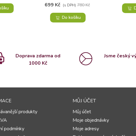
699 Kč
780 Kč
(s DPH)
ošíku
D
Do košíku
Doprava zdarma od
Jsme český v
1000 Kč
MACE
MŮJ ÚČET
ávanější produkty
Můj účet
AVA
Moje objednávky
í podmínky
Moje adresy