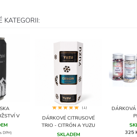
 KATEGORII:
(1)
SKA
DÁRKOVÁ 
oblíbených
Přidat
ŽSTVÍ V
P
DÁRKOVÉ CITRUSOVÉ
Přidat do oblíbených
OVCE
DEM
SK
TRIO - CITRÓN A YUZU
325 
(s DPH)
SKLADEM