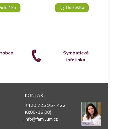
o košíku
Do košíku
ýrobce
Sympatická
infolinka
KONTAKT
+420 725 957 422
(8:00-16:00)
info@familium.cz