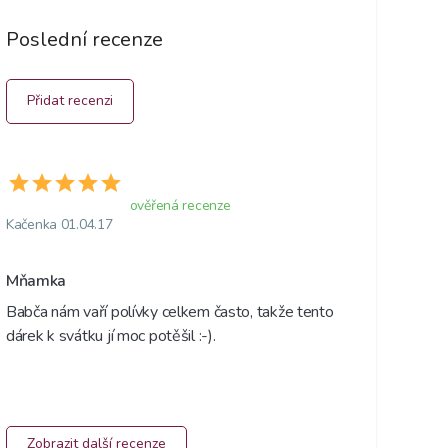
Poslední recenze
Přidat recenzi
ověřená recenze
Kačenka 01.04.17
Mňamka
Babča nám vaří polívky celkem často, takže tento 
dárek k svátku jí moc potěšil :-).
Zobrazit další recenze