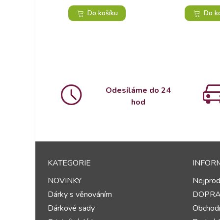
Do košíku
Do k
Odesíláme do 24
hod
KATEGORIE
INFOR
NOVINKY
Nejprod
Dárky s věnováním
DOPR
Dárkové sady
Obchodn