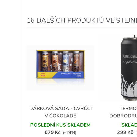
16 DALŠÍCH PRODUKTŮ VE STEJNÉ
DÁRKOVÁ SADA - CVRČCI
TERMO
Přidat do oblíbených
Přidat do 
V ČOKOLÁDĚ
DOBRODRU
PLECH
POSLEDNÍ KUS SKLADEM
SKLA
679 Kč
299 Kč
(s DPH)