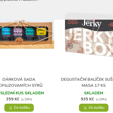
(1)
DÁRKOVÁ SADA
DEGUSTAČNÍ BALÍČEK SU
Přidat do oblíbených
Přidat do oblíbených
OFILIZOVANÝCH SÝRŮ
MASA 17 KS
SLEDNÍ KUS SKLADEM
SKLADEM
359 Kč
935 Kč
(s DPH)
(s DPH)
Do košíku
Do košíku