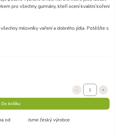
kem pro všechny gurmány, kteří ocení kvalitní koření
všechny milovníky vaření a dobrého jídla.
Potěšíte s
-
+
Do košíku
ma od
Jsme český výrobce