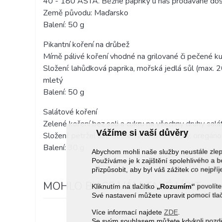
40 - 180 ASTA. Běžné papriky u nás prodávané dos
Země původu: Maďarsko
Balení: 50 g
Pikantní koření na drůbež
Mírně pálivé koření vhodné na grilované či pečené ku
Složení: lahůdková paprika, mořská jedlá sůl (max. 
mletý
Balení: 50 g
Salátové koření
Zelené koření bez soli a cukru na všechny druhy salá
Vážíme si vaší důvěry
Složení: petržel list, cibule, rajčatové vločky, oregán
Balení: 30 g
Abychom mohli naše služby neustále zl
Používáme je k zajištění spolehlivého 
přizpůsobit, aby byl váš zážitek co nejpří
MOHLO BY SE VÁM TAKÉ LÍBIT
Kliknutím na tlačítko
„Rozumím“
povolíte
Své nastavení můžete upravit pomocí tla
Více informací najdete
ZDE
.
Se svým souhlasem můžete kdykoli pozděj