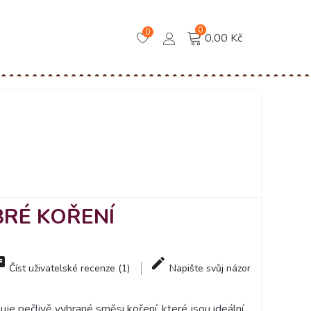
0
0
0,00 Kč
RÉ KOŘENÍ
Číst uživatelské recenze (1)
Napište svůj názor
ečlivě vybrané směsi koření, které jsou ideální