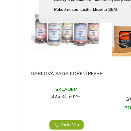
Pokud nesouhlasíte, klikněte
SEM
.
DÁRKOVÁ SADA KOŘENÍ PEPŘE
Přidat do oblíbených
SKLADEM
325 Kč
(s DPH)
LY
PO
Do košíku