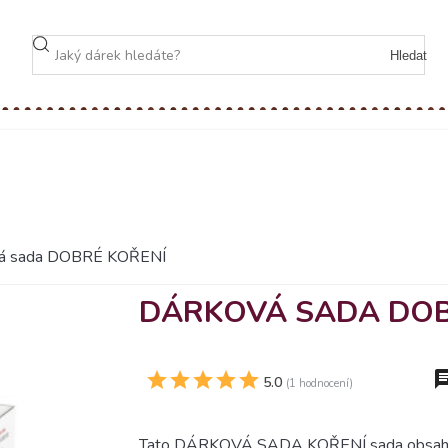
Hledat
vá sada DOBRÉ KOŘENÍ
DÁRKOVÁ SADA DOB
5.0
(1 hodnocení)
Tato DÁRKOVÁ SADA KOŘENÍ sada obsahuje p