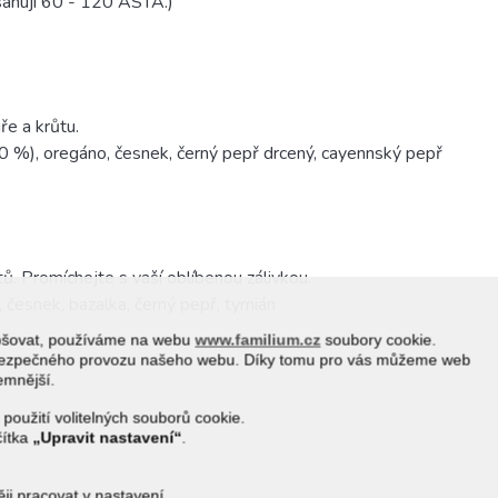
ahují 60 - 120 ASTA.)
ře a krůtu.
20 %), oregáno, česnek, černý pepř drcený, cayennský pepř
tů. Promíchejte s vaší oblíbenou zálivkou.
o, česnek, bazalka, černý pepř, tymián
epšovat, používáme na webu
www.familium.cz
soubory cookie.
a bezpečného provozu našeho webu. Díky tomu pro vás můžeme web
jemnější.
 použití volitelných souborů cookie.
čítka
„Upravit nastavení“
.
i pracovat v nastavení.