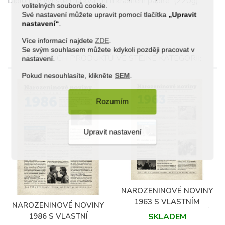
Diplom je vytištěn na kvalitním krásném papíře (220g).
volitelných souborů cookie.
Své nastavení můžete upravit pomocí tlačítka
„Upravit
nastavení“
.
Více informací najdete
ZDE
.
Se svým souhlasem můžete kdykoli později pracovat v
16 DALŠÍCH PRODUKTŮ VE STEJNÉ KATEGORII:
nastavení.
Pokud nesouhlasíte, klikněte
SEM
.
Rozumím
Upravit nastavení
NAROZENINOVÉ NOVINY
1963 S VLASTNÍM
NAROZENINOVÉ NOVINY
TEXTEM A FOTOGRAFIÍ
1986 S VLASTNÍ
SKLADEM