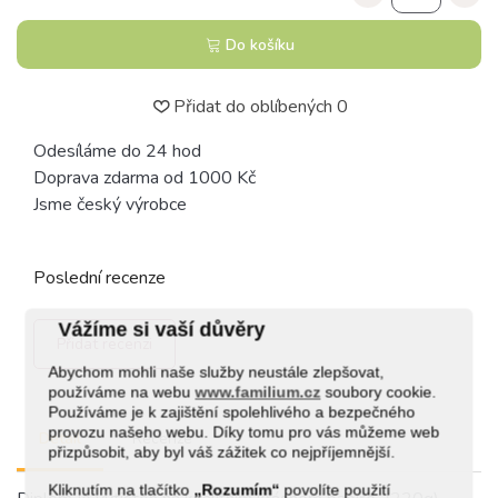
Do košíku
Přidat do oblíbených
0
Odesíláme do 24 hod
Doprava zdarma od 1000 Kč
Jsme český výrobce
Poslední recenze
Vážíme si vaší důvěry
Přidat recenzi
Abychom mohli naše služby neustále zlepšovat,
používáme na webu
www.familium.cz
soubory cookie.
Používáme je k zajištění spolehlivého a bezpečného
provozu našeho webu. Díky tomu pro vás můžeme web
Detail
Recenze
přizpůsobit, aby byl váš zážitek co nejpříjemnější.
Kliknutím na tlačítko
„Rozumím“
povolíte použití