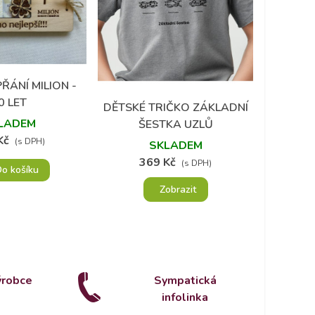
ŘÁNÍ MILION -
 do oblíbených
0 LET
DĚTSKÉ TRIČKO ZÁKLADNÍ
PIVNÍ
Přidat do oblíbených
P
LADEM
ŠESTKA UZLŮ
VLAST
Kč
(s DPH)
SKLADEM
369 Kč
5
(s DPH)
o košíku
Zobrazit
ýrobce
Sympatická
infolinka