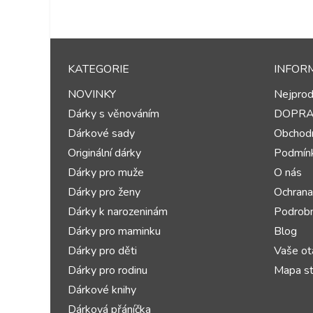
KATEGORIE
INFOR
NOVINKY
Nejprod
Dárky s věnováním
DOPR
Dárkové sady
Obchodn
Originální dárky
Podmínk
Dárky pro muže
O nás
Dárky pro ženy
Ochrana
Dárky k narozeninám
Podrobn
Dárky pro maminku
Blog
Dárky pro děti
Vaše ot
Dárky pro rodinu
Mapa st
Dárkové knihy
Dárková přáníčka