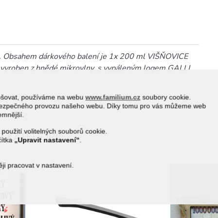
 Obsahem dárkového balení je 1x 200 ml VIŠŇOVICE
vyroben z hnědé mikrovlny, s vypáleným logem GALLI
epšovat, používáme na webu
www.familium.cz
soubory cookie.
a bezpečného provozu našeho webu. Díky tomu pro vás můžeme web
jemnější.
 použití volitelných souborů cookie.
 KATEGORII:
čítka
„Upravit nastavení“
.
i pracovat v nastavení.