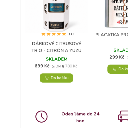
(1)
PLACATKA PR
Přidat do 
DÁRKOVÉ CITRUSOVÉ
Přidat do oblíbených
SKLA
TRIO - CITRÓN A YUZU
299 Kč
SKLADEM
699 Kč
780 Kč
(s DPH)
Do k
Do košíku
Odesíláme do 24
hod