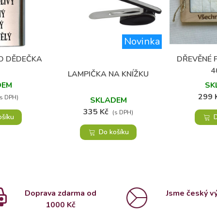
Novinka
(1)
O DĚDEČKA
DŘEVĚNÉ P
oblíbených
Přidat
4
LAMPIČKA NA KNÍŽKU
Přidat do oblíbených
DEM
SK
299 
(s DPH)
SKLADEM
335 Kč
(s DPH)
ošíku
D
Do košíku
Doprava zdarma od
Jsme český v
1000 Kč