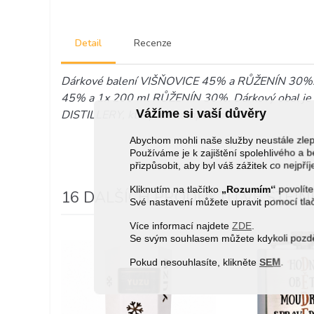
Detail
Recenze
Dárkové balení VIŠŇOVICE 45% a RŮŽENÍN 30%.
45% a 1x 200 ml RŮŽENÍN 30%. Dárkový obal je 
Vážíme si vaší důvěry
DISTILLERY, který lze kompostovat.
Abychom mohli naše služby neustále zl
Používáme je k zajištění spolehlivého 
přizpůsobit, aby byl váš zážitek co nejpří
Kliknutím na tlačítko
„Rozumím“
povolíte
16 DALŠÍCH PRODUKTŮ VE STEJNÉ
Své nastavení můžete upravit pomocí tla
Více informací najdete
ZDE
.
Se svým souhlasem můžete kdykoli pozděj
Pokud nesouhlasíte, klikněte
SEM
.