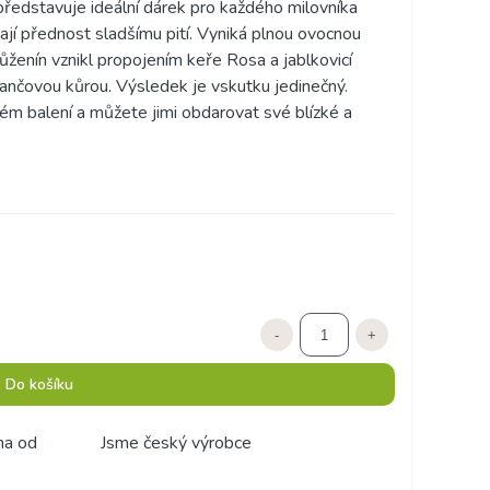
představuje ideální dárek pro každého milovníka
ávají přednost sladšímu pití. Vyniká plnou ovocnou
ůženín vznikl propojením keře Rosa a jablkovicí
ančovou kůrou. Výsledek je vskutku jedinečný.
vém balení a můžete jimi obdarovat své blízké a
-
+
Do košíku
ma od
Jsme český výrobce