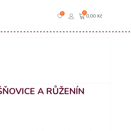
0
0
0,00 Kč
ŠŇOVICE A RŮŽENÍN