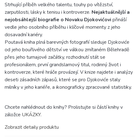
Strhující příběh velkého talentu, touhy po vítězství,
zarputilosti, lásky k tenisu i kontroverze.
Nejaktuálnější a
nejobsáhlejší biografie o Novaku Djokovićovi
přináší
vedle jeho osobního příběhu i klíčové momenty z jeho
dosavadní kariéry.
Poutavá kniha plná barevných fotografií sleduje Djokoviće
od jeho bouřlivého dětství ve válkou zmítaném Bělehradě
přes jeho turnajové začátky, rozhodnutí stát se
profesionálem, první grandslamový titul, rodinný život i
kontroverze, které hráče provázejí. V knize najdete i analýzy
deseti zásadních zápasů, které se pro Djokoviće staly
milníky v jeho kariéře, a ikonograficky zpracované statistiky.
Chcete nahlédnout do knihy? Prolistujte si částí knihy v
záložce
UKÁZKY.
Zobrazit detaily produktu