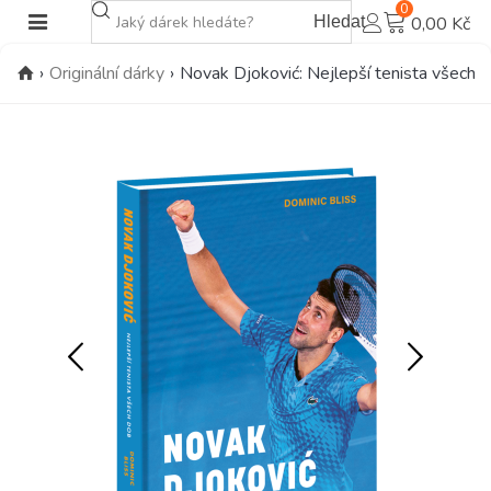
0
Hledat
0,00 Kč
›
Originální dárky
›
Novak Djoković: Nejlepší tenista všech 