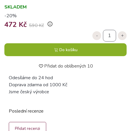
SKLADEM
-20%
472 Kč
info_outline
590 Kč
-
+
Do košíku
Přidat do oblíbených
10
Odesíláme do 24 hod
Doprava zdarma od 1000 Kč
Jsme český výrobce
Poslední recenze
Přidat recenzi