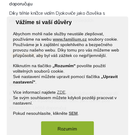
doporučuju
Díky téhle knížce vidím Djokoviče jako člověka s 
příběhem, ne jen jako jméno ve výsledcích
Vážíme si vaší důvěry
Abychom mohli naše služby neustále zlepšovat,
používáme na webu
www.familium.cz
soubory cookie.
Používáme je k zajištění spolehlivého a bezpečného
provozu našeho webu. Díky tomu pro vás můžeme web
přizpůsobit, aby byl váš zážitek co nejpříjemnější.
ověřená recenze
Kliknutím na tlačítko
„Rozumím“
povolíte použití
Petr 05.11.24
volitelných souborů cookie.
Své nastavení můžete upravit pomocí tlačítka
„Upravit
nastavení“
.
Super
Více informací najdete
ZDE
.
Krásně zpracovaná biografie, plná nádherných fotografií. 
Se svým souhlasem můžete kdykoli později pracovat v
Moc se mi libí a plánuji pořídit další, jako dárek pod 
nastavení.
stromeček. Určitě doporučuji.
Pokud nesouhlasíte, klikněte
SEM
.
Rozumím