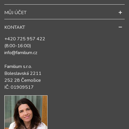
MŮJ ÚČET
KONTAKT
+420 725 957 422
(8:00-16:00)
info@familium.cz
Familium s.r.o.
Boleslavská 2211
252 28 Černošice
IČ: 01909517