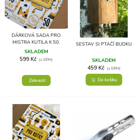
(1)
(12)
DÁRKOVÁ SADA PRO
MISTRA KUTILA K 50.
SESTAV SI PTAČÍ BUDKU
NAROZENINÁM
SKLADEM
599 Kč
SKLADEM
(s DPH)
459 Kč
(s DPH)
Do košíku
Zobrazit