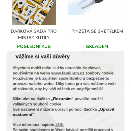
DÁRKOVÁ SADA PRO
PINZETA SE SVĚTÝLKEM
MISTRY KUTILY
POSLEDNÍ KUS
SKLADEM
SKLADEM
129 Kč
(s DPH)
Vážíme si vaší důvěry
599 Kč
(s DPH)
Abychom mohli naše služby neustále zlepšovat,
Do košíku
Zobrazit
používáme na webu
www.familium.cz
soubory cookie.
Používáme je k zajištění spolehlivého a bezpečného
provozu našeho webu. Díky tomu pro vás můžeme web
přizpůsobit, aby byl váš zážitek co nejpříjemnější.
Kliknutím na tlačítko
„Rozumím“
povolíte použití
volitelných souborů cookie.
Své nastavení můžete upravit pomocí tlačítka
„Upravit
nastavení“
.
Více informací najdete
ZDE
.
Se svým souhlasem můžete kdykoli později pracovat v