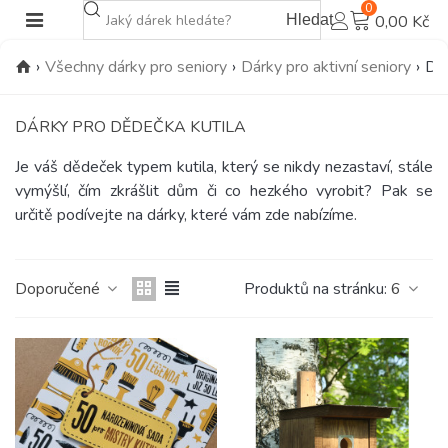
0
Hledat
0,00 Kč
›
Všechny dárky pro seniory
›
Dárky pro aktivní seniory
›
Dár
DÁRKY PRO DĚDEČKA KUTILA
Je váš dědeček typem kutila, který se nikdy nezastaví, stále
vymýšlí, čím zkrášlit dům či co hezkého vyrobit? Pak se
určitě podívejte na dárky, které vám zde nabízíme.
Doporučené
Produktů na stránku:
6