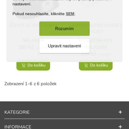
nastavení.
Pokud nesouhlasíte, klikněte
SEM
.
ČEPICE SE SVĚTÝLKEM
SADA KVALITNÍCH NEREZ
Rozumím
PINZET
SKLADEM
POSLEDNÍ KUS
Upravit nastavení
289 Kč
SKLADEM
(s DPH)
249 Kč
(s DPH)
Do košíku
Do košíku
Zobrazení 1-6 z 6 položek
KATEGORIE
INFORMACE