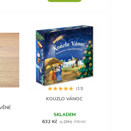
(13)
KOUZLO VÁNOC
Přidat do oblíbených
VĚNÉ
SKLADEM
632 Kč
790 Kč
(s DPH)