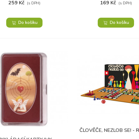
259 Kč
169 Kč
(s DPH)
(s DPH)
Do košíku
Do košíku
ČLOVĚČE, NEZLOB SE! -
Přidat do oblíbených