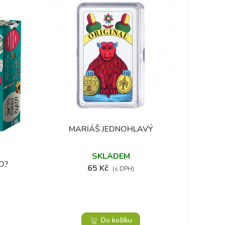
MARIÁŠ JEDNOHLAVÝ
Přidat do oblíbených
SKLADEM
O?
65 Kč
(s DPH)
Do košíku