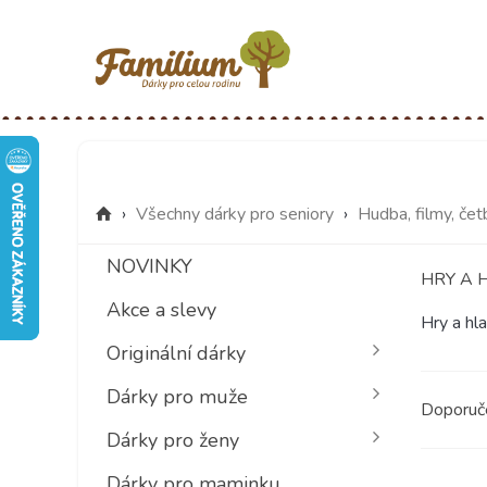
›
Všechny dárky pro seniory
›
Hudba, filmy, čet
NOVINKY
HRY A 
Akce a slevy
Hry a hl
Originální dárky
Dárky pro muže
Doporu
Dárky pro ženy
Dárky pro maminku