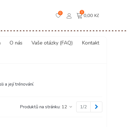
0
0
0,00 Kč
a
O nás
Vaše otázky (FAQ)
Kontakt
 a její trénování.
Další
Produktů na stránku:
12
1/2