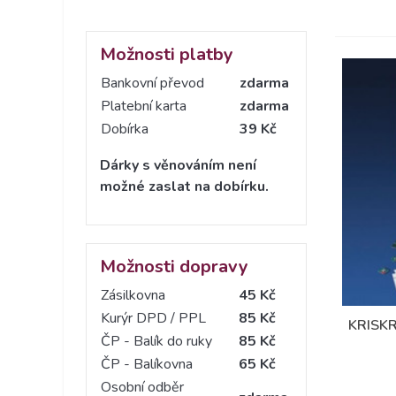
Možnosti platby
Bankovní převod
zdarma
Platební karta
zdarma
Dobírka
39 Kč
Dárky s věnováním není
možné zaslat na dobírku.
Možnosti dopravy
Zásilkovna
45 Kč
Kurýr DPD / PPL
85 Kč
KRISK
ČP - Balík do ruky
85 Kč
ČP - Balíkovna
65 Kč
Osobní odběr