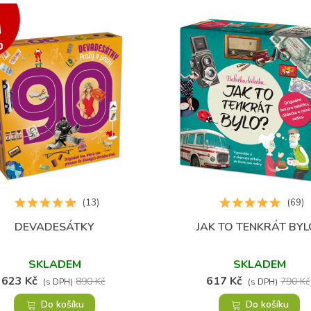
(13)
(69)
DEVADESÁTKY
JAK TO TENKRÁT BYL
Přidat do oblíbených
Přidat do oblíbených
SKLADEM
SKLADEM
623 Kč
617 Kč
890 Kč
790 Kč
(s DPH)
(s DPH)
Do košíku
Do košíku