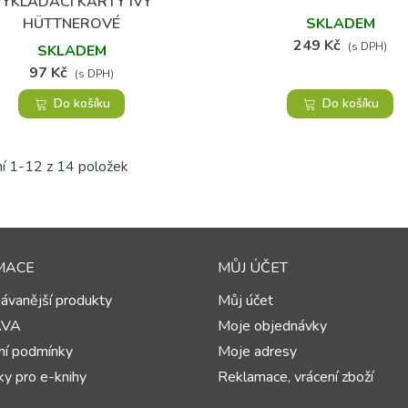
VYKLÁDACÍ KARTY IVY
Přidat do oblíbených
HÜTTNEROVÉ
SKLADEM
249 Kč
(s DPH)
SKLADEM
97 Kč
(s DPH)
Do košíku
Do košíku
í 1-12 z 14 položek
MACE
MŮJ ÚČET
ávanější produkty
Můj účet
AVA
Moje objednávky
í podmínky
Moje adresy
y pro e-knihy
Reklamace, vrácení zboží