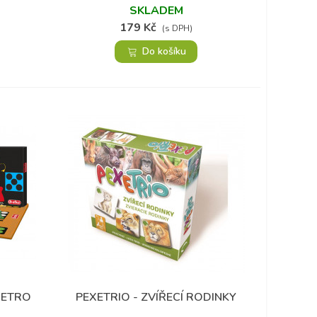
SKLADEM
179 Kč
(s DPH)
Do košíku
 RETRO
PEXETRIO - ZVÍŘECÍ RODINKY
Přidat do oblíbených