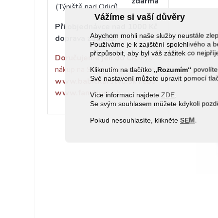
zdarma
(Týniště nad Orlicí)
Vážíme si vaší důvěry
Při objednávce nad 1000 Kč
Abychom mohli naše služby neustále zl
doprava zdarma!
Používáme je k zajištění spolehlivého 
přizpůsobit, aby byl váš zážitek co nejpří
Doručujeme jen do ČR
. Pro
nákup na Slovensko navštivte
Kliknutím na tlačítko
„Rozumím“
povolíte
Své nastavení můžete upravit pomocí tla
www.babickarstvo.sk
nebo
www.familium.sk
Více informací najdete
ZDE
.
Se svým souhlasem můžete kdykoli pozděj
Pokud nesouhlasíte, klikněte
SEM
.