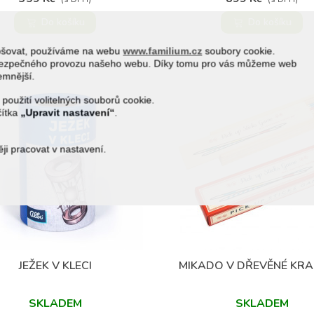
Do košíku
Do košíku
epšovat, používáme na webu
www.familium.cz
soubory cookie.
a bezpečného provozu našeho webu. Díky tomu pro vás můžeme web
jemnější.
 použití volitelných souborů cookie.
čítka
„Upravit nastavení“
.
i pracovat v nastavení.
JEŽEK V KLECI
MIKADO V DŘEVĚNÉ KRA
Přidat do oblíbených
Přidat do oblíbených
SKLADEM
SKLADEM