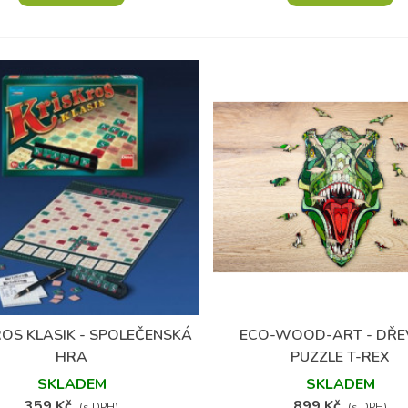
ROS KLASIK - SPOLEČENSKÁ
ECO-WOOD-ART - DŘE
Přidat do oblíbených
Přidat do oblíbených
HRA
PUZZLE T-REX
SKLADEM
SKLADEM
359 Kč
899 Kč
(s DPH)
(s DPH)