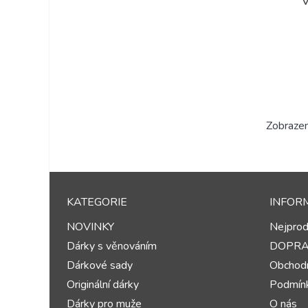
Zobrazen
KATEGORIE
INFOR
NOVINKY
Nejprod
Dárky s věnováním
DOPR
Dárkové sady
Obchodn
Originální dárky
Podmínk
Dárky pro muže
O nás