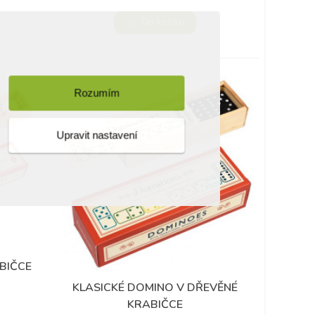
Do košíku
Rozumím
Upravit nastavení
BIČCE
KLASICKÉ DOMINO V DŘEVĚNÉ
Přidat do oblíbených
KRABIČCE