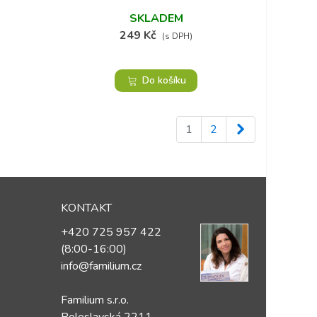
SKLADEM
249 Kč
(s DPH)
Do košíku
Další
1
2
KONTAKT
+420 725 957 422
(8:00-16:00)
info@familium.cz
Familium s.r.o.