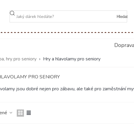
Hledat
Doprav
ba, hry pro seniory
›
Hry a hlavolamy pro seniory
HLAVOLAMY PRO SENIORY
avolamy jsou dobré nejen pro zábavu, ale také pro zaměstnání mysli
čené