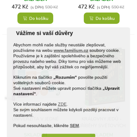
472 Kč
472 Kč
590 Kč
590 Kč
(s DPH)
(s DPH)
Do košíku
Do košíku
Vážíme si vaší důvěry
Abychom mohli naše služby neustále zlepšovat,
používáme na webu
www.familium.cz
soubory cookie.
Používáme je k zajištění spolehlivého a bezpečného
provozu našeho webu. Díky tomu pro vás můžeme web
přizpůsobit, aby byl váš zážitek co nejpříjemnější.
Kliknutím na tlačítko
„Rozumím“
povolíte použití
volitelných souborů cookie.
Své nastavení můžete upravit pomocí tlačítka
„Upravit
nastavení“
.
Více informací najdete
ZDE
.
(1)
(3)
Se svým souhlasem můžete kdykoli později pracovat v
nastavení.
UNIVERZITA V JEDNÉ
KRÁLOVNY JEDŮ -
KNIZE: PSYCHOLOGIE
PŘÍBĚHY SVĚTOVÝCH
Pokud nesouhlasíte, klikněte
SEM
.
TRAVIČEK
SKLADEM
SKLADEM