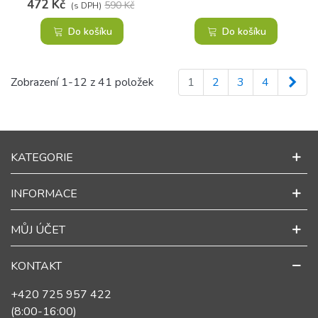
472 Kč
590 Kč
(s DPH)
Do košíku
Do košíku
Dalš
Zobrazení 1-12 z 41 položek
1
2
3
4
KATEGORIE
INFORMACE
MŮJ ÚČET
KONTAKT
+420 725 957 422
(8:00-16:00)