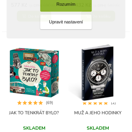
577 Kč
Rozumím
432 Kč
690 Kč
540 Kč
(s DPH)
(s DPH)
Do košíku
Do košíku
Upravit nastavení
(69)
(2)
JAK TO TENKRÁT BYLO?
MUŽ A JEHO HODINKY
SKLADEM
SKLADEM