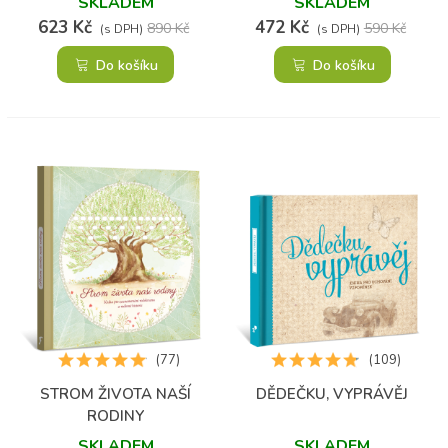
SKLADEM
SKLADEM
623 Kč
472 Kč
890 Kč
590 Kč
(s DPH)
(s DPH)
Do košíku
Do košíku
(77)
(109)
STROM ŽIVOTA NAŠÍ
DĚDEČKU, VYPRÁVĚJ
RODINY
SKLADEM
SKLADEM