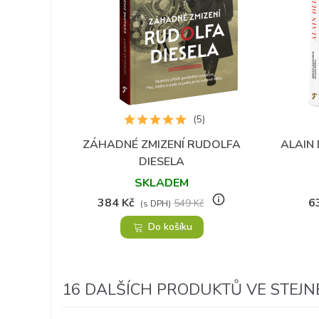
(5)
ZÁHADNÉ ZMIZENÍ RUDOLFA
ALAIN 
Přidat do oblíbených
DIESELA
SKLADEM
info_outline
384 Kč
6
549 Kč
(s DPH)
Do košíku
16 DALŠÍCH PRODUKTŮ VE STEJNÉ