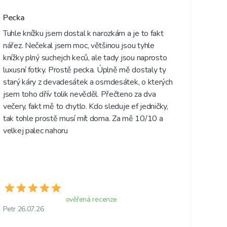
Pecka
Tuhle knížku jsem dostal k narozkám a je to fakt 
nářez. Nečekal jsem moc, většinou jsou tyhle 
knížky plný suchejch keců, ale tady jsou naprosto 
luxusní fotky. Prostě pecka. Úplně mě dostaly ty 
starý káry z devadesátek a osmdesátek, o kterých 
jsem toho dřív tolik nevěděl. Přečteno za dva 
večery, fakt mě to chytlo. Kdo sleduje ef jedničky, 
tak tohle prostě musí mít doma. Za mě 10/10 a 
velkej palec nahoru
ověřená recenze
Petr 26.07.26