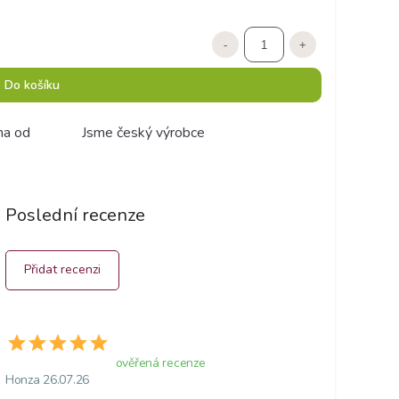
-
+
Do košíku
ma od
Jsme český výrobce
Poslední recenze
Přidat recenzi
ověřená recenze
Honza 26.07.26