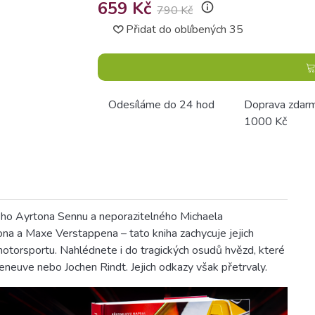
659 Kč
info_outline
790 Kč
Přidat do oblíbených
35
Odesíláme do 24 hod
Doprava zdar
1000 Kč
ého Ayrtona Sennu a neporazitelného Michaela
a a Maxe Verstappena – tato kniha zachycuje jejich
i motorsportu. Nahlédnete i do tragických osudů hvězd, které
illeneuve nebo Jochen Rindt. Jejich odkazy však přetrvaly.