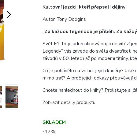
Kultovní jezdci, kteří přepsali dějiny
Autor: Tony Dodgins
„
Za každou legendou je příběh. Za každý
Svět F1, to je adrenalinový boj, kde vítězí jen
Legendy“ vás zavede do světa dvaatřiceti ne
závodů v 50. letech až po moderní titány, kteř
Co je pohánělo na vrchol jejich kariéry? Jaké 
mimo trať? A proč jejich odkazy přetrvávají
Chcete nahlédnout do knihy? Prolistujte si čá
Zobrazit detaily produktu
SKLADEM
-17%