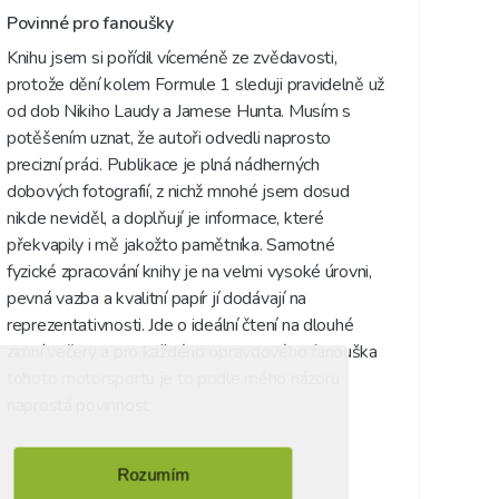
Povinné pro fanoušky 
Knihu jsem si pořídil víceméně ze zvědavosti, 
protože dění kolem Formule 1 sleduji pravidelně už 
od dob Nikiho Laudy a Jamese Hunta. Musím s 
potěšením uznat, že autoři odvedli naprosto 
precizní práci. Publikace je plná nádherných 
dobových fotografií, z nichž mnohé jsem dosud 
nikde neviděl, a doplňují je informace, které 
překvapily i mě jakožto pamětníka. Samotné 
fyzické zpracování knihy je na velmi vysoké úrovni, 
pevná vazba a kvalitní papír jí dodávají na 
reprezentativnosti. Jde o ideální čtení na dlouhé 
zimní večery a pro každého opravdového fanouška 
tohoto motorsportu je to podle mého názoru 
naprostá povinnost
Rozumím