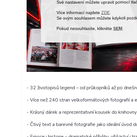
Své nastavení můžete upravit pomocí tla
Více informací najdete
ZDE
.
Se svým souhlasem můžete kdykoli pozděj
Pokud nesouhlasíte, klikněte
SEM
.
- 32 životopisů legend – od průkopníků až po dnešn
- Více než 240 stran velkoformátových fotografií a 
- Krásný dárek a reprezentativní kousek do knihovny
- Čtivý text a barevné fotografie jako ideální úvod 
- Emoce i historie – dramatické příběhy, vítězství i 