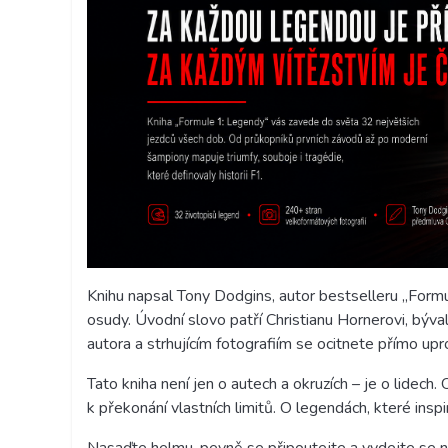
Knihu napsal Tony Dodgins, autor bestselleru „Formul
osudy. Úvodní slovo patří Christianu Hornerovi, býv
autora a strhujícím fotografiím se ocitnete přímo upro
Tato kniha není jen o autech a okruzích – je o lidech.
k překonání vlastních limitů. O legendách, které insp
Nasaďte helmu, pevně se připoutejte a vydejte se na 