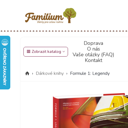
Doprava
O nás
Zobrazit katalog
Vaše otázky (FAQ)
Kontakt
›
Dárkové knihy
›
Formule 1: Legendy