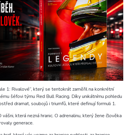
e 1: Rivalové“, který se tentokrát zaměřil na konkrétní
alému šéfovi týmu Red Bull Racing. Díky unikátnímu pohledu
střed dramat, soubojů i triumfů, které definují formuli 1.
 O vášni, která nezná hranic. O adrenalinu, který žene člověka
irovaly generace.
trať, která vás vezme za hranice rychlosti, za hranice