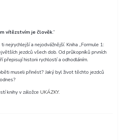
m vítězstvím je člověk
.“
 ti nejrychlejší a nejodvážnější. Kniha „Formule 1:
jvětších jezdců všech dob. Od průkopníků prvních
í přepisují historii rychlostí a odhodláním.
oběti museli přinést? Jaký byl život těchto jezdců
 dodnes?
stí knihy v záložce
UKÁZKY.