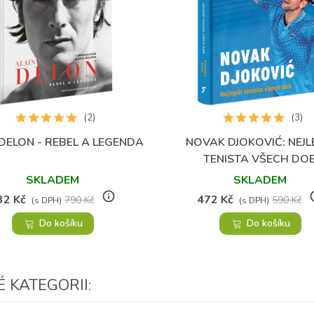
(2)
(3)
DELON - REBEL A LEGENDA
NOVAK DJOKOVIĆ: NEJL
Přidat do oblíbených
Přidat do oblíbených
TENISTA VŠECH DO
SKLADEM
SKLADEM
info_outline
info
32 Kč
472 Kč
790 Kč
590 Kč
(s DPH)
(s DPH)
Do košíku
Do košíku
 KATEGORII: