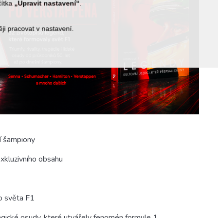
čítka
„Upravit nastavení“
.
i pracovat v nastavení.
í šampiony
exkluzivního obsahu
do světa F1
tragické osudy, které utvářely fenomén formule 1