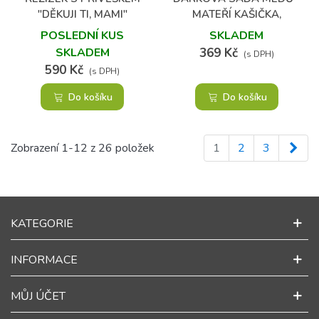
"DĚKUJI TI, MAMI"
MATEŘÍ KAŠIČKA,
GUARANA A POHYB V
POSLEDNÍ KUS
SKLADEM
MEDU
SKLADEM
369 Kč
(s DPH)
590 Kč
(s DPH)
Do košíku
Do košíku
Dalš
Zobrazení 1-12 z 26 položek
1
2
3
KATEGORIE
INFORMACE
MŮJ ÚČET