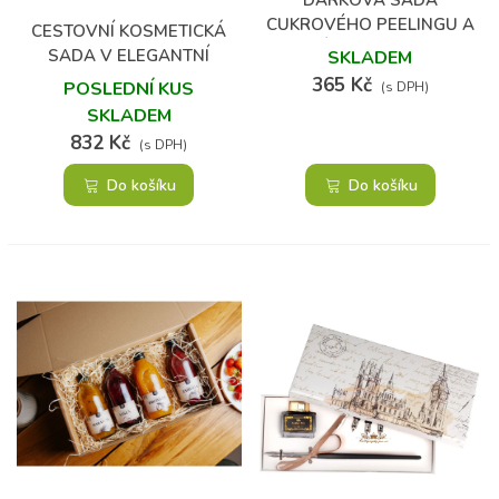
CUKROVÉHO PEELINGU A
CESTOVNÍ KOSMETICKÁ
KARTÁČKU – MANGO &
SADA V ELEGANTNÍ
SKLADEM
PASSIONFRUIT
TAŠTIČCE
365 Kč
POSLEDNÍ KUS
(s DPH)
SKLADEM
832 Kč
(s DPH)
Do košíku
Do košíku