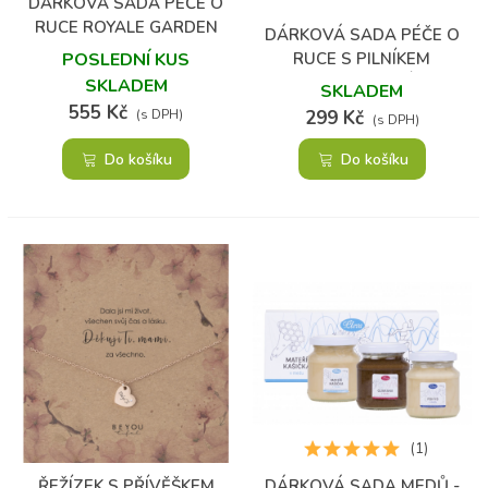
DÁRKOVÁ SADA PÉČE O
RUCE ROYALE GARDEN
DÁRKOVÁ SADA PÉČE O
RUCE S PILNÍKEM
POSLEDNÍ KUS
LEVANDULE A ŠÍPEK
SKLADEM
SKLADEM
555 Kč
299 Kč
(s DPH)
(s DPH)
Do košíku
Do košíku
(1)
ŘEŽÍZEK S PŘÍVĚŠKEM
DÁRKOVÁ SADA MEDŮ -