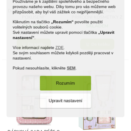
Používáme je k zajištění spolehlivého a bezpečného
provozu našeho webu. Díky tomu pro vás můžeme web
DÁRKOVÝ BOX "SLADKÉ
DÁRKOVÁ SADA
přizpůsobit, aby byl váš zážitek co nejpříjemnější.
POKUŠENÍ"
PŘÍRODNÍ KOSMETIKY Z
Kliknutím na tlačítko
„Rozumím“
povolíte použití
KONOPÍ ZÁDA A KLOUBY
SKLADEM
SKLADEM
volitelných souborů cookie.
550 Kč
632 Kč
Své nastavení můžete upravit pomocí tlačítka
„Upravit
(s DPH)
(s DPH)
nastavení“
.
Do košíku
Do košíku
Více informací najdete
ZDE
.
Se svým souhlasem můžete kdykoli později pracovat v
nastavení.
Pokud nesouhlasíte, klikněte
SEM
.
Rozumím
Upravit nastavení
(1)