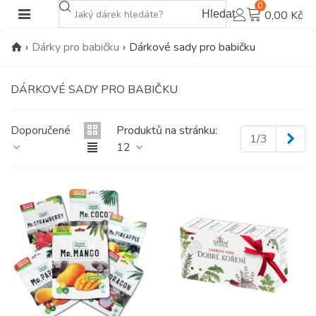
0
Hledat
0,00 Kč
›
Dárky pro babičku
›
Dárkové sady pro babičku
DÁRKOVÉ SADY PRO BABIČKU
Doporučené
Produktů na stránku:
Dalš
1/3
12
(1)