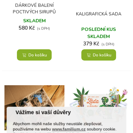
DÁRKOVÉ BALENÍ
POCTIVÝCH SIRUPŮ
KALIGRAFICKÁ SADA
4X330 ML
SKLADEM
580 Kč
POSLEDNÍ KUS
(s DPH)
SKLADEM
379 Kč
(s DPH)
Do košíku
Do košíku
Vážíme si vaší důvěry
Abychom mohli naše služby neustále zlepšovat,
používáme na webu
www.familium.cz
soubory cookie.