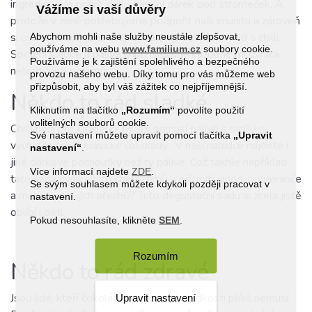
ingrediencí je právě chilli.. Ideální dárek pod stromeček. A
Vážíme si vaší důvěry
protože v zimě potřebujeme podpořit naši imunitu a zároveň
si osladit život, jako další skvělý tip se nabízí med s chilli.
Abychom mohli naše služby neustále zlepšovat,
používáme na webu
www.familium.cz
soubory cookie.
Spojení sladké a pálivé chuti nadchne každého milovníka
Používáme je k zajištění spolehlivého a bezpečného
netradičních pokrmů.
provozu našeho webu. Díky tomu pro vás můžeme web
přizpůsobit, aby byl váš zážitek co nejpříjemnější.
Někdo to rád sladké
Kliknutím na tlačítko
„Rozumím“
povolíte použití
volitelných souborů cookie.
Chilli není pro každého. Mnozí nemusí pálivé a raději si
Své nastavení můžete upravit pomocí tlačítka
„Upravit
vychutnají chuť klasické čokolády.
V naší nabídce najdete i
nastavení“
.
jiné dárkové pochoutky než ty pálivé. Což takhle například
Více informací najdete
ZDE
.
tato
sada vynikajících čokokrémů
s příchutí jahod, pomeranče
Se svým souhlasem můžete kdykoli později pracovat v
a makadamových ořechů? Tuto degustační sadu si zcela jistě
nastavení.
oblíbí i děti.
Pokud nesouhlasíte, klikněte
SEM
.
Rozumím
Někdo to rád zdravé
Jsou lidé, kteří čokoládu a podobné sladkosti příliš nemusí.
Upravit nastavení