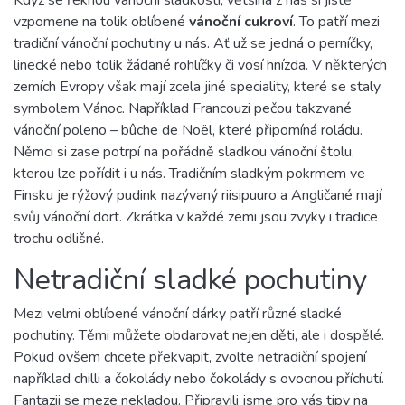
Když se řeknou vánoční sladkosti, většina z nás si jistě
vzpomene na tolik oblíbené
vánoční cukroví
. To patří mezi
tradiční vánoční pochutiny u nás. Ať už se jedná o perníčky,
linecké nebo tolik žádané rohlíčky či vosí hnízda. V některých
zemích Evropy však mají zcela jiné speciality, které se staly
symbolem Vánoc. Například Francouzi pečou takzvané
vánoční poleno – bûche de Noël, které připomíná roládu.
Němci si zase potrpí na pořádně sladkou vánoční štolu,
kterou lze pořídit i u nás. Tradičním sladkým pokrmem ve
Finsku je rýžový pudink nazývaný riisipuuro a Angličané mají
svůj vánoční dort. Zkrátka v každé zemi jsou zvyky i tradice
trochu odlišné.
Netradiční sladké pochutiny
Mezi velmi oblíbené vánoční dárky patří různé sladké
pochutiny. Těmi můžete obdarovat nejen děti, ale i dospělé.
Pokud ovšem chcete překvapit, zvolte netradiční spojení
například chilli a čokolády nebo čokolády s ovocnou příchutí.
Fantazii se meze nekladou. Připravili jsme pro vás tipy na