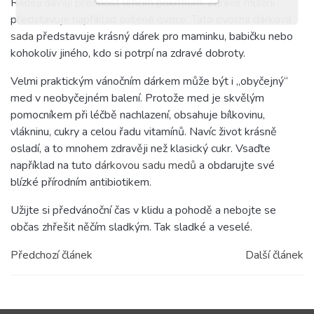
Raději dávají přednost lehčím pokrmům. Zdravé mlsání
představuje například sušené ovoce. Tato ovocná
dárková
sada
představuje krásný dárek pro maminku, babičku nebo
kohokoliv jiného, kdo si potrpí na zdravé dobroty.
Velmi praktickým vánočním dárkem může být i „obyčejný“
med v neobyčejném balení. Protože med je skvělým
pomocníkem při léčbě nachlazení, obsahuje bílkovinu,
vlákninu, cukry a celou řadu vitamínů. Navíc život krásně
osladí, a to mnohem zdravěji než klasický cukr. Vsaďte
například na tuto
dárkovou sadu medů
a obdarujte své
blízké přírodním antibiotikem.
Užijte si předvánoční čas v klidu a pohodě a nebojte se
občas zhřešit něčím sladkým. Tak sladké a veselé.
Předchozí článek
Další článek