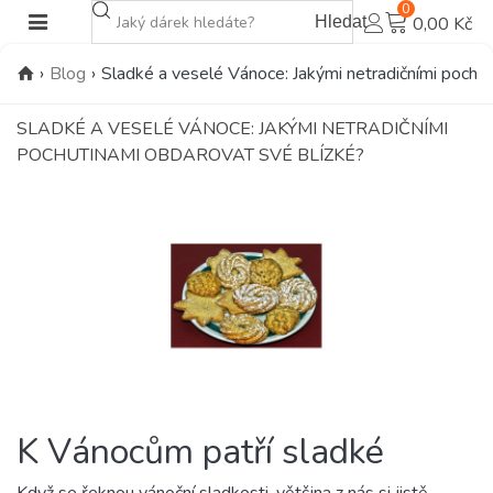
0
Hledat
0,00 Kč
›
Blog
›
Sladké a veselé Vánoce: Jakými netradičními pochut
SLADKÉ A VESELÉ VÁNOCE: JAKÝMI NETRADIČNÍMI
POCHUTINAMI OBDAROVAT SVÉ BLÍZKÉ?
K Vánocům patří sladké