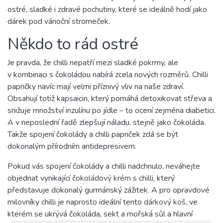
ostré, sladké i zdravé pochutiny, které se ideálně hodí jako
dárek pod vánoční stromeček.
Někdo to rád ostré
Je pravda, že chilli nepatří mezi sladké pokrmy, ale
v kombinaci s čokoládou nabírá zcela nových rozměrů. Chilli
papričky navíc mají velmi příznivý vliv na naše zdraví.
Obsahují totiž kapsaicin, který pomáhá detoxikovat střeva a
snižuje množství inzulínu po jídle – to ocení zejména diabetici.
A v neposlední řadě zlepšují náladu, stejně jako čokoláda.
Takže spojení čokolády a chilli papriček zdá se být
dokonalým přírodním antidepresivem.
Pokud vás spojení čokolády a chilli nadchnulo, neváhejte
objednat vynikající
čokoládový krém s chilli
, který
představuje dokonalý gurmánský zážitek. A pro opravdové
milovníky chilli je naprosto ideální tento
dárkový koš
, ve
kterém se ukrývá čokoláda, sekt a mořská sůl a hlavní