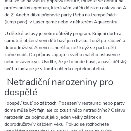
Jestliže se na vlastní přípravy necítíte, můžete se obrátit na
profesionální agenturu, která vám zařídí dětskou oslavu od A
do Z. Anebo dítku připravte party třeba na trampolínách
(Jump park), v Laser game nebo v některém Aquacentru.
U dětské oslavy je velmi důležitý program. Krájení dortu a
samotné občerstvení děti baví jen chvilku. Touží po zábavě a
dobrodružství. A není nic horšího, než když se parta dětí
začne nudit. Do příprav zapojte i svého malého oslavence
nebo oslavenkyni. Uvidíte, že je to bude bavit, a navíc dětský
svět a fantazie je v tomto ohledu nepřekonatelná.
Netradiční narozeniny pro
dospělé
I dospělí touží po zážitcích. Posezení v restauraci nebo party
doma může být fajn, ale co zkusit něco netradičního? Oslavu
narozenin lze pojmout jako jeden velký zážitek a
dobrodružství v každém věku. Pokud se rozhodnete