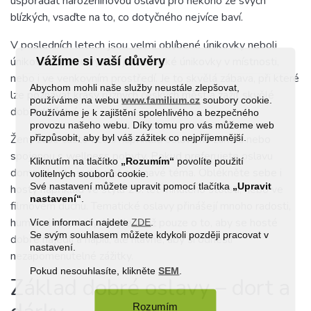
uspořádat narozeninovou oslavu pro někoho ze svých
blízkých, vsaďte na to, co dotyčného nejvíce baví.
V posledních letech jsou velmi oblíbené únikovky neboli
Vážíme si vaší důvěry
únikové hry. Lze vybrat jak klasické únikovky v místnosti,
nebo i ve venkovním prostředí. Je to skvělá zábava, při které
Abychom mohli naše služby neustále zlepšovat,
lze poznávat krásy různých českých měst a zažít skvělé
používáme na webu
www.familium.cz
soubory cookie.
dobrodružství.
Používáme je k zajištění spolehlivého a bezpečného
provozu našeho webu. Díky tomu pro vás můžeme web
přizpůsobit, aby byl váš zážitek co nejpříjemnější.
Ženy zase často ocení například oslavu na zámku nebo
spojenou s wellness pobyty. Pokud preferujete oslavu
Kliknutím na tlačítko
„Rozumím“
povolíte použití
doma, zkuste vymyslet zajímavé téma. Oblékněte sebe i
volitelných souborů cookie.
Své nastavení můžete upravit pomocí tlačítka
„Upravit
hosty například ve stylu 20. let minulého století, nebo ve
nastavení“
.
filmovém duchu. Tematické oslavy přinášejí mnoho radosti,
humoru i kreativity. Nejde totiž pouze o to, aby se hosté
Více informací najdete
ZDE
.
Se svým souhlasem můžete kdykoli později pracovat v
dobře najedli a napili, ale hlavně, aby si odnesli
nastavení.
nezapomenutelné zážitky.
Pokud nesouhlasíte, klikněte
SEM
.
Základ dobré oslavy – dort a
Rozumím