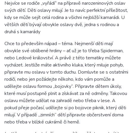
Nejvíce se rodiče „vyřádí“ na přípravě narozeninových oslav
svých dětí. Děti oslavy milují. Je to navíc perfektní příležitost,
kdy se může sejít celá rodina a všichni nejbližší kamarádi. U
větších dětí bývají obvykle oslavy dvě, jedna s rodinou a
druhá s kamarády
Chce to především nápad – téma. Nejmenší děti mají
obvykle své oblíbené hrdiny – ať už je to třeba Spiderman,
nebo Ledové království. A právě z této tematiky můžete
vycházet. Jestliže máte aktivního kluka, který miluje pohyb,
připravte mu oslavu v tomto duchu. Domluvte se s ostatními
rodiči, nebo jen požádejte někoho, kdo vám pomůže a
udělejte oslavu formou „bojovky“. Připravte dětem úkoly,
které musí postupně plnit a získávat za ně odměny. Takovou
oslavu můžete udělat na zahradě nebo třeba v lese. A
pokud přeje počasí, udělejte si po bojovce piknik, který děti
milují. V případě „zimních“ dětí připravte občerstvení doma
nebo třeba v blízké cukrárně či herně.