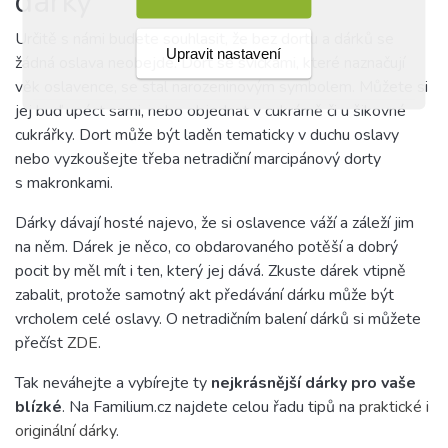
dárky
Určitě s námi budete souhlasit, že bez dortu a dárků se
Upravit nastavení
žádná oslava neobejde. Dort se svíčkami, které naznačují
věk oslavence, se stal narozeninovým symbolem. Můžete si
jej buď upéct sami, nebo objednat v cukrárně či u šikovné
cukrářky. Dort může být laděn tematicky v duchu oslavy
nebo vyzkoušejte třeba netradiční marcipánový dorty
s makronkami.
Dárky dávají hosté najevo, že si oslavence váží a záleží jim
na něm. Dárek je něco, co obdarovaného potěší a dobrý
pocit by měl mít i ten, který jej dává. Zkuste dárek vtipně
zabalit, protože samotný akt předávání dárku může být
vrcholem celé oslavy. O netradičním balení dárků si můžete
přečíst
ZDE
.
Tak neváhejte a vybírejte ty
nejkrásnější dárky pro vaše
blízké
. Na Familium.cz najdete celou řadu tipů na
praktické i
originální dárky
.