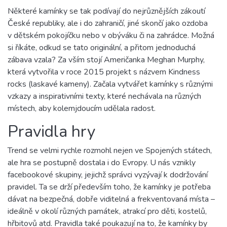
Některé kamínky se tak podívají do nejrůznějších zákoutí
České republiky, ale i do zahraničí, jiné skončí jako ozdoba
v dětském pokojíčku nebo v obýváku či na zahrádce. Možná
si říkáte, odkud se tato originální, a přitom jednoduchá
zábava vzala? Za vším stojí Američanka Meghan Murphy,
která vytvořila v roce 2015 projekt s názvem Kindness
rocks (laskavé kameny). Začala vytvářet kamínky s různými
vzkazy a inspirativními texty, které nechávala na různých
místech, aby kolemjdoucím udělala radost.
Pravidla hry
Trend se velmi rychle rozmohl nejen ve Spojených státech,
ale hra se postupně dostala i do Evropy. U nás vznikly
facebookové skupiny, jejichž správci vyzývají k dodržování
pravidel. Ta se drží především toho, že kamínky je potřeba
dávat na bezpečná, dobře viditelná a frekventovaná místa –
ideálně v okolí různých památek, atrakcí pro děti, kostelů,
hřbitovů atd. Pravidla také poukazují na to, že kamínky by