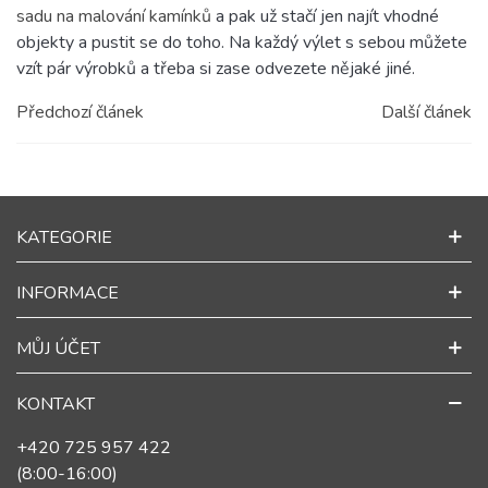
sadu na malování kamínků
a pak už stačí jen najít vhodné
objekty a pustit se do toho. Na každý výlet s sebou můžete
vzít pár výrobků a třeba si zase odvezete nějaké jiné.
Předchozí článek
Další článek
KATEGORIE
INFORMACE
MŮJ ÚČET
KONTAKT
+420 725 957 422
(8:00-16:00)