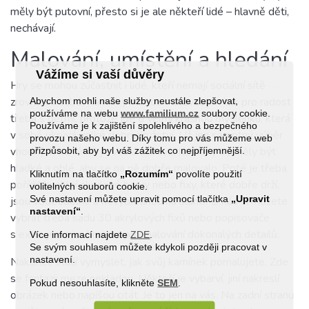
měly být putovní, přesto si je ale někteří lidé – hlavně děti,
nechávají.
Malování, umístění a hledání
Vážíme si vaší důvěry
Hry se mohou zúčastnit i lidé, kteří nemají sociální sítě
Abychom mohli naše služby neustále zlepšovat,
zrovna v oblibě. Kamínky mohou malovat jen tak pro radost
používáme na webu
www.familium.cz
soubory cookie.
třeba s dětmi, protože jde o velmi krásnou myšlenku, která
Používáme je k zajištění spolehlivého a bezpečného
v sobě ukrývá velké dobrodružství. Už jen samotný výběr
provozu našeho webu. Díky tomu pro vás můžeme web
přizpůsobit, aby byl váš zážitek co nejpříjemnější.
vhodných kamínků je velká zábava. Kameny by měly být
hladké a oblé, aby se na ně dobře malovalo. Poté je třeba
Kliknutím na tlačítko
„Rozumím“
povolíte použití
pořídit kvalitní akrylové barvy nebo fixy, které dobře drží,
volitelných souborů cookie.
Své nastavení můžete upravit pomocí tlačítka
„Upravit
jsou voděodolné a nevyblednou na slunci. U nás si můžete
nastavení“
.
vybrat třeba
sadu 30 akrylových fixů
nebo
popisovače
s extra jemným hrotem
pro malování dokonalých detailů.
Více informací najdete
ZDE
.
Se svým souhlasem můžete kdykoli později pracovat v
nastavení.
Nakonec stačí vymyslet, jak svůj kamínek pomalujete. Zde
se fantazii meze nekladou. Někteří je vybarví, jiní nakreslí
Pokud nesouhlasíte, klikněte
SEM
.
obrázek nebo napíšou citát. Je to jen na vás. Na zadní stranu