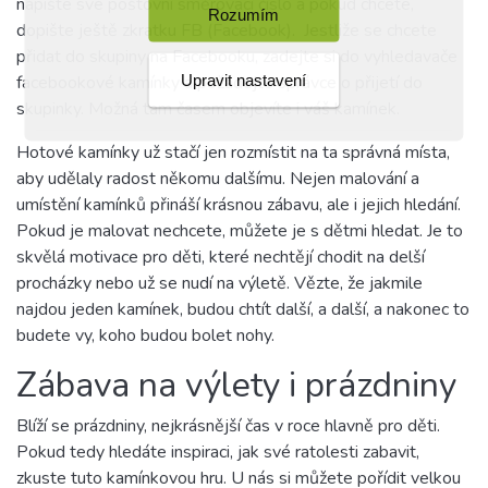
napište své poštovní směrovací číslo a pokud chcete,
Rozumím
dopište ještě zkratku FB (Facebook).
Jestliže se chcete
přidat do skupiny na Facebooku, zadejte si do vyhledavače
Upravit nastavení
facebookové kamínky a požádejte správce o přijetí do
skupinky. Možná tam časem objevíte i váš kamínek.
Hotové kamínky už stačí jen rozmístit na ta správná místa,
aby udělaly radost někomu dalšímu. Nejen malování a
umístění kamínků přináší krásnou zábavu, ale i jejich hledání.
Pokud je malovat nechcete, můžete je s dětmi hledat. Je to
skvělá motivace pro děti, které nechtějí chodit na delší
procházky nebo už se nudí na výletě. Vězte, že jakmile
najdou jeden kamínek, budou chtít další, a další, a nakonec to
budete vy, koho budou bolet nohy.
Zábava na výlety i prázdniny
Blíží se prázdniny, nejkrásnější čas v roce hlavně pro děti.
Pokud tedy hledáte inspiraci, jak své ratolesti zabavit,
zkuste tuto kamínkovou hru. U nás si můžete pořídit velkou