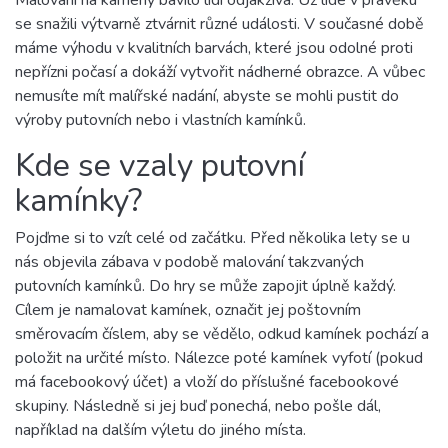
Malování na kameny bavilo lidi odjakživa. Už lidé v pravěku
se snažili výtvarně ztvárnit různé události. V současné době
máme výhodu v kvalitních barvách, které jsou odolné proti
nepřízni počasí a dokáží vytvořit nádherné obrazce. A vůbec
nemusíte mít malířské nadání, abyste se mohli pustit do
výroby putovních nebo i vlastních kamínků.
Kde se vzaly putovní
kamínky?
Pojďme si to vzít celé od začátku. Před několika lety se u
nás objevila zábava v podobě malování takzvaných
putovních kamínků. Do hry se může zapojit úplně každý.
Cílem je namalovat kamínek, označit jej poštovním
směrovacím číslem, aby se vědělo, odkud kamínek pochází a
položit na určité místo. Nálezce poté kamínek vyfotí (pokud
má facebookový účet) a vloží do příslušné facebookové
skupiny. Následně si jej buď ponechá, nebo pošle dál,
například na dalším výletu do jiného místa.