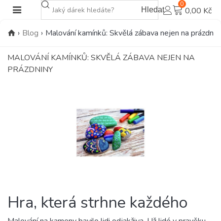
0
Hledat
0,00 Kč
›
Blog
›
Malování kamínků: Skvělá zábava nejen na prázdnin
MALOVÁNÍ KAMÍNKŮ: SKVĚLÁ ZÁBAVA NEJEN NA
PRÁZDNINY
Hra, která strhne každého