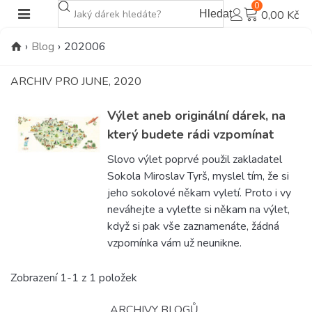
0
Hledat
0,00 Kč
›
Blog
›
202006
ARCHIV PRO JUNE, 2020
Výlet aneb originální dárek, na
který budete rádi vzpomínat
Slovo výlet poprvé použil zakladatel
Sokola Miroslav Tyrš, myslel tím, že si
jeho sokolové někam vyletí. Proto i vy
neváhejte a vyleťte si někam na výlet,
když si pak vše zaznamenáte, žádná
vzpomínka vám už neunikne.
Zobrazení 1-1 z 1 položek
ARCHIVY BLOGŮ