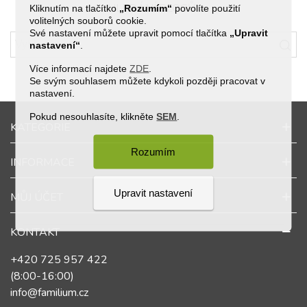
HLEDÁNÍ BLOGŮ
Kliknutím na tlačítko
„Rozumím“
povolíte použití
volitelných souborů cookie.
Své nastavení můžete upravit pomocí tlačítka
„Upravit
nastavení“
.
Více informací najdete
ZDE
.
Se svým souhlasem můžete kdykoli později pracovat v
nastavení.
Pokud nesouhlasíte, klikněte
SEM
.
KATEGORIE
Rozumím
INFORMACE
Upravit nastavení
MŮJ ÚČET
KONTAKT
+420 725 957 422
(8:00-16:00)
info@familium.cz