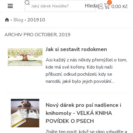
0
Hledat
0,00 Kč
›
Blog
›
201910
ARCHIV PRO OCTOBER, 2019
Jak si sestavit rodokmen
Asi každý z nás někdy přemýšlel o tom,
kde má své kořeny. Kdo byli naši
příbuzní, odkud pocházeli, kdy se
narodili, jaké bylo jejich povolání…
Nový dárek pro psí nadšence i
knihomoly - VELKÁ KNIHA
POVÍDEK O PSECH
Znáte ten pocit, když se ráno vzbudíte a