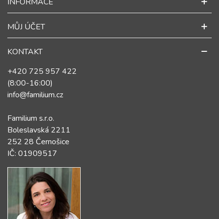
INFORMACE
MŮJ ÚČET
KONTAKT
+420 725 957 422
(8:00-16:00)
info@familium.cz
Familium s.r.o.
Boleslavská 2211
252 28 Černošice
IČ: 01909517