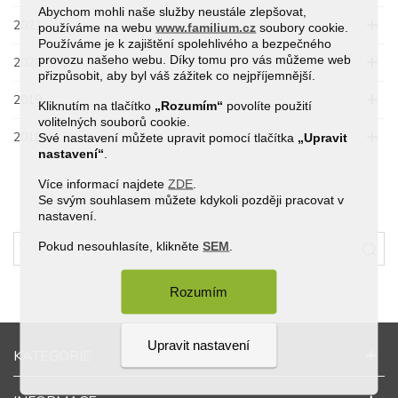
Abychom mohli naše služby neustále zlepšovat,
2021
používáme na webu
www.familium.cz
soubory cookie.
Používáme je k zajištění spolehlivého a bezpečného
provozu našeho webu. Díky tomu pro vás můžeme web
2020
přizpůsobit, aby byl váš zážitek co nejpříjemnější.
2019
Kliknutím na tlačítko
„Rozumím“
povolíte použití
volitelných souborů cookie.
2018
Své nastavení můžete upravit pomocí tlačítka
„Upravit
nastavení“
.
Více informací najdete
ZDE
.
HLEDÁNÍ BLOGŮ
Se svým souhlasem můžete kdykoli později pracovat v
nastavení.
Pokud nesouhlasíte, klikněte
SEM
.
Rozumím
Upravit nastavení
KATEGORIE