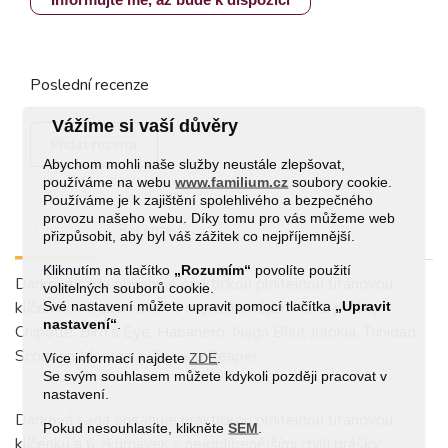
Poslední recenze
Vážíme si vaší důvěry
Přidat recenzi
Abychom mohli naše služby neustále zlepšovat,
používáme na webu
www.familium.cz
soubory cookie.
Používáme je k zajištění spolehlivého a bezpečného
provozu našeho webu. Díky tomu pro vás můžeme web
Detail
Recenze
přizpůsobit, aby byl váš zážitek co nejpříjemnější.
Kliknutím na tlačítko
„Rozumím“
povolíte použití
Dárková sada obsahuje praktickou plnitelnou titanovou
volitelných souborů cookie.
klíčenku a 6 zkumavek s nejoblíbenějšími chilli prášky:
Své nastavení můžete upravit pomocí tlačítka
„Upravit
nastavení“
.
Chipotle, Bird's Eye, Habanero, Naga Bhut Jolokia, Trinidad
Scorpion Moruga a Carolina Reaper.
Více informací najdete
ZDE
.
Se svým souhlasem můžete kdykoli později pracovat v
nastavení.
Dárková sada obsahuje praktickou plnitelnou titanovou
Pokud nesouhlasíte, klikněte
SEM
.
klíčenku a 6 zkumavek s nejoblíbenějšími chilli prášky: