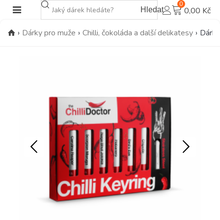
0
Hledat
0,00 Kč
›
Dárky pro muže
›
Chilli, čokoláda a další delikatesy
›
Dárkov