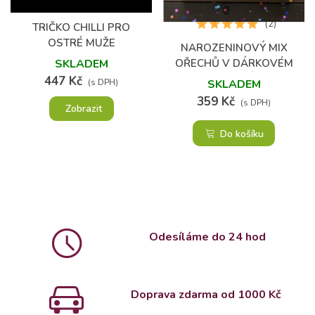
(4)
(2)
TRIČKO CHILLI PRO
OSTRÉ MUŽE
NAROZENINOVÝ MIX
OŘECHŮ V DÁRKOVÉM
SKLADEM
BALENÍ
447 Kč
SKLADEM
(s DPH)
359 Kč
(s DPH)
Zobrazit
Do košíku
Odesíláme do 24 hod
Doprava zdarma od 1000 Kč