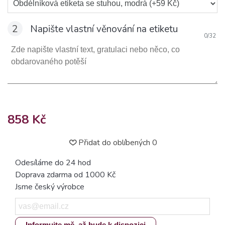
2
Napište vlastní věnování na etiketu
0
/
32
858 Kč
Přidat do oblíbených
0
Odesíláme do 24 hod
Doprava zdarma od 1000 Kč
Jsme český výrobce
Informujte mě, až bude k dispozici