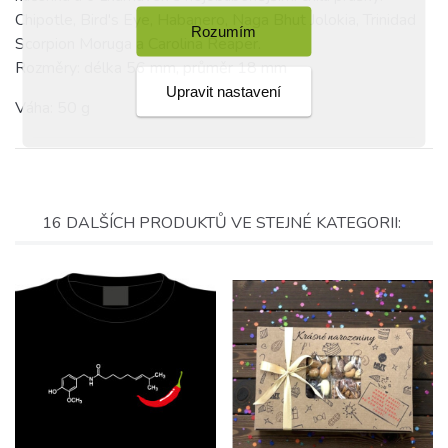
Chipotle, Bird's Eye, Habanero, Naga Bhut Jolokia, Trinidad
Rozumím
Scorpion Moruga a Carolina Reaper.
Rozměry: délka 56 mm, průměr 18 mm
Upravit nastavení
Váha: 50 g
16 DALŠÍCH PRODUKTŮ VE STEJNÉ KATEGORII: