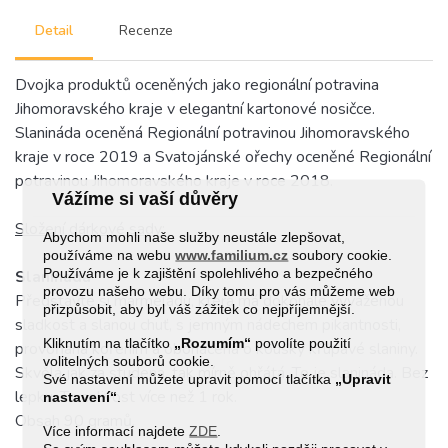
Detail
Recenze
Dvojka produktů oceněných jako regionální potravina
Jihomoravského kraje v elegantní kartonové nosičce.
Slanináda oceněná Regionální potravinou Jihomoravského
kraje v roce 2019 a Svatojánské ořechy oceněné Regionální
potravinou Jihomoravského kraje v roce 2018.
Vážíme si vaší důvěry
Složení dárkové sady:
Abychom mohli naše služby neustále zlepšovat,
používáme na webu
www.familium.cz
soubory cookie.
Používáme je k zajištění spolehlivého a bezpečného
Slanináda
provozu našeho webu. Díky tomu pro vás můžeme web
Představte si marmeládu, která má dokonale vyváženou
přizpůsobit, aby byl váš zážitek co nejpříjemnější.
sladkost a slanou chuť, s jemným nádechem pikantnosti,
Kliknutím na tlačítko
„Rozumím“
povolíte použití
provoňaná kořením a obohacená o kousky křupavé slaniny.
volitelných souborů cookie.
Skvělá jak za studena, tak mírně ohřátá. To je slanináda. Bez
Své nastavení můžete upravit pomocí tlačítka
„Upravit
lepku. Trvanlivost více než 1 rok.
nastavení“
.
Obsah 90 gramů.
Více informací najdete
ZDE
.