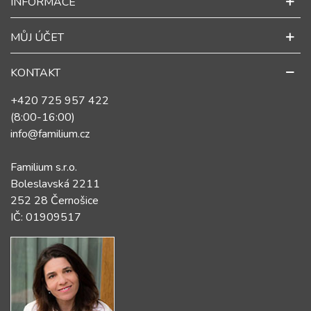
INFORMACE
MŮJ ÚČET
KONTAKT
+420 725 957 422
(8:00-16:00)
info@familium.cz
Familium s.r.o.
Boleslavská 2211
252 28 Černošice
IČ: 01909517